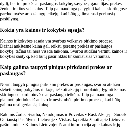
dydį, bet ir į prekės ar paslaugos kokybę, savybes, garantijas, prekės
ženklą ir kitus veiksnius. Taip pat naudinga palyginti kainas skirtingose
parduotuvėse ar paslaugų teikėjų, kad būtų galima rasti geriausią
pasiūlymą.
Kokia yra kainos ir kokybės sąsaja?
Kainos ir kokybės sąsaja yra svarbus veiksnys pirkimo procese.
Dažnai aukštesnė kaina gali reikšti geresnę prekės ar paslaugos
kokybę, tačiau tai nėra visada taikoma. Svarbu atidžiai vertinti kainos ir
kokybės santykį, kad būtų pasirinktas tinkamiausias variantas.
Kaip galima taupyti pinigus pirkdami prekes ar
paslaugas?
Norint taupyti pinigus pirkdami prekes ar paslaugas, svarbu atidžiai
stebėti kainų pokyčius rinkoje, ieškoti akcijų ir nuolaidų, lyginti kainas
skirtingose parduotuvėse ar paslaugų teikėjų. Taip pat naudinga
planuoti pirkinius iš anksto ir nesiskubėti pirkimo procese, kad būtų
galima rasti geriausią kainą.
Raktinis žodis: Svarba, Naudojimas ir Poveikis
•
Rask Akciją – Surask
Geriausią Pasiūlymą Lietuvoje
•
Viskas, ką reikia žinoti apie Lietuvos
pašto kodus
•
Kainos Lietuvoje: Išsami informacija apie kainas ir jų