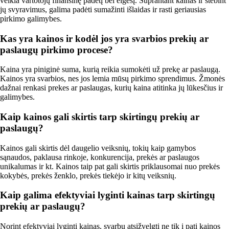
veikia vartotojų finansinę padėtį bei elgesį. Suprantant kainas ir stebint
jų svyravimus, galima padėti sumažinti išlaidas ir rasti geriausias
pirkimo galimybes.
Kas yra kainos ir kodėl jos yra svarbios prekių ar
paslaugų pirkimo procese?
Kaina yra piniginė suma, kurią reikia sumokėti už prekę ar paslaugą.
Kainos yra svarbios, nes jos lemia mūsų pirkimo sprendimus. Žmonės
dažnai renkasi prekes ar paslaugas, kurių kaina atitinka jų lūkesčius ir
galimybes.
Kaip kainos gali skirtis tarp skirtingų prekių ar
paslaugų?
Kainos gali skirtis dėl daugelio veiksnių, tokių kaip gamybos
sąnaudos, paklausa rinkoje, konkurencija, prekės ar paslaugos
unikalumas ir kt. Kainos taip pat gali skirtis priklausomai nuo prekės
kokybės, prekės ženklo, prekės tiekėjo ir kitų veiksnių.
Kaip galima efektyviai lyginti kainas tarp skirtingų
prekių ar paslaugų?
Norint efektyviai lyginti kainas, svarbu atsižvelgti ne tik į patį kainos