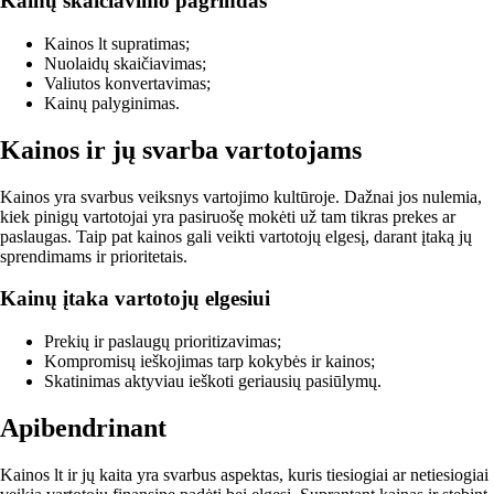
Kainų skaičiavimo pagrindas
Kainos lt supratimas;
Nuolaidų skaičiavimas;
Valiutos konvertavimas;
Kainų palyginimas.
Kainos ir jų svarba vartotojams
Kainos yra svarbus veiksnys vartojimo kultūroje. Dažnai jos nulemia,
kiek pinigų vartotojai yra pasiruošę mokėti už tam tikras prekes ar
paslaugas. Taip pat kainos gali veikti vartotojų elgesį, darant įtaką jų
sprendimams ir prioritetais.
Kainų įtaka vartotojų elgesiui
Prekių ir paslaugų prioritizavimas;
Kompromisų ieškojimas tarp kokybės ir kainos;
Skatinimas aktyviau ieškoti geriausių pasiūlymų.
Apibendrinant
Kainos lt ir jų kaita yra svarbus aspektas, kuris tiesiogiai ar netiesiogiai