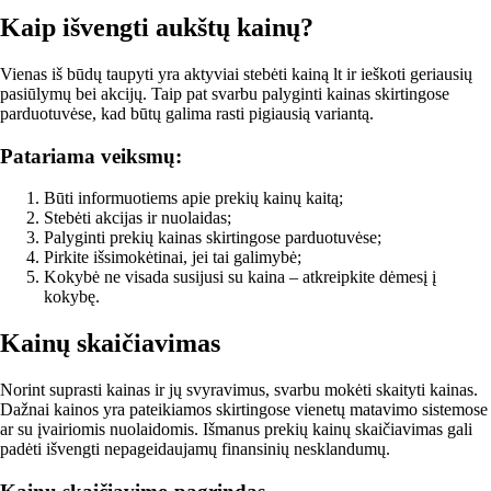
Kaip išvengti aukštų kainų?
Vienas iš būdų taupyti yra aktyviai stebėti kainą lt ir ieškoti geriausių
pasiūlymų bei akcijų. Taip pat svarbu palyginti kainas skirtingose
parduotuvėse, kad būtų galima rasti pigiausią variantą.
Patariama veiksmų:
Būti informuotiems apie prekių kainų kaitą;
Stebėti akcijas ir nuolaidas;
Palyginti prekių kainas skirtingose parduotuvėse;
Pirkite išsimokėtinai, jei tai galimybė;
Kokybė ne visada susijusi su kaina – atkreipkite dėmesį į
kokybę.
Kainų skaičiavimas
Norint suprasti kainas ir jų svyravimus, svarbu mokėti skaityti kainas.
Dažnai kainos yra pateikiamos skirtingose vienetų matavimo sistemose
ar su įvairiomis nuolaidomis. Išmanus prekių kainų skaičiavimas gali
padėti išvengti nepageidaujamų finansinių nesklandumų.