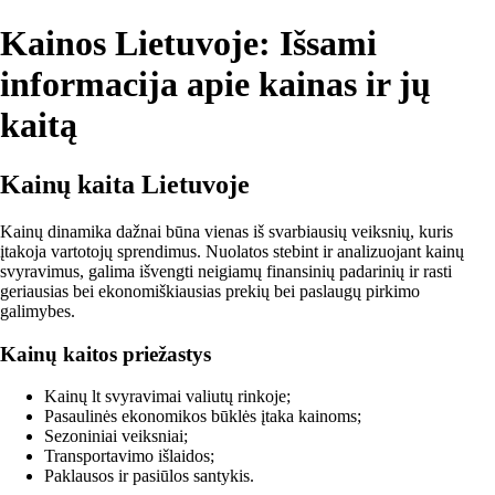
Kainos Lietuvoje: Išsami
informacija apie kainas ir jų
kaitą
Kainų kaita Lietuvoje
Kainų dinamika dažnai būna vienas iš svarbiausių veiksnių, kuris
įtakoja vartotojų sprendimus. Nuolatos stebint ir analizuojant kainų
svyravimus, galima išvengti neigiamų finansinių padarinių ir rasti
geriausias bei ekonomiškiausias prekių bei paslaugų pirkimo
galimybes.
Kainų kaitos priežastys
Kainų lt svyravimai valiutų rinkoje;
Pasaulinės ekonomikos būklės įtaka kainoms;
Sezoniniai veiksniai;
Transportavimo išlaidos;
Paklausos ir pasiūlos santykis.