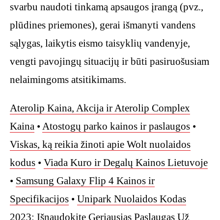
svarbu naudoti tinkamą apsaugos įrangą (pvz.,
plūdines priemones), gerai išmanyti vandens
sąlygas, laikytis eismo taisyklių vandenyje,
vengti pavojingų situacijų ir būti pasiruošusiam
nelaimingoms atsitikimams.
Aterolip Kaina, Akcija ir Aterolip Complex
Kaina
•
Atostogų parko kainos ir paslaugos
•
Viskas, ką reikia žinoti apie Wolt nuolaidos
kodus
•
Viada Kuro ir Degalų Kainos Lietuvoje
•
Samsung Galaxy Flip 4 Kainos ir
Specifikacijos
•
Unipark Nuolaidos Kodas
2023: Išnaudokite Geriausias Paslaugas Už