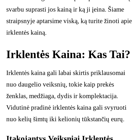
svarbu suprasti jos kainą ir ką ji įeina. Šiame
straipsnyje aptarsime viską, ką turite žinoti apie
irklentės kainą.
Irklentės Kaina: Kas Tai?
Irklentės kaina gali labai skirtis priklausomai
nuo daugelio veiksnių, tokie kaip prekės
ženklas, medžiaga, dydis ir komplektacija.
Vidutinė pradinė irklentės kaina gali svyruoti
nuo kelių šimtų iki kelionių tūkstančių eurų.
Įtakojantys Veiksniai Irklentės