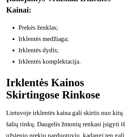
Kainai:
Prekės ženklas;
Irklentės medžiaga;
Irklentės dydis;
Irklentės komplektacija.
Irklentės Kainos
Skirtingose Rinkose
Lietuvoje irklentės kaina gali skirtis nuo kitų
šalių rinkų. Daugelis žmonių renkasi įsigyti iš
užsienio prekių parduotuvių, kadangi ten gali