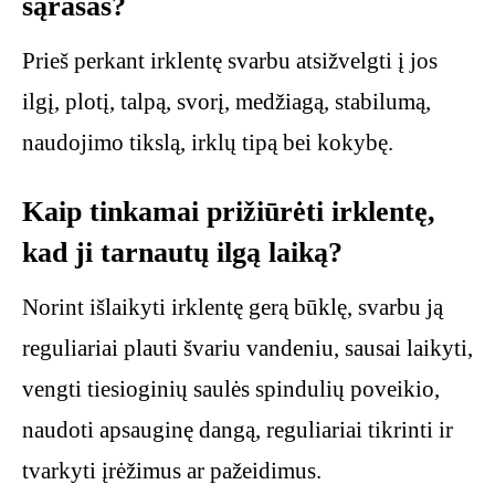
sąrašas?
Prieš perkant irklentę svarbu atsižvelgti į jos
ilgį, plotį, talpą, svorį, medžiagą, stabilumą,
naudojimo tikslą, irklų tipą bei kokybę.
Kaip tinkamai prižiūrėti irklentę,
kad ji tarnautų ilgą laiką?
Norint išlaikyti irklentę gerą būklę, svarbu ją
reguliariai plauti švariu vandeniu, sausai laikyti,
vengti tiesioginių saulės spindulių poveikio,
naudoti apsauginę dangą, reguliariai tikrinti ir
tvarkyti įrėžimus ar pažeidimus.