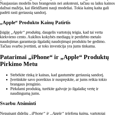
Naujausias modelis bus brangesnis nei ankstesni, tačiau su laiku kainos
dažnai mažėja, kai išleidžiami nauji modeliai. Tokia kainų kaita gali
padėti rasti geriausią sandorį.
„Apple“ Produkto Kainų Patirtis
Įsigiję
„Apple“ produktą
, daugelis vartotojų teigia, kad tai verta
kiekvieno cento. Aukštos kokybės mediagų ir perdirbto metalo
naudojimas garantuoja ilgalaikį naudojimąsi produktu be gedimo.
Tačiau svarbu įvertinti, ar toks investicija yra jums tinkama.
Patarimai „iPhone“ ir „Apple“ Produktų
Pirkimo Metu
Stebėkite rinką ir kainas, kad gautumėte geriausią sandorį.
Įvertinkite savo poreikius ir nuspręskite, ar jums reikia tokio
brangaus įrenginio.
Pirkdami produktą, turėkite galvoje jo ilgalaikę vertę ir
naudingumą jums.
Svarbu Atsiminti
Nepaisant didelių
„iPhone“ ir „Apple“ telefonų kainų
, vartotojai