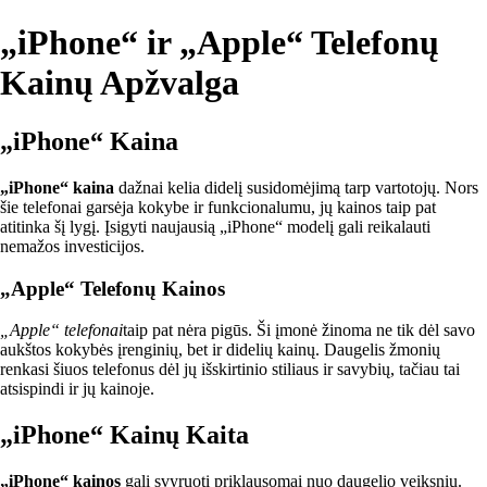
„iPhone“ ir „Apple“ Telefonų
Kainų Apžvalga
„iPhone“ Kaina
„iPhone“ kaina
dažnai kelia didelį susidomėjimą tarp vartotojų. Nors
šie telefonai garsėja kokybe ir funkcionalumu, jų kainos taip pat
atitinka šį lygį. Įsigyti naujausią „iPhone“ modelį gali reikalauti
nemažos investicijos.
„Apple“ Telefonų Kainos
„Apple“ telefonai
taip pat nėra pigūs. Ši įmonė žinoma ne tik dėl savo
aukštos kokybės įrenginių, bet ir didelių kainų. Daugelis žmonių
renkasi šiuos telefonus dėl jų išskirtinio stiliaus ir savybių, tačiau tai
atsispindi ir jų kainoje.
„iPhone“ Kainų Kaita
„iPhone“ kainos
gali svyruoti priklausomai nuo daugelio veiksnių.