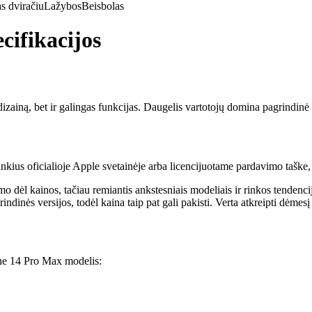
s dviračiu
Lažybos
Beisbolas
cifikacijos
ną, bet ir galingas funkcijas. Daugelis vartotojų domina pagrindinė info
ankius oficialioje Apple svetainėje arba licencijuotame pardavimo taške, 
mo dėl kainos, tačiau remiantis ankstesniais modeliais ir rinkos tendenc
indinės versijos, todėl kaina taip pat gali pakisti. Verta atkreipti dėmesį
hone 14 Pro Max modelis: