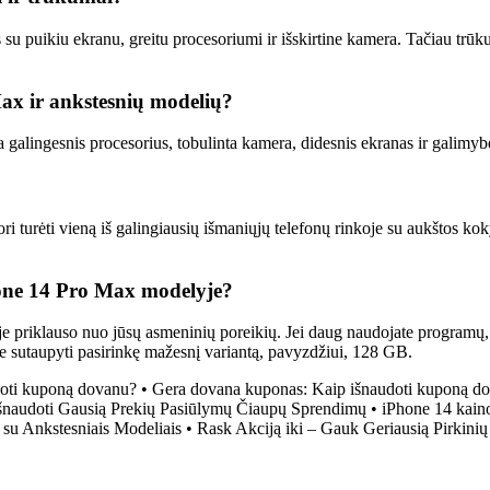
 puikiu ekranu, greitu procesoriumi ir išskirtine kamera. Tačiau trūkuma
ax ir ankstesnių modelių?
 galingesnis procesorius, tobulinta kamera, didesnis ekranas ir galimyb
ri turėti vieną iš galingiausių išmaniųjų telefonų rinkoje su aukštos k
hone 14 Pro Max modelyje?
 priklauso nuo jūsų asmeninių poreikių. Jei daug naudojate programų, fil
e sutaupyti pasirinkę mažesnį variantą, pavyzdžiui, 128 GB.
doti kuponą dovanu?
•
Gera dovana kuponas: Kaip išnaudoti kuponą d
Išnaudoti Gausią Prekių Pasiūlymų Čiaupų Sprendimų
•
iPhone 14 kainos
 su Ankstesniais Modeliais
•
Rask Akciją iki – Gauk Geriausią Pirkini