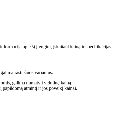
rmacija apie šį įrenginį, įskaitant kainą ir specifikacijas.
galima rasti šiuos variantus:
ijomis, galima numatyti vidutinę kainą.
 į papildomą atmintį ir jos poveikį kainai.