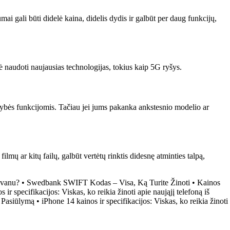
i gali būti didelė kaina, didelis dydis ir galbūt per daug funkcijų,
ė naudoti naujausias technologijas, tokius kaip 5G ryšys.
okybės funkcijomis. Tačiau jei jums pakanka ankstesnio modelio ar
mų ar kitų failų, galbūt vertėtų rinktis didesnę atminties talpą,
ovanu?
•
Swedbank SWIFT Kodas – Visa, Ką Turite Žinoti
•
Kainos
 ir specifikacijos: Viskas, ko reikia žinoti apie naująjį telefoną iš
ų Pasiūlymą
•
iPhone 14 kainos ir specifikacijos: Viskas, ko reikia žinoti