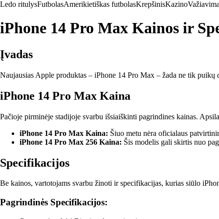
Ledo ritulys
Futbolas
Amerikietiškas futbolas
Krepšinis
Kazino
Važiavima
iPhone 14 Pro Max Kainos ir Spe
Įvadas
Naujausias Apple produktas – iPhone 14 Pro Max – žada ne tik puikų dizai
iPhone 14 Pro Max Kaina
Pačioje pirminėje stadijoje svarbu išsiaiškinti pagrindines kainas. Apsil
iPhone 14 Pro Max Kaina:
Šiuo metu nėra oficialaus patvirtini
iPhone 14 Pro Max 256 Kaina:
Šis modelis gali skirtis nuo pagr
Specifikacijos
Be kainos, vartotojams svarbu žinoti ir specifikacijas, kurias siūlo iP
Pagrindinės Specifikacijos: