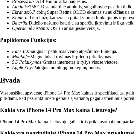
Procesorius:
A14 Bionic arba naujesnis.
Atmintis:
256 GB standartinė atmintis, su galimybe pasirinkti dide
Ekranas:
6.7 colių Super Retina OLED ekranas su aukščiausia ra
Kamera:
Trijų linžų kamera su pritaikytomis funkcijomis ir gere
Baterija:
Didelio našumo baterija su sparčiu įkrovimu ir ilgu veik
Operacinė Sistema:
iOS 15 ar naujesnė versija.
Papildomos Funkcijos:
Face ID:
Saugus ir patikimas veido atpažinimo funkcija.
MagSafe:
Magnetinis įkrovimas ir priedų pritaikymas.
5G Palaikymas:
Greitas internetas ir ryšys visose vietose.
Apple Pay:
Patogus mobiliųjų mokėjimų budas.
Išvada
Visapusiškai apsvarstę iPhone 14 Pro Max kainas ir specifikacijas, galim
pirkdami, kad pasirinktumėte geriausią variantą pagal asmeninius porei
Kokia yra iPhone 14 Pro Max kaina Lietuvoje?
iPhone 14 Pro Max kaina Lietuvoje gali skirtis priklausomai nuo pardavėj
Kokie yra pagrindiniai iPhone 14 Pro Max privalumai