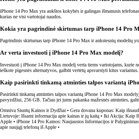
iPhone 14 Pro Max yra aukštos kokybės ir galingas išmanusis telefonas su
kurias ne visi vartotojai naudos.
Kokia yra pagrindinė skirtumas tarp iPhone 14 Pro M
Pagrindinis skirtumas tarp iPhone 14 Pro Max ir ankstesnių modelių yra
Ar verta investuoti į iPhone 14 Pro Max modelį?
Investuoti į iPhone 14 Pro Max modelį verta tiems vartotojams, kurie no
ieškote pigesnės alternatyvos, galbūt vertėtų apsvarstyti kitus variantus.
Kaip pasirinkti tinkamą atminties talpos variantą iP
Pasirinkti tinkamą atminties talpos variantą iPhone 14 Pro Max modelyje
pavyzdžiui, 256 GB. Tačiau jei jums pakanka mažesnės atminties, galit
Omniva Siuntų Kainos ir Dydžiai
•
Gera dovana kuponas: Kaip išnau
Lietuvoje: Išsami informacija apie kainas ir jų kaitą
•
Iki Akcija: Kaip 
Apple
•
iPhone 14 Pro Kainos: Naujausios Informacijos ir Palyginimas
apie naująjį telefoną iš Apple
•