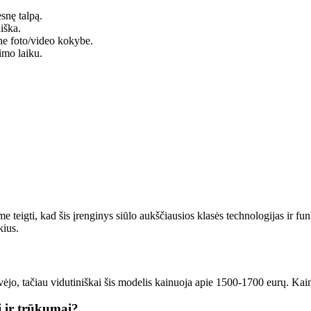
snę talpą.
iška.
sne foto/video kokybe.
imo laiku.
e teigti, kad šis įrenginys siūlo aukščiausios klasės technologijas ir fu
kius.
o, tačiau vidutiniškai šis modelis kainuoja apie 1500-1700 eurų. Kaina g
 ir trūkumai?