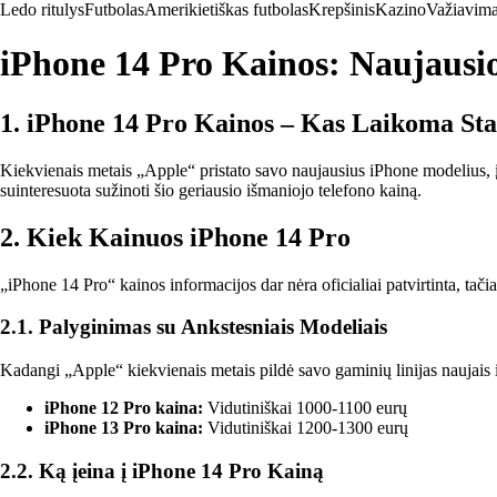
Ledo ritulys
Futbolas
Amerikietiškas futbolas
Krepšinis
Kazino
Važiavima
iPhone 14 Pro Kainos: Naujausio
1. iPhone 14 Pro Kainos – Kas Laikoma St
Kiekvienais metais „Apple“ pristato savo naujausius iPhone modelius, į
suinteresuota sužinoti šio geriausio išmaniojo telefono kainą.
2. Kiek Kainuos iPhone 14 Pro
„iPhone 14 Pro“ kainos informacijos dar nėra oficialiai patvirtinta, ta
2.1. Palyginimas su Ankstesniais Modeliais
Kadangi „Apple“ kiekvienais metais pildė savo gaminių linijas naujais i
iPhone 12 Pro kaina:
Vidutiniškai 1000-1100 eurų
iPhone 13 Pro kaina:
Vidutiniškai 1200-1300 eurų
2.2. Ką įeina į iPhone 14 Pro Kainą