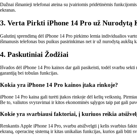
Dažnai išmanieji telefonai ateina su įvairiomis pridėtinėmis funkcijomis,
ekranas.
3. Verta Pirkti iPhone 14 Pro už Nurodytą
Galutinį sprendimą dėl iPhone 14 Pro pirkimo lemia individualios vartot
išmanusis telefonas bus puikus pasirinkimas net ir už nurodytą aukštą k
4. Paskutiniai Žodžiai
Išvados dėl iPhone 14 Pro kainos dar gali pasikeisti, todėl svarbu sekti 
garantiją bei tobulas funkcijas.
Kokia yra iPhone 14 Pro kainos įtaka rinkoje?
iPhone 14 Pro kaina gali turėti įtakos rinkoje dėl kelių veiksnių. Pirmia
Be to, valiutos svyravimai ir kitos ekonominės sąlygos taip pat gali pav
Kokie yra svarbiausi faktoriai, į kuriuos reikia atsižv
Renkantis Apple iPhone 14 Pro, svarbu atsižvelgti į kelis svarbius faktor
ekraną, operacinę sistemą ir kitas unikalias funkcijas, kurios gali būti sv