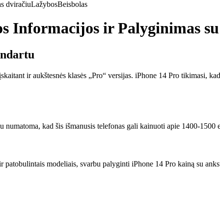
s dviračiu
Lažybos
Beisbolas
s Informacijos ir Palyginimas su
andartu
skaitant ir aukštesnės klasės „Pro“ versijas. iPhone 14 Pro tikimasi, k
čiau numatoma, kad šis išmanusis telefonas gali kainuoti apie 1400-1500
r patobulintais modeliais, svarbu palyginti iPhone 14 Pro kainą su anks