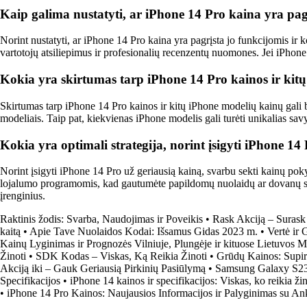
Kaip galima nustatyti, ar iPhone 14 Pro kaina yra pag
Norint nustatyti, ar iPhone 14 Pro kaina yra pagrįsta jo funkcijomis ir k
vartotojų atsiliepimus ir profesionalių recenzentų nuomones. Jei iPhone 
Kokia yra skirtumas tarp iPhone 14 Pro kainos ir kit
Skirtumas tarp iPhone 14 Pro kainos ir kitų iPhone modelių kainų gali bū
modeliais. Taip pat, kiekvienas iPhone modelis gali turėti unikalias savy
Kokia yra optimali strategija, norint įsigyti iPhone 14
Norint įsigyti iPhone 14 Pro už geriausią kainą, svarbu sekti kainų pok
lojalumo programomis, kad gautumėte papildomų nuolaidų ar dovanų su įsi
įrenginius.
Raktinis žodis: Svarba, Naudojimas ir Poveikis
•
Rask Akciją – Surask
kaitą
•
Apie Tave Nuolaidos Kodai: Išsamus Gidas 2023 m.
•
Vertė ir 
Kainų Lyginimas ir Prognozės Vilniuje, Plungėje ir kituose Lietuvos M
Žinoti
•
SDK Kodas – Viskas, Ką Reikia Žinoti
•
Grūdų Kainos: Supi
Akciją iki – Gauk Geriausią Pirkinių Pasiūlymą
•
Samsung Galaxy S23 
Specifikacijos
•
iPhone 14 kainos ir specifikacijos: Viskas, ko reikia žin
•
iPhone 14 Pro Kainos: Naujausios Informacijos ir Palyginimas su Ank