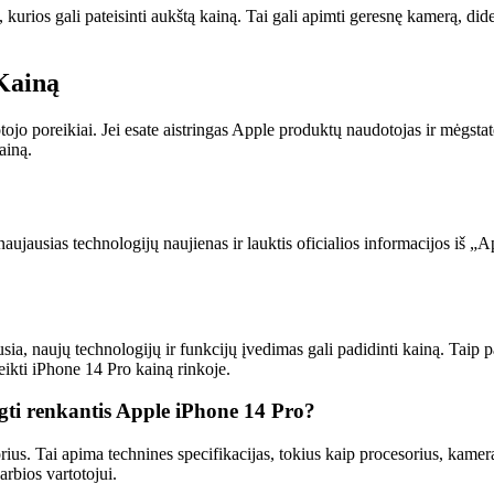
 kurios gali pateisinti aukštą kainą. Tai gali apimti geresnę kamerą, did
 Kainą
ojo poreikiai. Jei esate aistringas Apple produktų naudotojas ir mėgstat
ainą.
naujausias technologijų naujienas ir lauktis oficialios informacijos iš „A
usia, naujų technologijų ir funkcijų įvedimas gali padidinti kainą. Taip 
eikti iPhone 14 Pro kainą rinkoje.
elgti renkantis Apple iPhone 14 Pro?
ius. Tai apima technines specifikacijas, tokius kaip procesorius, kamera,
arbios vartotojui.