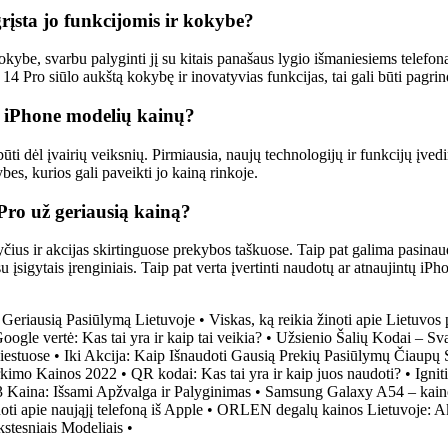
rįsta jo funkcijomis ir kokybe?
okybe, svarbu palyginti jį su kitais panašaus lygio išmaniesiems telefona
14 Pro siūlo aukštą kokybę ir inovatyvias funkcijas, tai gali būti pagrin
ų iPhone modelių kainų?
ti dėl įvairių veiksnių. Pirmiausia, naujų technologijų ir funkcijų įved
bes, kurios gali paveikti jo kainą rinkoje.
 Pro už geriausią kainą?
yčius ir akcijas skirtinguose prekybos taškuose. Taip pat galima pasina
gytais įrenginiais. Taip pat verta įvertinti naudotų ar atnaujintų iPho
 Geriausią Pasiūlymą Lietuvoje
•
Viskas, ką reikia žinoti apie Lietuvos
Google vertė: Kas tai yra ir kaip tai veikia?
•
Užsienio Šalių Kodai – Sva
iestuose
•
Iki Akcija: Kaip Išnaudoti Gausią Prekių Pasiūlymų Čiaupų
rkimo Kainos 2022
•
QR kodai: Kas tai yra ir kaip juos naudoti?
•
Ignit
Kaina: Išsami Apžvalga ir Palyginimas
•
Samsung Galaxy A54 – kainos
oti apie naująjį telefoną iš Apple
•
ORLEN degalų kainos Lietuvoje: Akt
stesniais Modeliais
•