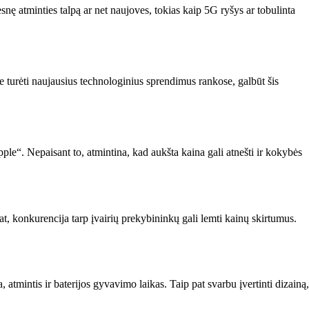
esnę atminties talpą ar net naujoves, tokias kaip 5G ryšys ar tobulinta
e turėti naujausius technologinius sprendimus rankose, galbūt šis
pple“. Nepaisant to, atmintina, kad aukšta kaina gali atnešti ir kokybės
pat, konkurencija tarp įvairių prekybininkų gali lemti kainų skirtumus.
 atmintis ir baterijos gyvavimo laikas. Taip pat svarbu įvertinti dizainą,