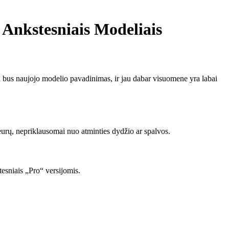
 Ankstesniais Modeliais
ad bus naujojo modelio pavadinimas, ir jau dabar visuomene yra labai
 eurų, nepriklausomai nuo atminties dydžio ar spalvos.
tesniais „Pro“ versijomis.