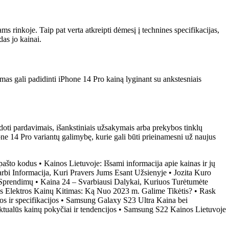
ms rinkoje. Taip pat verta atkreipti dėmesį į technines specifikacijas,
das jo kainai.
imas gali padidinti iPhone 14 Pro kainą lyginant su ankstesniais
udoti pardavimais, išankstiniais užsakymais arba prekybos tinklų
ne 14 Pro variantų galimybę, kurie gali būti prieinamesni už naujus
 pašto kodus
•
Kainos Lietuvoje: Išsami informacija apie kainas ir jų
rbi Informacija, Kuri Pravers Jums Esant Užsienyje
•
Jozita Kuro
 Sprendimų
•
Kaina 24 – Svarbiausi Dalykai, Kuriuos Turėtumėte
is Elektros Kainų Kitimas: Ką Nuo 2023 m. Galime Tikėtis?
•
Rask
 ir specifikacijos
•
Samsung Galaxy S23 Ultra Kaina bei
ualūs kainų pokyčiai ir tendencijos
•
Samsung S22 Kainos Lietuvoje