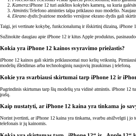
Kamera:
iPhone 12 turi aukštos kokybės kamerą, su kuria galėsite
Atmintis:
Telefono atminties talpa priklauso nuo modelio. Naujausi
Ekrano dydis:
Įvairiose modelio versijose ekrano dydis gali skirti
Taigi, jei vertinate kokybę, funkcionalumą ir išskirtinį dizainą, iPhone 
Sužinokite daugiau apie iPhone 12 ir kitus Apple produktus, pasinaudod
Kokia yra iPhone 12 kainos svyravimo priežastis?
iPhone 12 kainos gali skirtis priklausomai nuo kelių veiksnių. Pirmiausia,
modelių išleidimas arba technologinių naujovių įtraukimas į telefoną.
Kokie yra svarbiausi skirtumai tarp iPhone 12 ir iP
Pagrindinis skirtumas tarp šių modelių yra vidinė atmintis. iPhone 12 t
įrašų.
Kaip nustatyti, ar iPhone 12 kaina yra tinkama jo sa
Norint įvertinti, ar iPhone 12 kaina yra tinkama, svarbu atsižvelgti į jo
telefonais ir jų kainomis.
Kokia yra skirtumas tarp „iPhone 12“ ir „Apple 12“ 