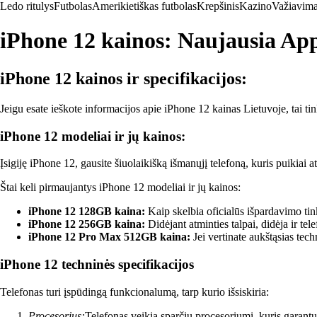
Ledo ritulys
Futbolas
Amerikietiškas futbolas
Krepšinis
Kazino
Važiavima
iPhone 12 kainos: Naujausia App
iPhone 12 kainos ir specifikacijos:
Jeigu esate ieškote informacijos apie iPhone 12 kainas Lietuvoje, tai tin
iPhone 12 modeliai ir jų kainos:
Įsigiję iPhone 12, gausite šiuolaikišką išmanųjį telefoną, kuris puikiai 
Štai keli pirmaujantys iPhone 12 modeliai ir jų kainos:
iPhone 12 128GB kaina:
Kaip skelbia oficialūs išpardavimo tin
iPhone 12 256GB kaina:
Didėjant atminties talpai, didėja ir tel
iPhone 12 Pro Max 512GB kaina:
Jei vertinate aukštąsias techn
iPhone 12 techninės specifikacijos
Telefonas turi įspūdingą funkcionalumą, tarp kurio išsiskiria:
Procesorius:
Telefonas veikia sparčiu procesoriumi, kuris garantu