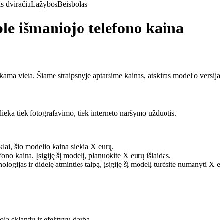
s dviračiu
Lažybos
Beisbolas
le išmaniojo telefono kaina
kama vieta. Šiame straipsnyje aptarsime kainas, atskiras modelio versijas
atlieka tiek fotografavimo, tiek interneto naršymo užduotis.
klai, šio modelio kaina siekia X eurų.
efono kaina. Įsigiję šį modelį, planuokite X eurų išlaidas.
ologijas ir didelę atminties talpą, įsigiję šį modelį turėsite numanyti X e
oja sklandų ir efektyvų darbą.