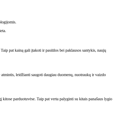
ologijomis.
eta.
 Taip pat kainą gali įtakoti ir pasiūlos bei paklausos santykis, naujų
 atmintis, leidžianti saugoti daugiau duomenų, nuotraukų ir vaizdo
gį kitose parduotuvėse. Taip pat verta palyginti su kitais panašaus lygio