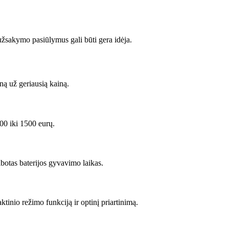
 užsakymo pasiūlymus gali būti gera idėja.
ną už geriausią kainą.
200 iki 1500 eurų.
botas baterijos gyvavimo laikas.
tinio režimo funkciją ir optinį priartinimą.