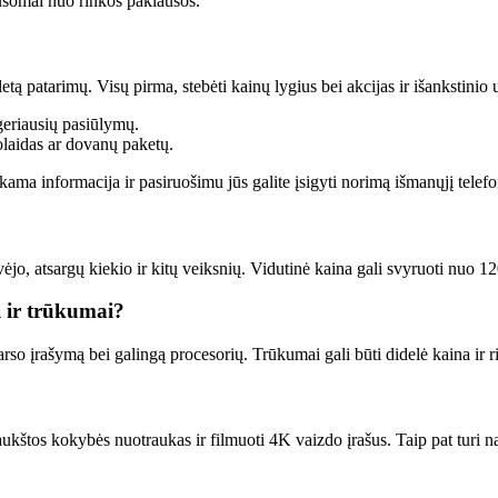
ausomai nuo rinkos paklausos.
tą patarimų. Visų pirma, stebėti kainų lygius bei akcijas ir išankstinio
 geriausių pasiūlymų.
uolaidas ar dovanų paketų.
ama informacija ir pasiruošimu jūs galite įsigyti norimą išmanųjį telefo
jo, atsargų kiekio ir kitų veiksnių. Vidutinė kaina gali svyruoti nuo 1
 ir trūkumai?
o įrašymą bei galingą procesorių. Trūkumai gali būti didelė kaina ir ri
ukštos kokybės nuotraukas ir filmuoti 4K vaizdo įrašus. Taip pat turi nak