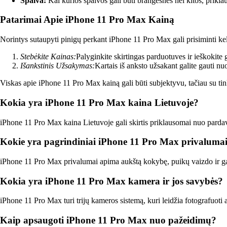
Spalva:
Kai kurios spalvos gali būti brangesnės nei kitos, prikl
Patarimai Apie iPhone 11 Pro Max Kainą
Norintys sutaupyti pinigų perkant iPhone 11 Pro Max gali prisiminti kele
Stebėkite Kainas:
Palyginkite skirtingas parduotuves ir ieškokite
Išankstinis Užsakymas:
Kartais iš anksto užsakant galite gauti n
Viskas apie iPhone 11 Pro Max kainą gali būti subjektyvu, tačiau su tink
Kokia yra iPhone 11 Pro Max kaina Lietuvoje?
iPhone 11 Pro Max kaina Lietuvoje gali skirtis priklausomai nuo pardavė
Kokie yra pagrindiniai iPhone 11 Pro Max privalumai
iPhone 11 Pro Max privalumai apima aukštą kokybę, puikų vaizdo ir gars
Kokia yra iPhone 11 Pro Max kamera ir jos savybės?
iPhone 11 Pro Max turi trijų kameros sistemą, kuri leidžia fotografuoti a
Kaip apsaugoti iPhone 11 Pro Max nuo pažeidimų?