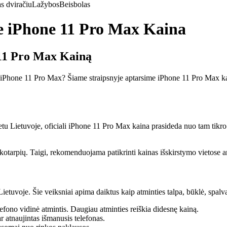
s dviračiu
Lažybos
Beisbolas
e iPhone 11 Pro Max Kaina
 11 Pro Max Kainą
 iPhone 11 Pro Max? Šiame straipsnyje aptarsime iPhone 11 Pro Max kainą
u Lietuvoje, oficiali iPhone 11 Pro Max kaina prasideda nuo tam tikro s
aikotarpių. Taigi, rekomenduojama patikrinti kainas išskirstymo vietose 
ietuvoje. Šie veiksniai apima daiktus kaip atminties talpa, būklė, spalva
lefono vidinė atmintis. Daugiau atminties reiškia didesnę kainą.
atnaujintas išmanusis telefonas.