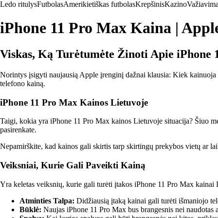
Ledo ritulys
Futbolas
Amerikietiškas futbolas
Krepšinis
Kazino
Važiavima
iPhone 11 Pro Max Kaina | Appl
Viskas, Ką Turėtumėte Žinoti Apie iPhone
Norintys įsigyti naujausią Apple įrenginį dažnai klausia: Kiek kainuoja
telefono kainą.
iPhone 11 Pro Max Kainos Lietuvoje
Taigi, kokia yra iPhone 11 Pro Max kainos Lietuvoje situacija? Šiuo met
pasirenkate.
Nepamirškite, kad kainos gali skirtis tarp skirtingų prekybos vietų ar l
Veiksniai, Kurie Gali Paveikti Kainą
Yra keletas veiksnių, kurie gali turėti įtakos iPhone 11 Pro Max kainai L
Atminties Talpa:
Didžiausią įtaką kainai gali turėti išmaniojo te
Būklė:
Naujas iPhone 11 Pro Max bus brangesnis nei naudotas ar 