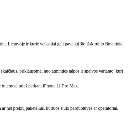
 Lietuvoje ir kurie veiksniai gali paveikti šio išskirtinio išmaniojo
kaičiaus, priklausomai nuo atminties talpos ir spalvos varianto, kurį
ar internete prieš perkant iPhone 11 Pro Max.
 ar net prekių paketėlius, kuriuos siūlo parduotuvės ar operatoriai.