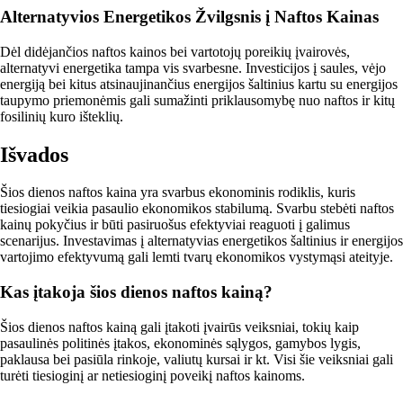
Alternatyvios Energetikos Žvilgsnis į Naftos Kainas
Dėl didėjančios naftos kainos bei vartotojų poreikių įvairovės,
alternatyvi energetika tampa vis svarbesne. Investicijos į saules, vėjo
energiją bei kitus atsinaujinančius energijos šaltinius kartu su energijos
taupymo priemonėmis gali sumažinti priklausomybę nuo naftos ir kitų
fosilinių kuro išteklių.
Išvados
Šios dienos naftos kaina yra svarbus ekonominis rodiklis, kuris
tiesiogiai veikia pasaulio ekonomikos stabilumą. Svarbu stebėti naftos
kainų pokyčius ir būti pasiruošus efektyviai reaguoti į galimus
scenarijus. Investavimas į alternatyvias energetikos šaltinius ir energijos
vartojimo efektyvumą gali lemti tvarų ekonomikos vystymąsi ateityje.
Kas įtakoja šios dienos naftos kainą?
Šios dienos naftos kainą gali įtakoti įvairūs veiksniai, tokių kaip
pasaulinės politinės įtakos, ekonominės sąlygos, gamybos lygis,
paklausa bei pasiūla rinkoje, valiutų kursai ir kt. Visi šie veiksniai gali
turėti tiesioginį ar netiesioginį poveikį naftos kainoms.