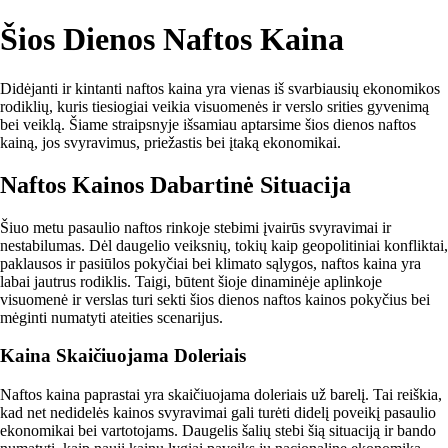
Šios Dienos Naftos Kaina
Didėjanti ir kintanti naftos kaina yra vienas iš svarbiausių ekonomikos
rodiklių, kuris tiesiogiai veikia visuomenės ir verslo srities gyvenimą
bei veiklą. Šiame straipsnyje išsamiau aptarsime šios dienos naftos
kainą, jos svyravimus, priežastis bei įtaką ekonomikai.
Naftos Kainos Dabartinė Situacija
Šiuo metu pasaulio naftos rinkoje stebimi įvairūs svyravimai ir
nestabilumas. Dėl daugelio veiksnių, tokių kaip geopolitiniai konfliktai,
paklausos ir pasiūlos pokyčiai bei klimato sąlygos, naftos kaina yra
labai jautrus rodiklis. Taigi, būtent šioje dinaminėje aplinkoje
visuomenė ir verslas turi sekti šios dienos naftos kainos pokyčius bei
mėginti numatyti ateities scenarijus.
Kaina Skaičiuojama Doleriais
Naftos kaina paprastai yra skaičiuojama doleriais už barelį. Tai reiškia,
kad net nedidelės kainos svyravimai gali turėti didelį poveikį pasaulio
ekonomikai bei vartotojams. Daugelis šalių stebi šią situaciją ir bando