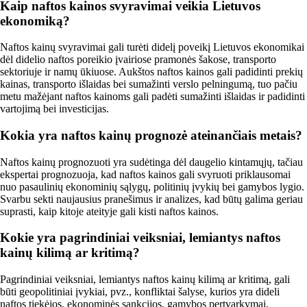
Kaip naftos kainos svyravimai veikia Lietuvos
ekonomiką?
Naftos kainų svyravimai gali turėti didelį poveikį Lietuvos ekonomikai
dėl didelio naftos poreikio įvairiose pramonės šakose, transporto
sektoriuje ir namų ūkiuose. Aukštos naftos kainos gali padidinti prekių
kainas, transporto išlaidas bei sumažinti verslo pelningumą, tuo pačiu
metu mažėjant naftos kainoms gali padėti sumažinti išlaidas ir padidinti
vartojimą bei investicijas.
Kokia yra naftos kainų prognozė ateinančiais metais?
Naftos kainų prognozuoti yra sudėtinga dėl daugelio kintamųjų, tačiau
ekspertai prognozuoja, kad naftos kainos gali svyruoti priklausomai
nuo pasaulinių ekonominių sąlygų, politinių įvykių bei gamybos lygio.
Svarbu sekti naujausius pranešimus ir analizes, kad būtų galima geriau
suprasti, kaip kitoje ateityje gali kisti naftos kainos.
Kokie yra pagrindiniai veiksniai, lemiantys naftos
kainų kilimą ar kritimą?
Pagrindiniai veiksniai, lemiantys naftos kainų kilimą ar kritimą, gali
būti geopolitiniai įvykiai, pvz., konfliktai šalyse, kurios yra dideli
naftos tiekėjos, ekonominės sankcijos, gamybos pertvarkymai,