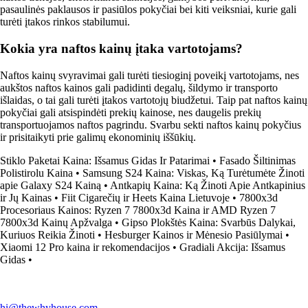
pasaulinės paklausos ir pasiūlos pokyčiai bei kiti veiksniai, kurie gali
turėti įtakos rinkos stabilumui.
Kokia yra naftos kainų įtaka vartotojams?
Naftos kainų svyravimai gali turėti tiesioginį poveikį vartotojams, nes
aukštos naftos kainos gali padidinti degalų, šildymo ir transporto
išlaidas, o tai gali turėti įtakos vartotojų biudžetui. Taip pat naftos kainų
pokyčiai gali atsispindėti prekių kainose, nes daugelis prekių
transportuojamos naftos pagrindu. Svarbu sekti naftos kainų pokyčius
ir prisitaikyti prie galimų ekonominių iššūkių.
Stiklo Paketai Kaina: Išsamus Gidas Ir Patarimai
•
Fasado Šiltinimas
Polistirolu Kaina
•
Samsung S24 Kaina: Viskas, Ką Turėtumėte Žinoti
apie Galaxy S24 Kainą
•
Antkapių Kaina: Ką Žinoti Apie Antkapinius
ir Jų Kainas
•
Fiit Cigarečių ir Heets Kaina Lietuvoje
•
7800x3d
Procesoriaus Kainos: Ryzen 7 7800x3d Kaina ir AMD Ryzen 7
7800x3d Kainų Apžvalga
•
Gipso Plokštės Kaina: Svarbūs Dalykai,
Kuriuos Reikia Žinoti
•
Hesburger Kainos ir Mėnesio Pasiūlymai
•
Xiaomi 12 Pro kaina ir rekomendacijos
•
Gradiali Akcija: Išsamus
Gidas
•
hi@thewhyhouse.com