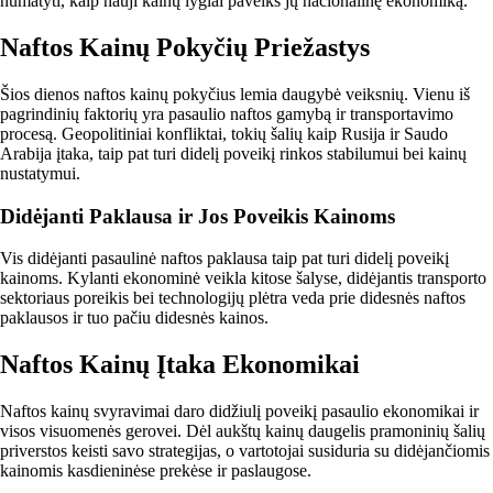
numatyti, kaip nauji kainų lygiai paveiks jų nacionalinę ekonomiką.
Naftos Kainų Pokyčių Priežastys
Šios dienos naftos kainų pokyčius lemia daugybė veiksnių. Vienu iš
pagrindinių faktorių yra pasaulio naftos gamybą ir transportavimo
procesą. Geopolitiniai konfliktai, tokių šalių kaip Rusija ir Saudo
Arabija įtaka, taip pat turi didelį poveikį rinkos stabilumui bei kainų
nustatymui.
Didėjanti Paklausa ir Jos Poveikis Kainoms
Vis didėjanti pasaulinė naftos paklausa taip pat turi didelį poveikį
kainoms. Kylanti ekonominė veikla kitose šalyse, didėjantis transporto
sektoriaus poreikis bei technologijų plėtra veda prie didesnės naftos
paklausos ir tuo pačiu didesnės kainos.
Naftos Kainų Įtaka Ekonomikai
Naftos kainų svyravimai daro didžiulį poveikį pasaulio ekonomikai ir
visos visuomenės gerovei. Dėl aukštų kainų daugelis pramoninių šalių
priverstos keisti savo strategijas, o vartotojai susiduria su didėjančiomis
kainomis kasdieninėse prekėse ir paslaugose.