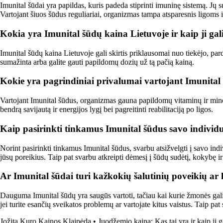
Imunital šūdai yra papildas, kuris padeda stiprinti imuninę sistemą. Jų 
Vartojant šiuos šūdus reguliariai, organizmas tampa atsparesnis ligoms i
Kokia yra Imunital šūdų kaina Lietuvoje ir kaip ji gal
Imunital šūdų kaina Lietuvoje gali skirtis priklausomai nuo tiekėjo, par
sumažinta arba galite gauti papildomų dozių už tą pačią kainą.
Kokie yra pagrindiniai privalumai vartojant Imunital
Vartojant Imunital šūdus, organizmas gauna papildomų vitaminų ir mineral
bendrą savijautą ir energijos lygį bei pagreitinti reabilitaciją po ligos.
Kaip pasirinkti tinkamus Imunital šūdus savo individ
Norint pasirinkti tinkamus Imunital šūdus, svarbu atsižvelgti į savo indi
jūsų poreikius. Taip pat svarbu atkreipti dėmesį į šūdų sudėtį, kokybę ir
Ar Imunital šūdai turi kažkokių šalutinių poveikių ar
Dauguma Imunital šūdų yra saugūs vartoti, tačiau kai kurie žmonės gali p
jei turite esančių sveikatos problemų ar vartojate kitus vaistus. Taip 
Jožita Kuro Kainos Klaipėda
•
Juodžemio kaina: Kas tai yra ir kaip ji g