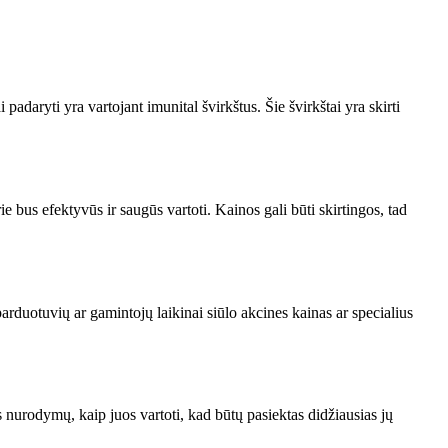
adaryti yra vartojant imunital švirkštus. Šie švirkštai yra skirti
 bus efektyvūs ir saugūs vartoti. Kainos gali būti skirtingos, tad
arduotuvių ar gamintojų laikinai siūlo akcines kainas ar specialius
is nurodymų, kaip juos vartoti, kad būtų pasiektas didžiausias jų