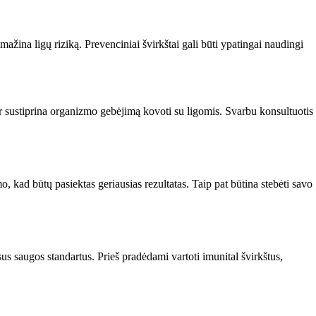
ažina ligų riziką. Prevenciniai švirkštai gali būti ypatingai naudingi
 ir sustiprina organizmo gebėjimą kovoti su ligomis. Svarbu konsultuotis
 kad būtų pasiektas geriausias rezultatas. Taip pat būtina stebėti savo
sus saugos standartus. Prieš pradėdami vartoti imunital švirkštus,