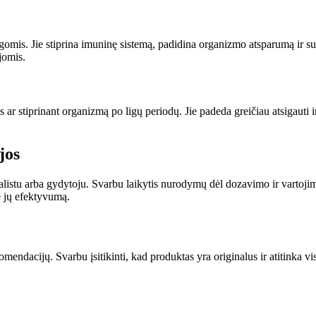
gomis. Jie stiprina imuninę sistemą, padidina organizmo atsparumą ir sum
jomis.
s ar stiprinant organizmą po ligų periodų. Jie padeda greičiau atsigauti
jos
listu arba gydytoju. Svarbu laikytis nurodymų dėl dozavimo ir vartojimo,
e jų efektyvumą.
omendacijų. Svarbu įsitikinti, kad produktas yra originalus ir atitinka vi