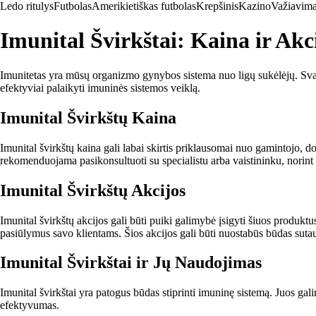
Ledo ritulys
Futbolas
Amerikietiškas futbolas
Krepšinis
Kazino
Važiavima
Imunital Švirkštai: Kaina ir Akc
Imunitetas yra mūsų organizmo gynybos sistema nuo ligų sukėlėjų. Svarbu s
efektyviai palaikyti imuninės sistemos veiklą.
Imunital Švirkštų Kaina
Imunital švirkštų kaina gali labai skirtis priklausomai nuo gamintojo, d
rekomenduojama pasikonsultuoti su specialistu arba vaistininku, norint į
Imunital Švirkštų Akcijos
Imunital švirkštų akcijos gali būti puiki galimybė įsigyti šiuos produkt
pasiūlymus savo klientams. Šios akcijos gali būti nuostabūs būdas sutaup
Imunital Švirkštai ir Jų Naudojimas
Imunital švirkštai yra patogus būdas stiprinti imuninę sistemą. Juos gali
efektyvumas.