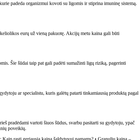
, kurie padeda organizmui kovoti su ligomis ir stiprina imuninę sistemą.
i keliolikos eurų už vieną pakuotę. Akcijų metu kaina gali būti
. Šie šūdai taip pat gali padėti sumažinti ligų riziką, pagerinti
gydytoju ar specialistu, kuris galėtų patarti tinkamiausią produktą pagal
rieš pradėdami vartoti šiuos šūdus, svarbu pasitarti su gydytoju, ypač
inių poveikių.
: Kaip rasti geriausią kainą šaldytuvui namams?
•
Granulių kaina –