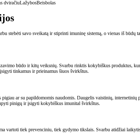
s dviračiu
Lažybos
Beisbolas
ijos
tebėti savo sveikatą ir stiprinti imuninę sistemą, o vienas iš būdų tai p
ozavimo būdo ir kitų veiksnių. Svarbu rinktis kokybiškus produktus, kurie
sigyti tinkamus ir prieinamus šiuos švirkštus.
us pigiau ar su papildomomis naudomis. Daugelis vaistinių, internetinių p
yti pinigų ir įsigyti kokybiškus imunital švirkštus.
ma vartoti tiek prevenciniu, tiek gydymo tikslais. Svarbu atidžiai laikyt