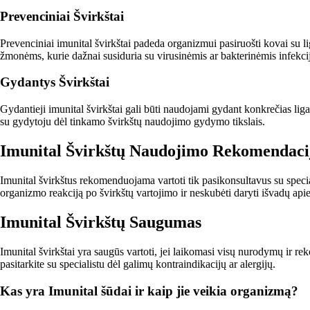
Prevenciniai Švirkštai
Prevenciniai imunital švirkštai padeda organizmui pasiruošti kovai su li
žmonėms, kurie dažnai susiduria su virusinėmis ar bakterinėmis infekci
Gydantys Švirkštai
Gydantieji imunital švirkštai gali būti naudojami gydant konkrečias liga
su gydytoju dėl tinkamo švirkštų naudojimo gydymo tikslais.
Imunital Švirkštų Naudojimo Rekomendaci
Imunital švirkštus rekomenduojama vartoti tik pasikonsultavus su specia
organizmo reakciją po švirkštų vartojimo ir neskubėti daryti išvadų api
Imunital Švirkštų Saugumas
Imunital švirkštai yra saugūs vartoti, jei laikomasi visų nurodymų ir rek
pasitarkite su specialistu dėl galimų kontraindikacijų ar alergijų.
Kas yra Imunital šūdai ir kaip jie veikia organizmą?