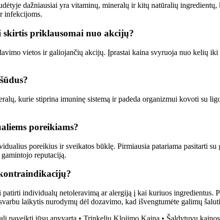
sudėtyje dažniausiai yra vitaminų, mineralų ir kitų natūralių ingredientų
r infekcijoms.
i skirtis priklausomai nuo akcijų?
davimo vietos ir galiojančių akcijų. Įprastai kaina svyruoja nuo kelių ik
 šūdus?
ų, kurie stiprina imuninę sistemą ir padeda organizmui kovoti su ligomis
ualiems poreikiams?
vidualius poreikius ir sveikatos būklę. Pirmiausia patariama pasitarti su 
 gamintojo reputaciją.
 kontraindikacijų?
atirti individualų netoleravimą ar alergiją į kai kuriuos ingredientus. P
pat svarbu laikytis nurodymų dėl dozavimo, kad išvengtumėte galimų šalut
ali paveikti jūsų apyvartą
•
Trinkelių Klojimo Kaina
•
Šaldytuvų kainos