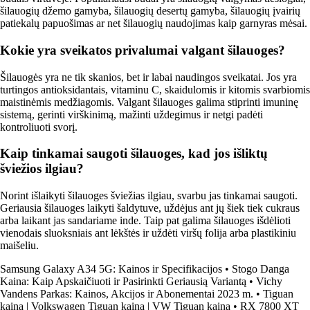
šilauogių džemo gamyba, šilauogių desertų gamyba, šilauogių įvairių
patiekalų papuošimas ar net šilauogių naudojimas kaip garnyras mėsai.
Kokie yra sveikatos privalumai valgant šilauoges?
Šilauogės yra ne tik skanios, bet ir labai naudingos sveikatai. Jos yra
turtingos antioksidantais, vitaminu C, skaidulomis ir kitomis svarbiomis
maistinėmis medžiagomis. Valgant šilauoges galima stiprinti imuninę
sistemą, gerinti virškinimą, mažinti uždegimus ir netgi padėti
kontroliuoti svorį.
Kaip tinkamai saugoti šilauoges, kad jos išliktų
šviežios ilgiau?
Norint išlaikyti šilauoges šviežias ilgiau, svarbu jas tinkamai saugoti.
Geriausia šilauoges laikyti šaldytuve, uždėjus ant jų šiek tiek cukraus
arba laikant jas sandariame inde. Taip pat galima šilauoges išdėlioti
vienodais sluoksniais ant lėkštės ir uždėti viršų folija arba plastikiniu
maišeliu.
Samsung Galaxy A34 5G: Kainos ir Specifikacijos
•
Stogo Danga
Kaina: Kaip Apskaičiuoti ir Pasirinkti Geriausią Variantą
•
Vichy
Vandens Parkas: Kainos, Akcijos ir Abonementai 2023 m.
•
Tiguan
kaina | Volkswagen Tiguan kaina | VW Tiguan kaina
•
RX 7800 XT