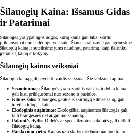
Šilauogių Kaina: Išsamus Gidas
ir Patarimai
Šilauogės yra ypatingos uogos, kurių kaina gali labai skirtis
priklausomai nuo sudėtingų veiksnių. Šiame straipsnyje panagrinėsime
šilauogių kainą ir suteiksime jums naudingų patarimų, kaip išsirinkti
geriausią kainą ir kokybę.
Šilauogių kainos veiksniai
Šilauogių kainą gali paveikti įvairūs veiksniai. Šie veiksniai apima:
Sezoninumas:
Šilauogės yra sezoninis vaisius, todėl jų kaina
gali kisti priklausomai nuo sezono ir pasiūlos.
Kilmės šalis:
Šilauogės, gautos iš skirtingų kilmės šalių, gali
turėti skirtingas kainas.
Ekologinis auginimas:
Ekologiškai auginamos šilauogės gali
būti brangesnės dėl auginimo sąnaudų.
Pakuotės dydis:
Didelės ar specializuotos pakuotės gali didinti
šilauogių kainą.
Pardavimo vieta:
Kainos gali skirtis priklausomai nuo to, ar