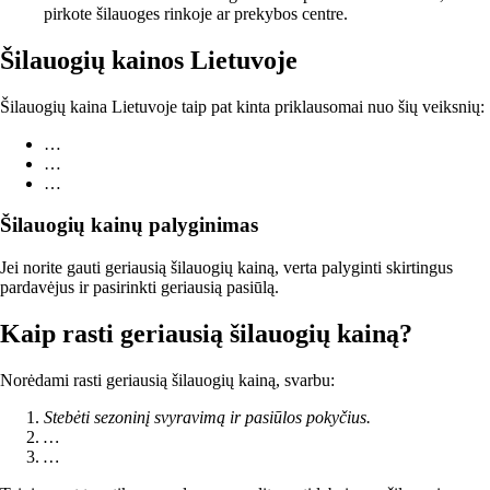
pirkote šilauoges rinkoje ar prekybos centre.
Šilauogių kainos Lietuvoje
Šilauogių kaina Lietuvoje taip pat kinta priklausomai nuo šių veiksnių:
…
…
…
Šilauogių kainų palyginimas
Jei norite gauti geriausią šilauogių kainą, verta palyginti skirtingus
pardavėjus ir pasirinkti geriausią pasiūlą.
Kaip rasti geriausią šilauogių kainą?
Norėdami rasti geriausią šilauogių kainą, svarbu:
Stebėti sezoninį svyravimą ir pasiūlos pokyčius.
…
…