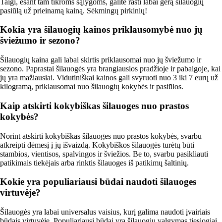
Taigi, esant tam tikroms sąlygoms, galite rasti labai gerą šilauogių
pasiūlą už prieinamą kainą. Sėkmingų pirkinių!
Kokia yra šilauogių kainos priklausomybė nuo jų
šviežumo ir sezono?
Šilauogių kaina gali labai skirtis priklausomai nuo jų šviežumo ir
sezono. Paprastai šilauogės yra brangiausios pradžioje ir pabaigoje, kai
jų yra mažiausiai. Vidutiniškai kainos gali svyruoti nuo 3 iki 7 eurų už
kilogramą, priklausomai nuo šilauogių kokybės ir pasiūlos.
Kaip atskirti kokybiškas šilauoges nuo prastos
kokybės?
Norint atskirti kokybiškas šilauoges nuo prastos kokybės, svarbu
atkreipti dėmesį į jų išvaizdą. Kokybiškos šilauogės turėtų būti
stambios, vientisos, spalvingos ir šviežios. Be to, svarbu pasikliauti
patikimais tiekėjais arba rinktis šilauoges iš patikimų šaltinių.
Kokie yra populiariausi būdai naudoti šilauoges
virtuvėje?
Šilauogės yra labai universalus vaisius, kurį galima naudoti įvairiais
būdais virtuvėje. Populiariausi būdai yra šilauogių valgymas tiesiogiai,