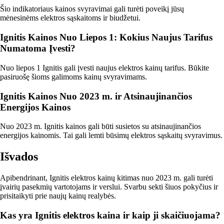
Šio indikatoriaus kainos svyravimai gali turėti poveikį jūsų
mėnesinėms elektros sąskaitoms ir biudžetui.
Ignitis Kainos Nuo Liepos 1: Kokius Naujus Tarifus
Numatoma Įvesti?
Nuo liepos 1 Ignitis gali įvesti naujus elektros kainų tarifus. Būkite
pasiruošę šioms galimoms kainų svyravimams.
Ignitis Kainos Nuo 2023 m. ir Atsinaujinančios
Energijos Kainos
Nuo 2023 m. Ignitis kainos gali būti susietos su atsinaujinančios
energijos kainomis. Tai gali lemti būsimų elektros sąskaitų svyravimus.
Išvados
Apibendrinant, Ignitis elektros kainų kitimas nuo 2023 m. gali turėti
įvairių pasekmių vartotojams ir verslui. Svarbu sekti šiuos pokyčius ir
prisitaikyti prie naujų kainų realybės.
Kas yra Ignitis elektros kaina ir kaip ji skaičiuojama?