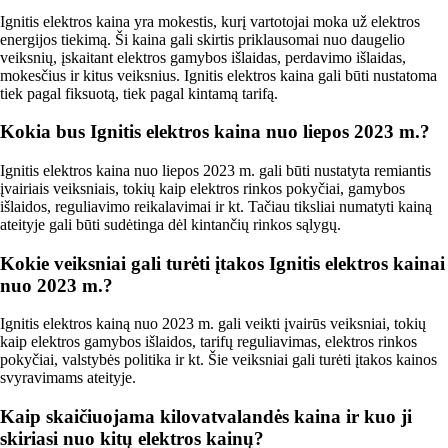
Ignitis elektros kaina yra mokestis, kurį vartotojai moka už elektros
energijos tiekimą. Ši kaina gali skirtis priklausomai nuo daugelio
veiksnių, įskaitant elektros gamybos išlaidas, perdavimo išlaidas,
mokesčius ir kitus veiksnius. Ignitis elektros kaina gali būti nustatoma
tiek pagal fiksuotą, tiek pagal kintamą tarifą.
Kokia bus Ignitis elektros kaina nuo liepos 2023 m.?
Ignitis elektros kaina nuo liepos 2023 m. gali būti nustatyta remiantis
įvairiais veiksniais, tokių kaip elektros rinkos pokyčiai, gamybos
išlaidos, reguliavimo reikalavimai ir kt. Tačiau tiksliai numatyti kainą
ateityje gali būti sudėtinga dėl kintančių rinkos sąlygų.
Kokie veiksniai gali turėti įtakos Ignitis elektros kainai
nuo 2023 m.?
Ignitis elektros kainą nuo 2023 m. gali veikti įvairūs veiksniai, tokių
kaip elektros gamybos išlaidos, tarifų reguliavimas, elektros rinkos
pokyčiai, valstybės politika ir kt. Šie veiksniai gali turėti įtakos kainos
svyravimams ateityje.
Kaip skaičiuojama kilovatvalandės kaina ir kuo ji
skiriasi nuo kitų elektros kainų?