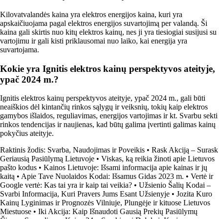
Kilovatvalandės kaina yra elektros energijos kaina, kuri yra
apskaičiuojama pagal elektros energijos suvartojimą per valandą. Ši
kaina gali skirtis nuo kitų elektros kainų, nes ji yra tiesiogiai susijusi su
vartojimu ir gali kisti priklausomai nuo laiko, kai energija yra
suvartojama.
Kokie yra Ignitis elektros kainų perspektyvos ateityje,
ypač 2024 m.?
Ignitis elektros kainų perspektyvos ateityje, ypač 2024 m., gali būti
neaiškios dėl kintančių rinkos sąlygų ir veiksnių, tokių kaip elektros
gamybos išlaidos, reguliavimas, energijos vartojimas ir kt. Svarbu sekti
rinkos tendencijas ir naujienas, kad būtų galima įvertinti galimas kainų
pokyčius ateityje.
Raktinis žodis: Svarba, Naudojimas ir Poveikis
•
Rask Akciją – Surask
Geriausią Pasiūlymą Lietuvoje
•
Viskas, ką reikia žinoti apie Lietuvos
pašto kodus
•
Kainos Lietuvoje: Išsami informacija apie kainas ir jų
kaitą
•
Apie Tave Nuolaidos Kodai: Išsamus Gidas 2023 m.
•
Vertė ir
Google vertė: Kas tai yra ir kaip tai veikia?
•
Užsienio Šalių Kodai –
Svarbi Informacija, Kuri Pravers Jums Esant Užsienyje
•
Jozita Kuro
Kainų Lyginimas ir Prognozės Vilniuje, Plungėje ir kituose Lietuvos
Miestuose
•
Iki Akcija: Kaip Išnaudoti Gausią Prekių Pasiūlymų