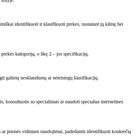
srityje.
kai identifikuoti ir klasifikuoti prekes, nustatant jų kilmę bei
rekės kategoriją, o likę 2 – jos specifikaciją.
ti galimų nesklandumų ar neteisingų klasifikacijų.
 konsultuotis su specialistais ar naudoti specialias internetines
es ar įmonės vidiniam naudojimui, padedantis identifikuoti konkrečią