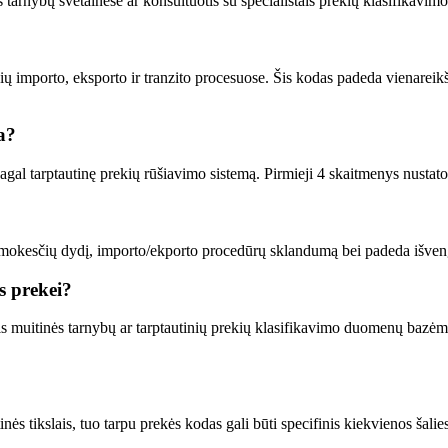
tarnybų svetainėse ar konsultuotis su specialistais prekių klasifikavimo 
importo, eksporto ir tranzito procesuose. Šis kodas padeda vienareikšmiš
a?
gal tarptautinę prekių rūšiavimo sistemą. Pirmieji 4 skaitmenys nustato p
s mokesčių dydį, importo/ekporto procedūrų sklandumą bei padeda išveng
s prekei?
is muitinės tarnybų ar tarptautinių prekių klasifikavimo duomenų bazėmis,
ės tikslais, tuo tarpu prekės kodas gali būti specifinis kiekvienos šali