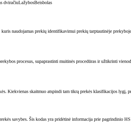
s dviračiu
Lažybos
Beisbolas
uris naudojamas prekių identifikavimui prekių tarptautinėje prekyboje.
ekybos procesus, supaprastinti muitinės procedūras ir užtikrinti vienodą
ės. Kiekvienas skaitmuo atspindi tam tikrą prekės klasifikacijos lygį, p
ekės savybes. Šis kodas yra pridėtinė informacija prie pagrindinio HS 