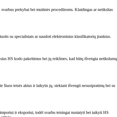
 svarbus prekybai bei muitinės procedūroms. Klaidingas ar netikslias
otis su specialistais ar naudoti elektroninius klasifikatorių įrankius.
jausius HS kodo pakeitimus bei jų reikšmes, kad būtų išvengta netikslumų
uos teisės aktus ir laikytis jų, siekiant išvengti nesusipratimų bei su
portui ir eksportui, todėl svarbu teisingai nustatyti bei taikyti HS