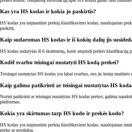
prekes kodus. Naujausią informaciją apie HS kodus galite rasti muitinės 
Kas yra HS kodas ir kokia jo paskirtis?
HS kodas yra tarptautinis prekių klasifikavimo kodas, naudojamas prekių 
paskirtį.
Kaip sudaromas HS kodas ir iš kokių dalių jis susided
HS kodas sudarytas iš 6 skaitmenų, kurie atspindi prekės klasifikaciją pa
Kodėl svarbu teisingai nustatyti HS kodą prekei?
Teisingai nustatytas HS kodas yra labai svarbus, nes jis lemia muitinė
Kaip galima patikrinti ar teisingai nustatytas HS koda
Norint patikrinti ar teisingai nustatytas HS kodas prekei, galima naudot
platformas.
Kokia yra skirtumas tarp HS kodo ir prekės kodo?
HS kodas yra tarptautinis prekių klasifikavimo kodas, naudojamas muitin
prekę ar produktą.