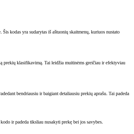
 Šis kodas yra sudarytas iš aštuonių skaitmenų, kuriuos nustato
 prekių klasifikavimą. Tai leidžia muitinėms greičiau ir efektyviau
radedant bendriausiu ir baigiant detaliausiu prekių aprašu. Tai padeda
kodo ir padeda tiksliau nusakyti prekę bei jos savybes.