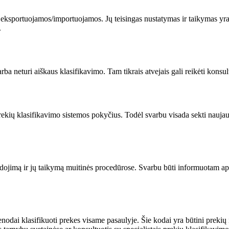
 eksportuojamos/importuojamos. Jų teisingas nustatymas ir taikymas yra
.
a neturi aiškaus klasifikavimo. Tam tikrais atvejais gali reikėti konsultu
s prekių klasifikavimo sistemos pokyčius. Todėl svarbu visada sekti nau
jimą ir jų taikymą muitinės procedūrose. Svarbu būti informuotam apie ši
dai klasifikuoti prekes visame pasaulyje. Šie kodai yra būtini prekių im