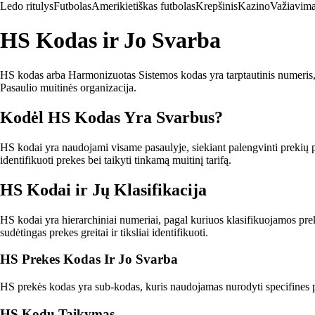
Ledo ritulys
Futbolas
Amerikietiškas futbolas
Krepšinis
Kazino
Važiavima
HS Kodas ir Jo Svarba
HS kodas arba Harmonizuotas Sistemos kodas yra tarptautinis numeris, k
Pasaulio muitinės organizacija.
Kodėl HS Kodas Yra Svarbus?
HS kodai yra naudojami visame pasaulyje, siekiant palengvinti prekių pr
identifikuoti prekes bei taikyti tinkamą muitinį tarifą.
HS Kodai ir Jų Klasifikacija
HS kodai yra hierarchiniai numeriai, pagal kuriuos klasifikuojamos prek
sudėtingas prekes greitai ir tiksliai identifikuoti.
HS Prekes Kodas Ir Jo Svarba
HS prekės kodas yra sub-kodas, kuris naudojamas nurodyti specifines pr
HS Kodų Taikymas