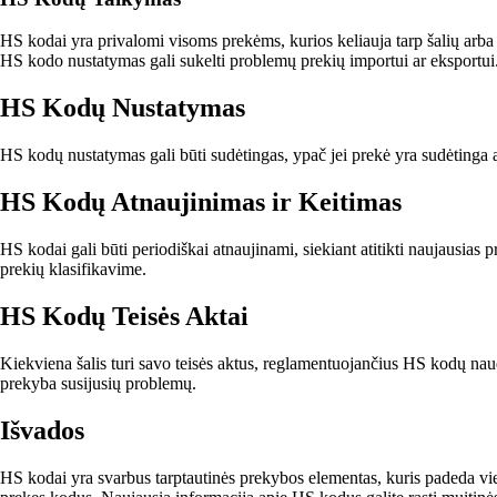
HS kodai yra privalomi visoms prekėms, kurios keliauja tarp šalių arba
HS kodo nustatymas gali sukelti problemų prekių importui ar eksportui
HS Kodų Nustatymas
HS kodų nustatymas gali būti sudėtingas, ypač jei prekė yra sudėtinga arb
HS Kodų Atnaujinimas ir Keitimas
HS kodai gali būti periodiškai atnaujinami, siekiant atitikti naujausia
prekių klasifikavime.
HS Kodų Teisės Aktai
Kiekviena šalis turi savo teisės aktus, reglamentuojančius HS kodų naudo
prekyba susijusių problemų.
Išvados
HS kodai yra svarbus tarptautinės prekybos elementas, kuris padeda vieno