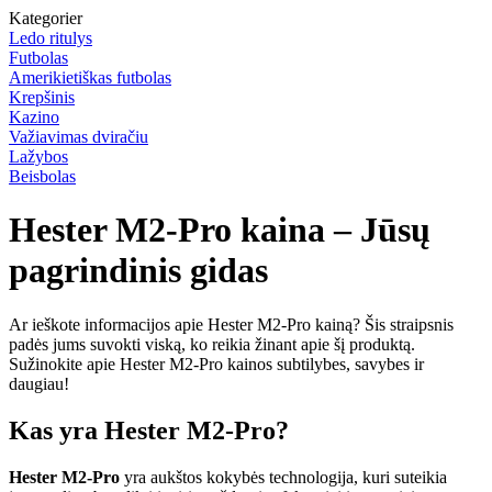
Kategorier
Ledo ritulys
Futbolas
Amerikietiškas futbolas
Krepšinis
Kazino
Važiavimas dviračiu
Lažybos
Beisbolas
Hester M2-Pro kaina – Jūsų
pagrindinis gidas
Ar ieškote informacijos apie Hester M2-Pro kainą? Šis straipsnis
padės jums suvokti viską, ko reikia žinant apie šį produktą.
Sužinokite apie Hester M2-Pro kainos subtilybes, savybes ir
daugiau!
Kas yra Hester M2-Pro?
Hester M2-Pro
yra aukštos kokybės technologija, kuri suteikia