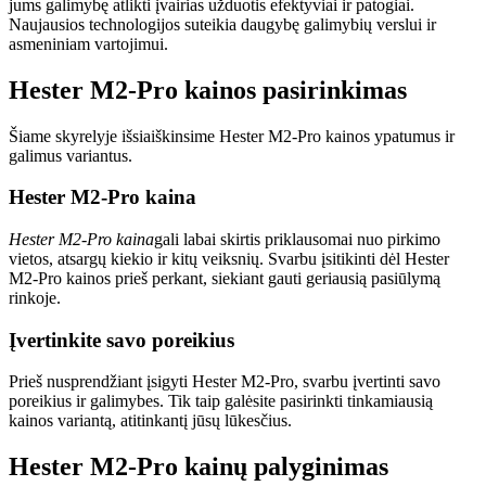
jums galimybę atlikti įvairias užduotis efektyviai ir patogiai.
Naujausios technologijos suteikia daugybę galimybių verslui ir
asmeniniam vartojimui.
Hester M2-Pro kainos pasirinkimas
Šiame skyrelyje išsiaiškinsime Hester M2-Pro kainos ypatumus ir
galimus variantus.
Hester M2-Pro kaina
Hester M2-Pro kaina
gali labai skirtis priklausomai nuo pirkimo
vietos, atsargų kiekio ir kitų veiksnių. Svarbu įsitikinti dėl Hester
M2-Pro kainos prieš perkant, siekiant gauti geriausią pasiūlymą
rinkoje.
Įvertinkite savo poreikius
Prieš nusprendžiant įsigyti Hester M2-Pro, svarbu įvertinti savo
poreikius ir galimybes. Tik taip galėsite pasirinkti tinkamiausią
kainos variantą, atitinkantį jūsų lūkesčius.
Hester M2-Pro kainų palyginimas