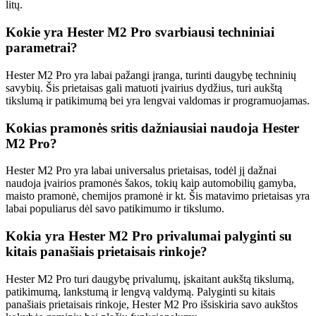
litų.
Kokie yra Hester M2 Pro svarbiausi techniniai
parametrai?
Hester M2 Pro yra labai pažangi įranga, turinti daugybę techninių
savybių. Šis prietaisas gali matuoti įvairius dydžius, turi aukštą
tikslumą ir patikimumą bei yra lengvai valdomas ir programuojamas.
Kokias pramonės sritis dažniausiai naudoja Hester
M2 Pro?
Hester M2 Pro yra labai universalus prietaisas, todėl jį dažnai
naudoja įvairios pramonės šakos, tokių kaip automobilių gamyba,
maisto pramonė, chemijos pramonė ir kt. Šis matavimo prietaisas yra
labai populiarus dėl savo patikimumo ir tikslumo.
Kokia yra Hester M2 Pro privalumai palyginti su
kitais panašiais prietaisais rinkoje?
Hester M2 Pro turi daugybę privalumų, įskaitant aukštą tikslumą,
patikimumą, lankstumą ir lengvą valdymą. Palyginti su kitais
panašiais prietaisais rinkoje, Hester M2 Pro išsiskiria savo aukštos