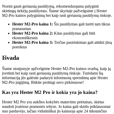
Norint gauti geriausią pasiūlymą, rekomenduojama palyginti
skirtingų tiekėjų pasiūlymus. Šiame skyriuje pažvelgsime į Hester
M2-Pro kainos palyginimą bei kaip rasti geriausią pasiūlymą rinkoje.
Hester M2-Pro kaina 1:
Šis pasiūlymas gali turėti tam tikras
pranasumas
Hester M2-Pro kaina 2:
Kitas pasiūlymas gali būti
ekonomiškesnis
Hester M2-Pro kaina 3:
Trečias pasirinkimas gali atitikti jūsų
poreikius
Išvada
Šiame straipsnyje apžvelgėme Hester M2-Pro kainos svarbą, kaip ją
įvertinti bei kaip rasti geriausią pasiūlymą rinkoje. Turėdami šią
informaciją jūs galėsite padaryti informuotą sprendimą apie Hester
M2-Pro įsigijimą. Būkite protingi savo pirkimuose!
Kas yra Hester M2 Pro ir kokia yra jo kaina?
Hester M2 Pro yra aukštos kokybės matavimo prietaisas, skirtas
naudoti įvairiose pramonės srityse. Jo kaina gali skirtis priklausomai
nuo pardavėjo, tačiau vidutiniškai jis kainuoja apie 24 tūkstančius