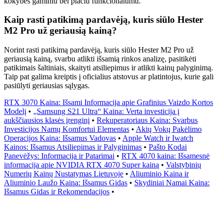
kokybės gaminiu bei plačiu funkcionalumu.
Kaip rasti patikimą pardavėją, kuris siūlo Hester
M2 Pro už geriausią kainą?
Norint rasti patikimą pardavėją, kuris siūlo Hester M2 Pro už
geriausią kainą, svarbu atlikti išsamią rinkos analizę, pasitikėti
patikimais šaltiniais, skaityti atsiliepimus ir atlikti kainų palyginimą.
Taip pat galima kreiptis į oficialius atstovus ar platintojus, kurie gali
pasiūlyti geriausias sąlygas.
RTX 3070 Kaina: Išsami Informacija apie Grafinius Vaizdo Kortos
Modelį
•
„Samsung S21 Ultra“ Kaina: Verta investicija į
aukščiausios klasės įrenginį
•
Rekuperatoriaus Kaina: Svarbus
Investicijos Namų Komfortui Elementas
•
Akių Vokų Pakėlimo
Operacijos Kaina: Išsamus Vadovas
•
Apple Watch ir Iwatch
Kainos: Išsamus Atsiliepimas ir Palyginimas
•
Pašto Kodai
Panevėžys: Informacija ir Patarimai
•
RTX 4070 kaina: Išsamesnė
informacija apie NVIDIA RTX 4070 Super kainą
•
Valstybinių
Numerių Kainų Nustatymas Lietuvoje
•
Aliuminio Kaina ir
Aliuminio Laužo Kaina: Išsamus Gidas
•
Skydiniai Namai Kaina:
Išsamus Gidas ir Rekomendacijos
•