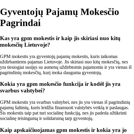
Gyventojų Pajamų Mokesčio
Pagrindai
Kas yra gpm mokestis ir kaip jis skiriasi nuo kitų
mokesčių Lietuvoje?
GPM mokestis yra gyventojų pajamų mokestis, kuris taikomas
uždirbantiems pajamas Lietuvoje. Jis skiriasi nuo kitų mokesčių, nes
yra tiesiogiai susijęs su asmenų uždirbtomis pajamomis ir yra vienas iš
pagrindinių mokesčių, kurį moka dauguma gyventojų.
Kokia yra gpm mokesčio funkcija ir kodėl jis yra
svarbus valstybei?
GPM mokestis yra svarbus valstybei, nes jis yra vienas iš pagrindinių
pajamų šaltinių, kuris leidžia finansuoti valstybės veiklą ir paslaugas.
Šis mokestis taip pat turi socialinę funkciją, nes jis padeda užtikrinti
socialinę teisingumą ir solidarumą tarp gyventojų.
Kaip apskaičiuojamas gpm mokestis ir kokia yra jo