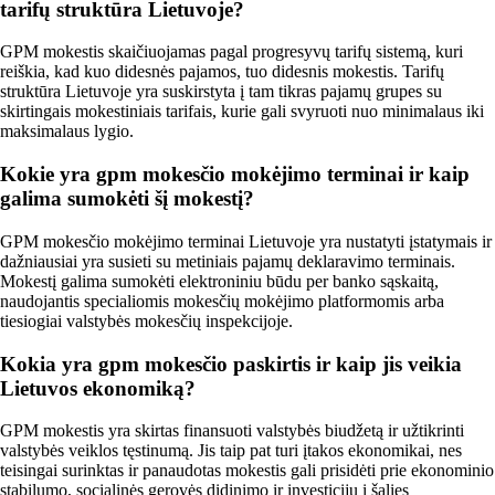
tarifų struktūra Lietuvoje?
GPM mokestis skaičiuojamas pagal progresyvų tarifų sistemą, kuri
reiškia, kad kuo didesnės pajamos, tuo didesnis mokestis. Tarifų
struktūra Lietuvoje yra suskirstyta į tam tikras pajamų grupes su
skirtingais mokestiniais tarifais, kurie gali svyruoti nuo minimalaus iki
maksimalaus lygio.
Kokie yra gpm mokesčio mokėjimo terminai ir kaip
galima sumokėti šį mokestį?
GPM mokesčio mokėjimo terminai Lietuvoje yra nustatyti įstatymais ir
dažniausiai yra susieti su metiniais pajamų deklaravimo terminais.
Mokestį galima sumokėti elektroniniu būdu per banko sąskaitą,
naudojantis specialiomis mokesčių mokėjimo platformomis arba
tiesiogiai valstybės mokesčių inspekcijoje.
Kokia yra gpm mokesčio paskirtis ir kaip jis veikia
Lietuvos ekonomiką?
GPM mokestis yra skirtas finansuoti valstybės biudžetą ir užtikrinti
valstybės veiklos tęstinumą. Jis taip pat turi įtakos ekonomikai, nes
teisingai surinktas ir panaudotas mokestis gali prisidėti prie ekonominio
stabilumo, socialinės gerovės didinimo ir investicijų į šalies