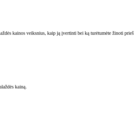
ždės kainos veiksnius, kaip ją įvertinti bei ką turėtumėte žinoti prieš
alaždės kainą.