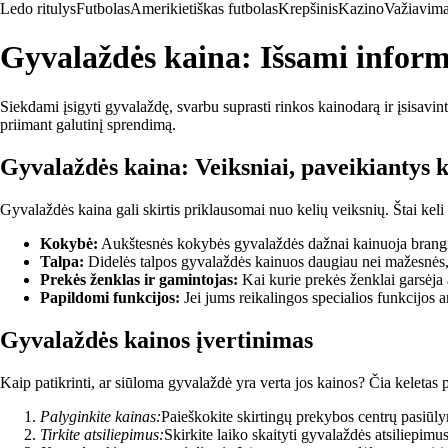
Ledo ritulys
Futbolas
Amerikietiškas futbolas
Krepšinis
Kazino
Važiavima
Gyvalaždės kaina: Išsami inform
Siekdami įsigyti gyvalaždę, svarbu suprasti rinkos kainodarą ir įsisavint
priimant galutinį sprendimą.
Gyvalaždės kaina: Veiksniai, paveikiantys 
Gyvalaždės kaina gali skirtis priklausomai nuo kelių veiksnių. Štai keli s
Kokybė:
Aukštesnės kokybės gyvalaždės dažnai kainuoja brangiau
Talpa:
Didelės talpos gyvalaždės kainuos daugiau nei mažesnės, t
Prekės ženklas ir gamintojas:
Kai kurie prekės ženklai garsėja 
Papildomi funkcijos:
Jei jums reikalingos specialios funkcijos ar 
Gyvalaždės kainos įvertinimas
Kaip patikrinti, ar siūloma gyvalaždė yra verta jos kainos? Čia keletas 
Palyginkite kainas:
Paieškokite skirtingų prekybos centrų pasiūly
Tirkite atsiliepimus:
Skirkite laiko skaityti gyvalaždės atsiliepimus