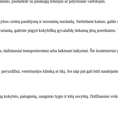
kimo, pasitarkite su paslaugų teikėjais ar patyrusiais vartotojais.
kybos centrų pasiūlymų ir sezoninių nuolaidų. Stebėdami kainas, galite s
ariantą, galėsite įsigyti kokybišką gyvalaždę tinkamą jūsų poreikiams. 
us, dažniausiai transportavimui arba laikinam laikymui. Šie konteineriai
vyzdžiui, veterinarijos kliniką ar ūkį. Jos taip pat gali būti naudojamos
gų kokybės, patogumų, saugumo lygio ir kitų savybių. Didžiausias veiksn