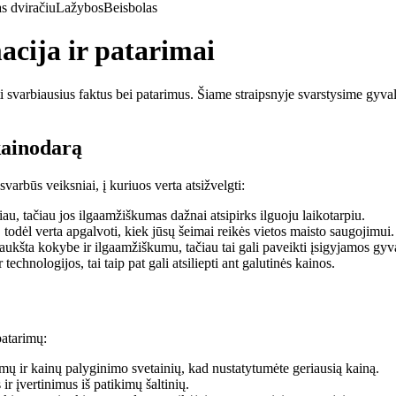
s dviračiu
Lažybos
Beisbolas
acija ir patarimai
i svarbiausius faktus bei patarimus. Šiame straipsnyje svarstysime gyvala
kainodarą
varbūs veiksniai, į kuriuos verta atsižvelgti:
, tačiau jos ilgaamžiškumas dažnai atsipirks ilguoju laikotarpiu.
odėl verta apgalvoti, kiek jūsų šeimai reikės vietos maisto saugojimui.
aukšta kokybe ir ilgaamžiškumu, tačiau tai gali paveikti įsigyjamos gyv
technologijos, tai taip pat gali atsiliepti ant galutinės kainos.
patarimų:
mų ir kainų palyginimo svetainių, kad nustatytumėte geriausią kainą.
 ir įvertinimus iš patikimų šaltinių.