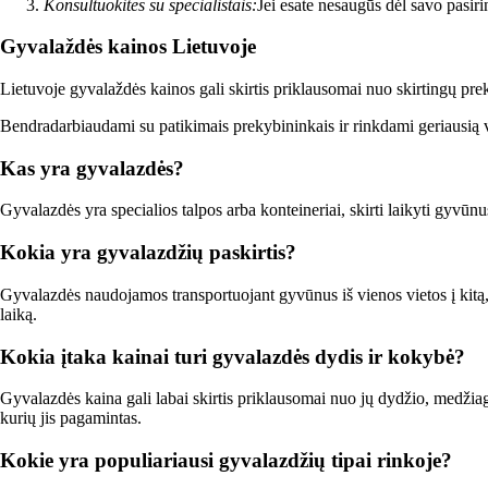
Konsultuokites su specialistais:
Jei esate nesaugūs dėl savo pasirin
Gyvalaždės kainos Lietuvoje
Lietuvoje gyvalaždės kainos gali skirtis priklausomai nuo skirtingų pre
Bendradarbiaudami su patikimais prekybininkais ir rinkdami geriausią v
Kas yra gyvalazdės?
Gyvalazdės yra specialios talpos arba konteineriai, skirti laikyti gyvūn
Kokia yra gyvalazdžių paskirtis?
Gyvalazdės naudojamos transportuojant gyvūnus iš vienos vietos į kitą, pa
laiką.
Kokia įtaka kainai turi gyvalazdės dydis ir kokybė?
Gyvalazdės kaina gali labai skirtis priklausomai nuo jų dydžio, medžia
kurių jis pagamintas.
Kokie yra populiariausi gyvalazdžių tipai rinkoje?