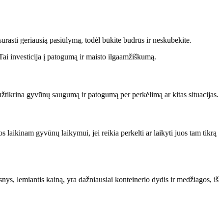
urasti geriausią pasiūlymą, todėl būkite budrūs ir neskubekite.
Tai investicija į patogumą ir maisto ilgaamžiškumą.
 užtikrina gyvūnų saugumą ir patogumą per perkėlimą ar kitas situacijas.
 laikinam gyvūnų laikymui, jei reikia perkelti ar laikyti juos tam tikrą
ys, lemiantis kainą, yra dažniausiai konteinerio dydis ir medžiagos, iš