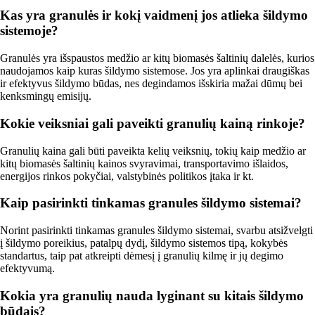
Kas yra granulės ir kokį vaidmenį jos atlieka šildymo
sistemoje?
Granulės yra išspaustos medžio ar kitų biomasės šaltinių dalelės, kurios
naudojamos kaip kuras šildymo sistemose. Jos yra aplinkai draugiškas
ir efektyvus šildymo būdas, nes degindamos išskiria mažai dūmų bei
kenksmingų emisijų.
Kokie veiksniai gali paveikti granulių kainą rinkoje?
Granulių kaina gali būti paveikta kelių veiksnių, tokių kaip medžio ar
kitų biomasės šaltinių kainos svyravimai, transportavimo išlaidos,
energijos rinkos pokyčiai, valstybinės politikos įtaka ir kt.
Kaip pasirinkti tinkamas granules šildymo sistemai?
Norint pasirinkti tinkamas granules šildymo sistemai, svarbu atsižvelgti
į šildymo poreikius, patalpų dydį, šildymo sistemos tipą, kokybės
standartus, taip pat atkreipti dėmesį į granulių kilmę ir jų degimo
efektyvumą.
Kokia yra granulių nauda lyginant su kitais šildymo
būdais?