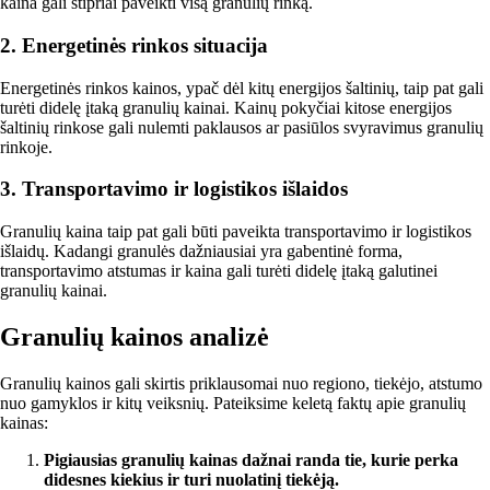
kaina gali stipriai paveikti visą granulių rinką.
2. Energetinės rinkos situacija
Energetinės rinkos kainos, ypač dėl kitų energijos šaltinių, taip pat gali
turėti didelę įtaką granulių kainai. Kainų pokyčiai kitose energijos
šaltinių rinkose gali nulemti paklausos ar pasiūlos svyravimus granulių
rinkoje.
3. Transportavimo ir logistikos išlaidos
Granulių kaina taip pat gali būti paveikta transportavimo ir logistikos
išlaidų. Kadangi granulės dažniausiai yra gabentinė forma,
transportavimo atstumas ir kaina gali turėti didelę įtaką galutinei
granulių kainai.
Granulių kainos analizė
Granulių kainos gali skirtis priklausomai nuo regiono, tiekėjo, atstumo
nuo gamyklos ir kitų veiksnių. Pateiksime keletą faktų apie granulių
kainas:
Pigiausias granulių kainas dažnai randa tie, kurie perka
didesnes kiekius ir turi nuolatinį tiekėją.