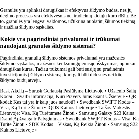
Granulės yra aplinkai draugiškas ir efektyvus šildymo būdas, nes jų
degimo procesas yra efektyvesnis nei tradicinių kietųjų kuro rūšių. Be
to, granulės yra lengvai valdomos, užtikrina nuolatinį šilumos tiekimą
ir mažina šildymo sąskaitas.
Kokie yra pagrindiniai privalumai ir trūkumai
naudojant granules šildymo sistemai?
Pagrindiniai granulių šildymo sistemos privalumai yra mažesnės
šildymo sąskaitos, mažesnės kenksmingų emisijų išskyrimas, aplinkai
draugiškas kuras. Tačiau trūkumai gali būti susiję su pradinėmis
investicijomis į šildymo sistemą, kuri gali būti didesnės nei kitų
šildymo būdų atveju.
Rask Akciją – Surask Geriausią Pasiūlymą Lietuvoje
•
Užsienio Šalių
Kodai – Svarbi Informacija, Kuri Pravers Jums Esant Užsienyje
•
QR
kodai: Kas tai yra ir kaip juos naudoti?
•
Swedbank SWIFT Kodas –
Visa, Ką Turite Žinoti
•
IQOS Kainos Lietuvoje
•
Taršos Mokestis
Lietuvoje: Visa, Ką Turėtumėte Žinoti
•
Samsung Galaxy S23 Kaina:
Išsami Apžvalga ir Palyginimas
•
Swedbank SWIFT Kodas – Visa, Ką
Turite Žinoti
•
SDK Kodas – Viskas, Ką Reikia Žinoti
•
Samsung S22
Kainos Lietuvoje
•