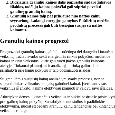
Didžiausia granulių kainos dalis paprastai sudaro žaliavos
išlaidos, todėl jų kainos pokyčiai gali stipriai paveikti
galutinę granulių kainą.
Granulių kainos taip pat priklauso nuo naftos kainų
svyravimų, kadangi energijos gamybos iš išdirbtų medžio
produktų procesas gali būti tiesiogiai susijęs su naftos
kainomis.
Granulių kainos prognozė
Prognozuoti granulių kainas gali būti sudėtinga dėl daugelio kintančių
veiksnių. Tačiau svarbu sekti energetinės rinkos pokyčius, medienos
kainas ir kitus veiksnius, kurie gali turėti įtakos granulių kainoms
ateityje. Tinkamai planuojant ir analizuojant rinką galima laiku
prisitaikyti prie kainų pokyčių ir taip optimizuoti išlaidas.
Su granulėmis susijusių kainų analizė yra svarbi procesas, norint
suprasti rinkos veiksnius bei įtaką galutinei kainai. Įvertinant visus
veiksnius iš anksto, galima efektyviau planuoti ir valdyti savo išlaidas.
Atkreipkite dėmesį į kintančius veiksnius ir būkite pasiruošę prisitaikyti
prie galimų kainų pokyčių. Sustabdykite nuostolius ir padidinkite
efektyvumą, nuolat stebėdami granulių kainų tendencijas bei kintančius
veiksnius rinkoje.