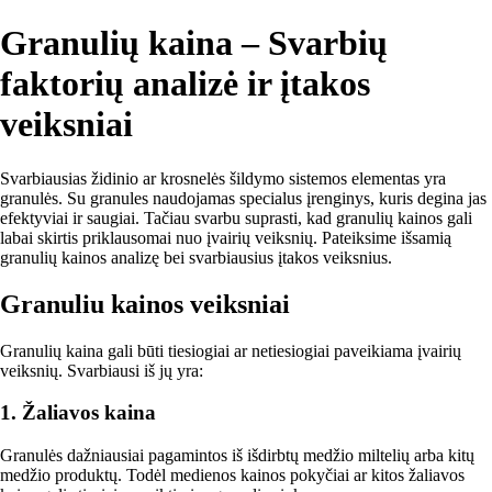
Granulių kaina – Svarbių
faktorių analizė ir įtakos
veiksniai
Svarbiausias židinio ar krosnelės šildymo sistemos elementas yra
granulės. Su granules naudojamas specialus įrenginys, kuris degina jas
efektyviai ir saugiai. Tačiau svarbu suprasti, kad granulių kainos gali
labai skirtis priklausomai nuo įvairių veiksnių. Pateiksime išsamią
granulių kainos analizę bei svarbiausius įtakos veiksnius.
Granuliu kainos veiksniai
Granulių kaina gali būti tiesiogiai ar netiesiogiai paveikiama įvairių
veiksnių. Svarbiausi iš jų yra:
1. Žaliavos kaina
Granulės dažniausiai pagamintos iš išdirbtų medžio miltelių arba kitų
medžio produktų. Todėl medienos kainos pokyčiai ar kitos žaliavos