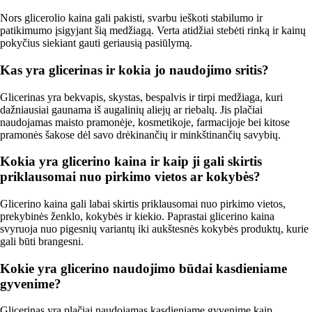
Nors glicerolio kaina gali pakisti, svarbu ieškoti stabilumo ir
patikimumo įsigyjant šią medžiagą. Verta atidžiai stebėti rinką ir kainų
pokyčius siekiant gauti geriausią pasiūlymą.
Kas yra glicerinas ir kokia jo naudojimo sritis?
Glicerinas yra bekvapis, skystas, bespalvis ir tirpi medžiaga, kuri
dažniausiai gaunama iš augalinių aliejų ar riebalų. Jis plačiai
naudojamas maisto pramonėje, kosmetikoje, farmacijoje bei kitose
pramonės šakose dėl savo drėkinančių ir minkštinančių savybių.
Kokia yra glicerino kaina ir kaip ji gali skirtis
priklausomai nuo pirkimo vietos ar kokybės?
Glicerino kaina gali labai skirtis priklausomai nuo pirkimo vietos,
prekybinės ženklo, kokybės ir kiekio. Paprastai glicerino kaina
svyruoja nuo pigesnių variantų iki aukštesnės kokybės produktų, kurie
gali būti brangesni.
Kokie yra glicerino naudojimo būdai kasdieniame
gyvenime?
Glicerinas yra plačiai naudojamas kasdieniame gyvenime kaip