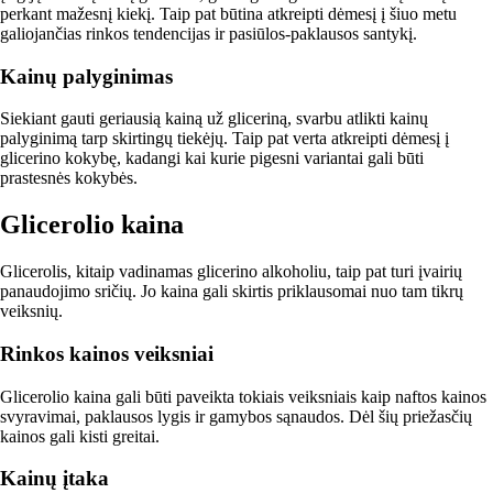
perkant mažesnį kiekį. Taip pat būtina atkreipti dėmesį į šiuo metu
galiojančias rinkos tendencijas ir pasiūlos-paklausos santykį.
Kainų palyginimas
Siekiant gauti geriausią kainą už gliceriną, svarbu atlikti kainų
palyginimą tarp skirtingų tiekėjų. Taip pat verta atkreipti dėmesį į
glicerino kokybę, kadangi kai kurie pigesni variantai gali būti
prastesnės kokybės.
Glicerolio kaina
Glicerolis, kitaip vadinamas glicerino alkoholiu, taip pat turi įvairių
panaudojimo sričių. Jo kaina gali skirtis priklausomai nuo tam tikrų
veiksnių.
Rinkos kainos veiksniai
Glicerolio kaina gali būti paveikta tokiais veiksniais kaip naftos kainos
svyravimai, paklausos lygis ir gamybos sąnaudos. Dėl šių priežasčių
kainos gali kisti greitai.
Kainų įtaka