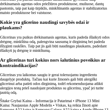
drėkinamasis agentas odos priežiūros produktuose, muiluose, dantų
pastomis, taip pat kaip tirpiklis, minkštinantis agentas ir stabilizatorius
maisto produktuose bei vaistuose.
Kokie yra glicerino naudingi savybės odai ir
plaukams?
Glicerinas yra puikus drėkinamasis agentas, kuris padeda išlaikyti odos
drėgmę, minkština odą, palengvina sausumą ir dirginimą bei padeda
išlyginti raukšles. Taip pat jis gali būti naudingas plaukams, padedant
išlaikyti jų drėgmę ir minkštumą.
Ar glicerinas turi kokius nors šalutinius poveikius ar
kontraindikacijas?
Glicerinas yra laikomas saugiu ir gerai toleruojamu ingredientu
daugelyje produktų. Tačiau kai kurie žmonės gali būti alergiški
glicerinui arba patirti odos dirginimą, todėl rekomenduojama atlikti
alergijos testą prieš naudojant produktus su glicerinu, ypač jei turite
jautrią odą.
Šitake Grybai Kaina – Informacija ir Patarimai
•
iPhone 13 Mini
Kaina: Naujausias Apple Modelis
•
Viskas, ką reikia žinoti apie
Samsung A52 kainą ir Samsung Galaxy A52 kainą
•
Apple iPhone 13