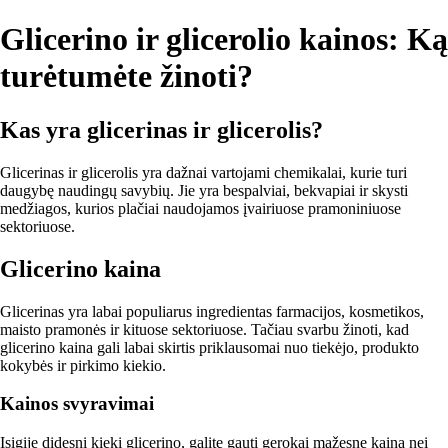
Glicerino ir glicerolio kainos: Ką
turėtumėte žinoti?
Kas yra glicerinas ir glicerolis?
Glicerinas ir glicerolis yra dažnai vartojami chemikalai, kurie turi
daugybę naudingų savybių. Jie yra bespalviai, bekvapiai ir skysti
medžiagos, kurios plačiai naudojamos įvairiuose pramoniniuose
sektoriuose.
Glicerino kaina
Glicerinas yra labai populiarus ingredientas farmacijos, kosmetikos,
maisto pramonės ir kituose sektoriuose. Tačiau svarbu žinoti, kad
glicerino kaina gali labai skirtis priklausomai nuo tiekėjo, produkto
kokybės ir pirkimo kiekio.
Kainos svyravimai
Įsigiję didesnį kiekį glicerino, galite gauti gerokai mažesnę kainą nei