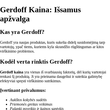
Gerdoff Kaina: Išsamus
apžvalga
Kas yra Gerdoff?
Gerdoff yra naujas produktas, kuris sukelia didelį susidomėjimą tarp
vartotojų, ypač tiems, kuriems kyla skrandžio rūgštingumas ar kitos
virškinimo problemos.
Kodėl verta rinktis Gerdoff?
Gerdoff kaina
yra vienas iš svarbiausių faktorių, dėl kurių vartotojai
renkasi šį produktą. Ji yra prieinama daugeliui ir suteikia galimybę
efektyviai spręsti virškinimo sutrikimus.
Įvertinant privalumus:
Aukštos kokybės sudėtis
Priemonės greitas veikimas
Palanki poveikio ir kainos santykis