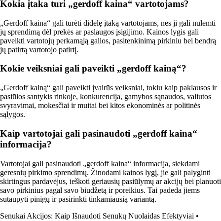
Kokia įtaka turi „gerdoff kaina“ vartotojams?
„Gerdoff kaina“ gali turėti didelę įtaką vartotojams, nes ji gali nulemti
jų sprendimą dėl prekės ar paslaugos įsigijimo. Kainos lygis gali
paveikti vartotojų perkamąją galios, pasitenkinimą pirkiniu bei bendrą
jų patirtą vartotojo patirtį.
Kokie veiksniai gali paveikti „gerdoff kainą“?
„Gerdoff kainą“ gali paveikti įvairūs veiksniai, tokiu kaip paklausos ir
pasiūlos santykis rinkoje, konkurencija, gamybos sąnaudos, valiutos
svyravimai, mokesčiai ir muitai bei kitos ekonominės ar politinės
sąlygos.
Kaip vartotojai gali pasinaudoti „gerdoff kaina“
informacija?
Vartotojai gali pasinaudoti „gerdoff kaina“ informacija, siekdami
geresnių pirkimo sprendimų. Žinodami kainos lygį, jie gali palyginti
skirtingus pardavėjus, ieškoti geriausių pasiūlymų ar akcijų bei planuoti
savo pirkinius pagal savo biudžetą ir poreikius. Tai padeda jiems
sutaupyti pinigų ir pasirinkti tinkamiausią variantą.
Senukai Akcijos: Kaip Išnaudoti Senukų Nuolaidas Efektyviai
•