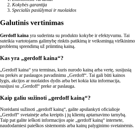
Kokybės garantija
Specialūs pasiūlymai ir nuolaidos
Galutinis vertinimas
Gerdoff kaina
yra suderinta su produkto kokybe ir efektyvumu. Tai
suteikia vartotojams galimybę rinktis patikimą ir veiksmingą virškinimo
problemų sprendimą už priimtiną kainą.
Kas yra „gerdoff kaina“?
„Gerdoff kaina“ yra terminas, kuris nurodo kainą arba vertę, susijusią
su prekės ar paslaugos pavadinimu „Gerdoff“. Tai gali būti kainos
lygis, akcijos ar nuolaidos dydis arba bet kokia kita informacija,
susijusi su „Gerdoff“ preke ar paslauga.
Kaip galiu sužinoti „gerdoff kainą“?
Norėdami sužinoti „gerdoff kainą“, galite apsilankyti oficialioje
„Gerdoff“ svetainėje arba kreiptis į jų klientų aptarnavimo tarnybą.
Taip pat galite ieškoti informacijos apie „gerdoff kainą“ internete,
naudodamiesi paieškos sistemomis arba kainų palyginimo svetainėmis.