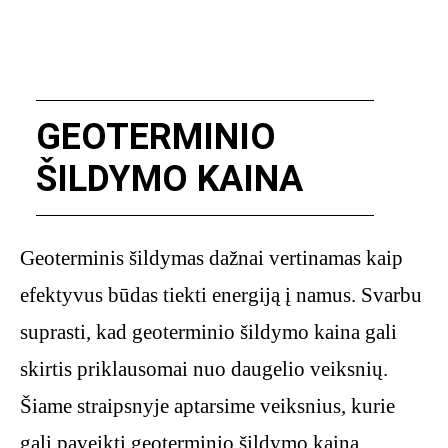
GEOTERMINIO
ŠILDYMO KAINA
Geoterminis šildymas dažnai vertinamas kaip
efektyvus būdas tiekti energiją į namus. Svarbu
suprasti, kad geoterminio šildymo kaina gali
skirtis priklausomai nuo daugelio veiksnių.
Šiame straipsnyje aptarsime veiksnius, kurie
gali paveikti geoterminio šildymo kainą.