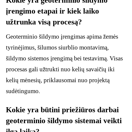
Kokie yra geoterminio šildymo
įrengimo etapai ir kiek laiko
užtrunka visą procesą?
Geoterminio šildymo įrengimas apima žemės
tyrinėjimus, šilumos siurblio montavimą,
šildymo sistemos įrengimą bei testavimą. Visas
procesas gali užtrukti nuo kelių savaičių iki
kelių mėnesių, priklausomai nuo projektą
sudėtingumo.
Kokie yra būtini priežiūros darbai
geoterminio šildymo sistemai veikti
ilgą laiką?