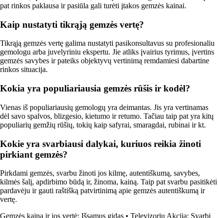
pat rinkos paklausa ir pasiūla gali turėti įtakos gemzės kainai.
Kaip nustatyti tikrąją gemzės vertę?
Tikrąją gemzės vertę galima nustatyti pasikonsultavus su profesionaliu
gemologu arba juvelyriniu ekspertu. Jie atliks įvairius tyrimus, įvertins
gemzės savybes ir pateiks objektyvų vertinimą remdamiesi dabartine
rinkos situacija.
Kokia yra populiariausia gemzės rūšis ir kodėl?
Vienas iš populiariausių gemologų yra deimantas. Jis yra vertinamas
dėl savo spalvos, blizgesio, kietumo ir retumo. Tačiau taip pat yra kitų
populiarių gemžių rūšių, tokių kaip safyrai, smaragdai, rubinai ir kt.
Kokie yra svarbiausi dalykai, kuriuos reikia žinoti
pirkiant gemzės?
Pirkdami gemzės, svarbu žinoti jos kilmę, autentiškumą, savybes,
kilmės šalį, apdirbimo būdą ir, žinoma, kainą. Taip pat svarbu pasitikėti
pardavėju ir gauti raštišką patvirtinimą apie gemzės autentiškumą ir
vertę.
Gemzės kaina ir jos vertė: Išsamus gidas
•
Televizorių Akcija: Svarbi