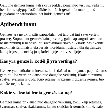
Galutinė gemzės kaina gali skirtis priklausomai nuo visų šių veiksnių
bei rinkos sąlygų. Todėl būkite budrūs ir gerai informuoti prieš
įsigydami ar parduodami bet kokią gemzės rūšį.
Apibendrinant
Gemzės yra ne tik gražūs papuošalai, bet taip pat turi savo vertę ir
prasmę. Suprantant gemzės kainą ir vertę, galite apsaugoti save nuo
nesusipratimų ir nepasiduoti sukčiavimui rinkoje. Visada pasitikėkite
patikimais šaltiniais ir ekspertais, norėdami nustatyti tikrąją gemzės
kainą ir jos potencialą jūsų kolekcijoje ar investicijoje.
Kas yra gemzė ir kodėl ji yra vertinga?
Gemzė yra natūralus mineralas, kuris dažnai naudojamas papuošalams
gaminti. Jos vertė priklauso nuo daugelio veiksnių, įskaitant retumą,
spalvą, švarumą ir dydį. Kuo retesnė, gražesnė ir didesnė gemzė, tuo
aukštesnė jos kaina.
Kokie veiksniai lemia gemzės kainą?
Gemzės kaina priklauso nuo daugelio veiksnių, tokių kaip retumas,
švarumas, spalva, skaidrumas, karatų skaičius ir gemzės kilmė. Taip