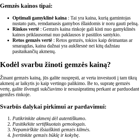
Gemzės kainos tipai:
Optimali gamyklinė kaina
: Tai yra kaina, kurią gamintojas
nustato pats, remdamasis gamybos išlaidomis ir noru gauti pelną.
Rinkos vertė
: Gemzės kaina rinkoje gali kisti nuo gamyklinės
kainos priklausomai nuo paklausos ir pasiūlos santykio.
Retos gemzės vertė
: Retos gemzės, tokios kaip deimantas ar
smaragdas, kaina dažnai yra aukštesnė nei kitų dažniau
pasitaikančių akmenų.
Kodėl svarbu žinoti gemzės kainą?
Žinant gemzės kainą, jūs galite nuspręsti, ar verta investuoti į tam tikrą
akmenį ar laikytis jo kaip vertingo palikimo. Be to, supratę gemzės
vertę, galite išvengti sukčiavimo ir nesusipratimų perkant ar parduodant
gemžes rinkoje.
Svarbūs dalykai pirkimui ar pardavimui:
Patikrinkite akmenį dėl autentiškumo
.
Pasitikėkite sertifikuotais gemologais
.
Nepamirškite išsiaiškinti gemzės kilmės
.
Įvertinkite gemzės būklę ir kokybę
.