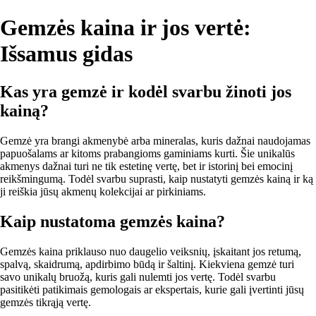
Gemzės kaina ir jos vertė:
Išsamus gidas
Kas yra gemzė ir kodėl svarbu žinoti jos
kainą?
Gemzė yra brangi akmenybė arba mineralas, kuris dažnai naudojamas
papuošalams ar kitoms prabangioms gaminiams kurti. Šie unikalūs
akmenys dažnai turi ne tik estetinę vertę, bet ir istorinį bei emocinį
reikšmingumą. Todėl svarbu suprasti, kaip nustatyti gemzės kainą ir ką
ji reiškia jūsų akmenų kolekcijai ar pirkiniams.
Kaip nustatoma gemzės kaina?
Gemzės kaina priklauso nuo daugelio veiksnių, įskaitant jos retumą,
spalvą, skaidrumą, apdirbimo būdą ir šaltinį. Kiekviena gemzė turi
savo unikalų bruožą, kuris gali nulemti jos vertę. Todėl svarbu
pasitikėti patikimais gemologais ar ekspertais, kurie gali įvertinti jūsų
gemzės tikrąją vertę.