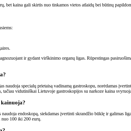
rų, bet kaina gali skirtis nuo tinkamos vietos atlaidų bei būtinų papildo
usiems:
aires.
iagnozuojant ir gydant virškinimo organų ligas. Rūpestingas pasiruošim
na?
s naudoja specialų prietaisą vadinamą gastroskopu, norėdamas įvertinti
s, tačiau vidutiniškai Lietuvoje gastroskopijos su narkoze kaina svyruoj
i kainuoja?
naudoja endoskopą, siekdamas įvertinti skrandžio būklę ir galimas liga
i nuo 100 iki 200 eurų.
ja?