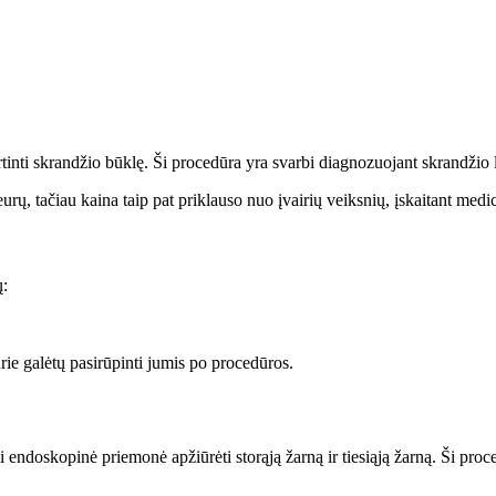
tinti skrandžio būklę. Ši procedūra yra svarbi diagnozuojant skrandžio li
rų, tačiau kaina taip pat priklauso nuo įvairių veiksnių, įskaitant medi
ų:
rie galėtų pasirūpinti jumis po procedūros.
endoskopinė priemonė apžiūrėti storąją žarną ir tiesiąją žarną. Ši proce