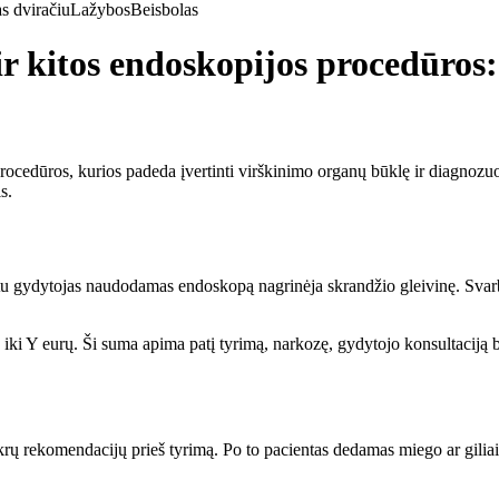
s dviračiu
Lažybos
Beisbolas
r kitos endoskopijos procedūros:
rocedūros, kurios padeda įvertinti virškinimo organų būklę ir diagnozuot
s.
tu gydytojas naudodamas endoskopą nagrinėja skrandžio gleivinę. Svarbu
iki Y eurų. Ši suma apima patį tyrimą, narkozę, gydytojo konsultaciją be
ikrų rekomendacijų prieš tyrimą. Po to pacientas dedamas miego ar gilia