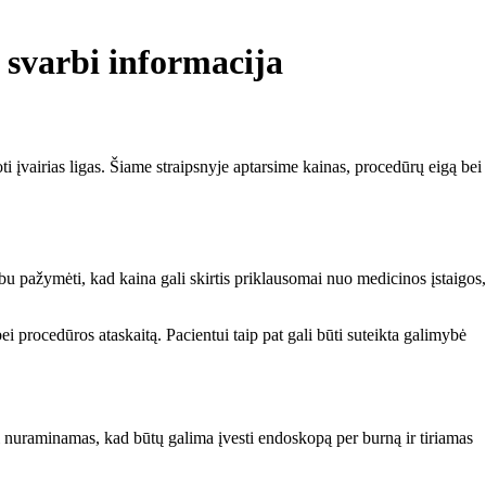
 svarbi informacija
i įvairias ligas. Šiame straipsnyje aptarsime kainas, procedūrų eigą bei
 pažymėti, kad kaina gali skirtis priklausomai nuo medicinos įstaigos,
i procedūros ataskaitą. Pacientui taip pat gali būti suteikta galimybė
i nuraminamas, kad būtų galima įvesti endoskopą per burną ir tiriamas