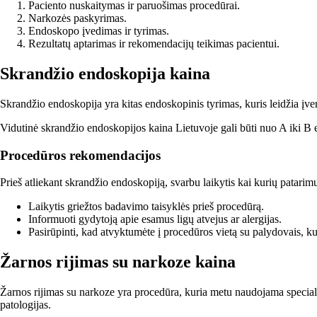
Paciento nuskaitymas ir paruošimas procedūrai.
Narkozės paskyrimas.
Endoskopo įvedimas ir tyrimas.
Rezultatų aptarimas ir rekomendacijų teikimas pacientui.
Skrandžio endoskopija kaina
Skrandžio endoskopija yra kitas endoskopinis tyrimas, kuris leidžia įver
Vidutinė skrandžio endoskopijos kaina Lietuvoje gali būti nuo A iki B eu
Procedūros rekomendacijos
Prieš atliekant skrandžio endoskopiją, svarbu laikytis kai kurių patarim
Laikytis griežtos badavimo taisyklės prieš procedūrą.
Informuoti gydytoją apie esamus ligų atvejus ar alergijas.
Pasirūpinti, kad atvyktumėte į procedūros vietą su palydovais, ku
Žarnos rijimas su narkoze kaina
Žarnos rijimas su narkoze yra procedūra, kuria metu naudojama speciali 
patologijas.