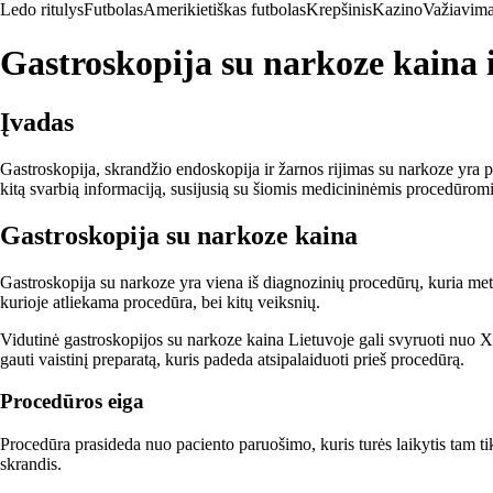
Ledo ritulys
Futbolas
Amerikietiškas futbolas
Krepšinis
Kazino
Važiavima
Gastroskopija su narkoze kaina i
Įvadas
Gastroskopija, skrandžio endoskopija ir žarnos rijimas su narkoze yra p
kitą svarbią informaciją, susijusią su šiomis medicininėmis procedūromi
Gastroskopija su narkoze kaina
Gastroskopija su narkoze yra viena iš diagnozinių procedūrų, kuria me
kurioje atliekama procedūra, bei kitų veiksnių.
Vidutinė gastroskopijos su narkoze kaina Lietuvoje gali svyruoti nuo X 
gauti vaistinį preparatą, kuris padeda atsipalaiduoti prieš procedūrą.
Procedūros eiga
Procedūra prasideda nuo paciento paruošimo, kuris turės laikytis tam t
skrandis.