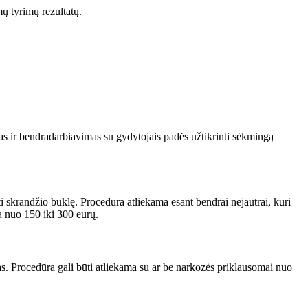
mų tyrimų rezultatų.
as ir bendradarbiavimas su gydytojais padės užtikrinti sėkmingą
 skrandžio būklę. Procedūra atliekama esant bendrai nejautrai, kuri
a nuo 150 iki 300 eurų.
s. Procedūra gali būti atliekama su ar be narkozės priklausomai nuo