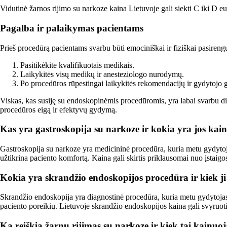
Vidutinė žarnos rijimo su narkoze kaina Lietuvoje gali siekti C iki D eu
Pagalba ir palaikymas pacientams
Prieš procedūrą pacientams svarbu būti emociniškai ir fiziškai pasireng
Pasitikėkite kvalifikuotais medikais.
Laikykitės visų medikų ir anesteziologo nurodymų.
Po procedūros rūpestingai laikykitės rekomendacijų ir gydytojo g
Viskas, kas susiję su endoskopinėmis procedūromis, yra labai svarbu d
procedūros eigą ir efektyvų gydymą.
Kas yra gastroskopija su narkoze ir kokia yra jos kai
Gastroskopija su narkoze yra medicininė procedūra, kuria metu gydytoja
užtikrina paciento komfortą. Kaina gali skirtis priklausomai nuo įstaigo
Kokia yra skrandžio endoskopijos procedūra ir kiek j
Skrandžio endoskopija yra diagnostinė procedūra, kuria metu gydytojas 
paciento poreikių. Lietuvoje skrandžio endoskopijos kaina gali svyruot
Ką reiškia žarnų rijimas su narkoze ir kiek tai kainuo