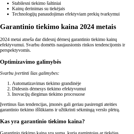
Stabilesni tiekimo šaltiniai
Kainų derinimas su tiekėjais
Technologijų panaudojimas efektyviam prekių tvarkymui
Garantinio tiekimo kaina 2024 metais
2024 metai atneša dar didesnį dėmesį garantinio tiekimo kainų
efektyvumui. Svarbu domėtis naujausiomis rinkos tendencijomis ir
perspektyvomis.
Optimizavimo galimybės
Svarbu įvertinti šias galimybes:
Automatizavimas tiekimo grandinėje
Didesnis dėmesys tiekimo efektyvumui
Inovacijų diegimas tiekimo procesuose
Įvertinus šias tendencijas, įmonės gali geriau pasirengti ateities
garantinio tiekimo iššūkiams ir užtikrinti sėkmingą verslo plėtrą.
Kas yra garantinio tiekimo kaina?
Garantinio tiekimo kaina yra suma, kurią gamintojas ar tiekėjas