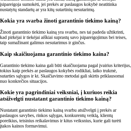
įsipareigoja sumokėti, jei prekės ar paslaugos kokybė neatitinka
nustatytų standartų ar yra kitų sutartinių nesutarimų.
Kokia yra svarba žinoti garantinio tiekimo kainą?
Žinoti garantinio tiekimo kainą yra svarbu, nes tai padeda užtikrinti,
kad pirkėjai ir tiekėjai aiškiai suprastų savo įsipareigojimus bei teises,
taip sumažinant galimus nesutarimus ir ginčus.
Kaip skaičiuojama garantinio tiekimo kaina?
Garantinio tiekimo kaina gali būti skaičiuojama pagal įvairius kriterijus,
tokius kaip prekės ar paslaugos kokybės rodikliai, laiko trukmė,
sutarties sąlygos ir kt. Skaičiavimo metodai gali skirtis priklausomai
nuo konkrečios situacijos.
Kokie yra pagrindiniai veiksniai, į kuriuos reikia
atsižvelgti nustatant garantinio tiekimo kainą?
Nustatant garantinio tiekimo kainą svarbu atsižvelgti į prekės ar
paslaugos savybes, rinkos sąlygas, konkurentų veiklą, klientų
poreikius, teisinius reikalavimus ir kitus veiksnius, kurie gali turėti
įtakos kainos formavimui.