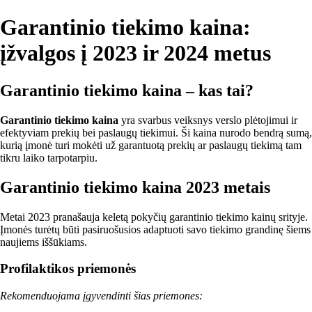
Garantinio tiekimo kaina:
įžvalgos į 2023 ir 2024 metus
Garantinio tiekimo kaina – kas tai?
Garantinio tiekimo kaina
yra svarbus veiksnys verslo plėtojimui ir
efektyviam prekių bei paslaugų tiekimui. Ši kaina nurodo bendrą sumą,
kurią įmonė turi mokėti už garantuotą prekių ar paslaugų tiekimą tam
tikru laiko tarpotarpiu.
Garantinio tiekimo kaina 2023 metais
Metai 2023 pranašauja keletą pokyčių garantinio tiekimo kainų srityje.
Įmonės turėtų būti pasiruošusios adaptuoti savo tiekimo grandinę šiems
naujiems iššūkiams.
Profilaktikos priemonės
Rekomenduojama įgyvendinti šias priemones: