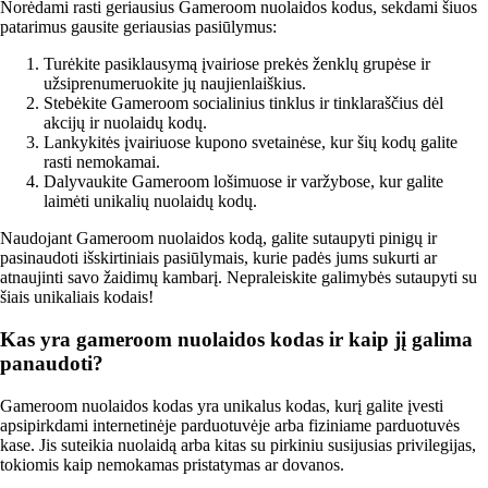
Norėdami rasti geriausius Gameroom nuolaidos kodus, sekdami šiuos
patarimus gausite geriausias pasiūlymus:
Turėkite pasiklausymą įvairiose prekės ženklų grupėse ir
užsiprenumeruokite jų naujienlaiškius.
Stebėkite Gameroom socialinius tinklus ir tinklaraščius dėl
akcijų ir nuolaidų kodų.
Lankykitės įvairiuose kupono svetainėse, kur šių kodų galite
rasti nemokamai.
Dalyvaukite Gameroom lošimuose ir varžybose, kur galite
laimėti unikalių nuolaidų kodų.
Naudojant Gameroom nuolaidos kodą, galite sutaupyti pinigų ir
pasinaudoti išskirtiniais pasiūlymais, kurie padės jums sukurti ar
atnaujinti savo žaidimų kambarį. Nepraleiskite galimybės sutaupyti su
šiais unikaliais kodais!
Kas yra gameroom nuolaidos kodas ir kaip jį galima
panaudoti?
Gameroom nuolaidos kodas yra unikalus kodas, kurį galite įvesti
apsipirkdami internetinėje parduotuvėje arba fiziniame parduotuvės
kase. Jis suteikia nuolaidą arba kitas su pirkiniu susijusias privilegijas,
tokiomis kaip nemokamas pristatymas ar dovanos.