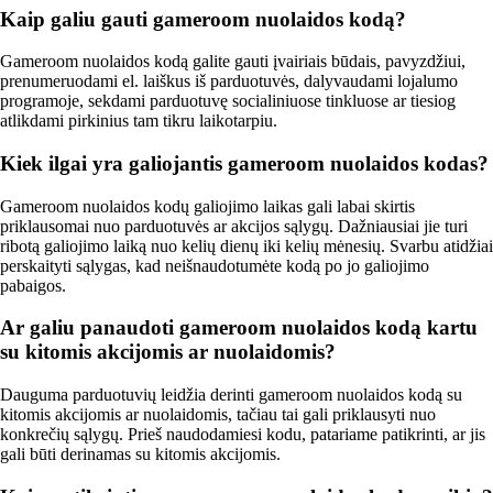
Kaip galiu gauti gameroom nuolaidos kodą?
Gameroom nuolaidos kodą galite gauti įvairiais būdais, pavyzdžiui,
prenumeruodami el. laiškus iš parduotuvės, dalyvaudami lojalumo
programoje, sekdami parduotuvę socialiniuose tinkluose ar tiesiog
atlikdami pirkinius tam tikru laikotarpiu.
Kiek ilgai yra galiojantis gameroom nuolaidos kodas?
Gameroom nuolaidos kodų galiojimo laikas gali labai skirtis
priklausomai nuo parduotuvės ar akcijos sąlygų. Dažniausiai jie turi
ribotą galiojimo laiką nuo kelių dienų iki kelių mėnesių. Svarbu atidžiai
perskaityti sąlygas, kad neišnaudotumėte kodą po jo galiojimo
pabaigos.
Ar galiu panaudoti gameroom nuolaidos kodą kartu
su kitomis akcijomis ar nuolaidomis?
Dauguma parduotuvių leidžia derinti gameroom nuolaidos kodą su
kitomis akcijomis ar nuolaidomis, tačiau tai gali priklausyti nuo
konkrečių sąlygų. Prieš naudodamiesi kodu, patariame patikrinti, ar jis
gali būti derinamas su kitomis akcijomis.