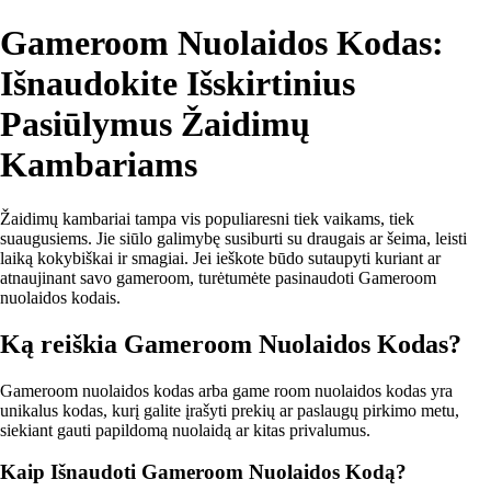
Gameroom Nuolaidos Kodas:
Išnaudokite Išskirtinius
Pasiūlymus Žaidimų
Kambariams
Žaidimų kambariai tampa vis populiaresni tiek vaikams, tiek
suaugusiems. Jie siūlo galimybę susiburti su draugais ar šeima, leisti
laiką kokybiškai ir smagiai. Jei ieškote būdo sutaupyti kuriant ar
atnaujinant savo gameroom, turėtumėte pasinaudoti Gameroom
nuolaidos kodais.
Ką reiškia Gameroom Nuolaidos Kodas?
Gameroom nuolaidos kodas arba game room nuolaidos kodas yra
unikalus kodas, kurį galite įrašyti prekių ar paslaugų pirkimo metu,
siekiant gauti papildomą nuolaidą ar kitas privalumus.
Kaip Išnaudoti Gameroom Nuolaidos Kodą?