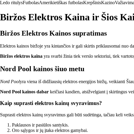
Ledo ritulys
Futbolas
Amerikietiškas futbolas
Krepšinis
Kazino
Važiavima
Biržos Elektros Kaina ir Šios Ka
Biržos Elektros Kainos supratimas
Elektros kainos biržoje yra kintančios ir gali skirtis priklausomai nuo dau
Biržos elektros kaina
yra svarbi žinia tiek verslo sektoriui, tiek varto
Nord Pool kainos šiuo metu
Nord Pool
yra viena iš didžiausių elektros energijos biržų, veikianti Šiau
Nord Pool kainos dabar
keičiasi kasdien, atsižvelgiant į skirtingus ve
Kaip suprasti elektros kainų svyravimus?
Suprasti elektros kainų svyravimus gali būti sudėtinga, tačiau keli veiksn
Paklausos ir pasiūlos santykis.
Oro sąlygos ir jų įtaka elektros gamybai.