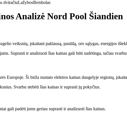
s dviračiu
Lažybos
Beisbolas
inos Analizė Nord Pool Šiandien
gelio veiksnių, įskaitant paklausą, pasiūlą, oro sąlygas, energijos ištekli
tojams. Suprasti ir analizuoti šias kainas gali būti sudėtinga, tačiau svar
rės Europoje. Ši birža nustato elektros kainas daugelyje regionų, įskaitant
iksnius. Svarbu stebėti šias kainas ir suprasti jų pokyčius.
iai gali padėti jums geriau suprasti ir analizuoti šias kainas.