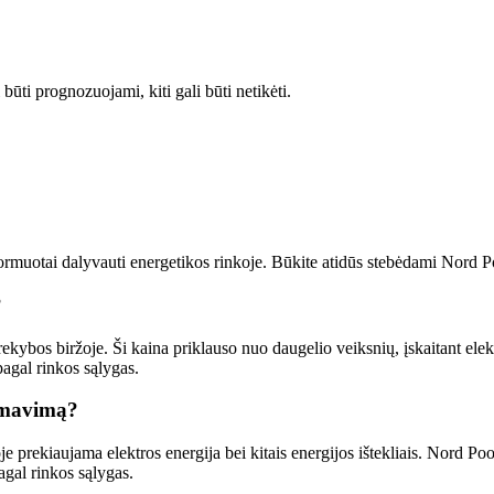
 būti prognozuojami, kiti gali būti netikėti.
formuotai dalyvauti energetikos rinkoje. Būkite atidūs stebėdami Nord Poo
?
ekybos biržoje. Ši kaina priklauso nuo daugelio veiksnių, įskaitant elekt
pagal rinkos sąlygas.
ormavimą?
prekiaujama elektros energija bei kitais energijos ištekliais. Nord Pool ve
pagal rinkos sąlygas.