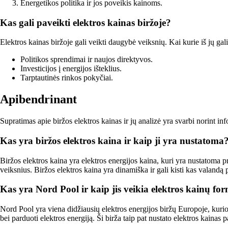
Energetikos politika ir jos poveikis kainoms.
Kas gali paveikti elektros kainas biržoje?
Elektros kainas biržoje gali veikti daugybė veiksnių. Kai kurie iš jų gali
Politikos sprendimai ir naujos direktyvos.
Investicijos į energijos išteklius.
Tarptautinės rinkos pokyčiai.
Apibendrinant
Supratimas apie biržos elektros kainas ir jų analizė yra svarbi norint in
Kas yra biržos elektros kaina ir kaip ji yra nustatoma
Biržos elektros kaina yra elektros energijos kaina, kuri yra nustatoma pr
veiksnius. Biržos elektros kaina yra dinamiška ir gali kisti kas valandą 
Kas yra Nord Pool ir kaip jis veikia elektros kainų f
Nord Pool yra viena didžiausių elektros energijos biržų Europoje, kurioje 
bei parduoti elektros energiją. Ši birža taip pat nustato elektros kainas 