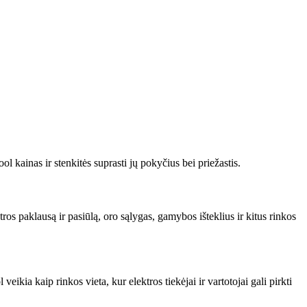
l kainas ir stenkitės suprasti jų pokyčius bei priežastis.
ros paklausą ir pasiūlą, oro sąlygas, gamybos išteklius ir kitus rinkos
ikia kaip rinkos vieta, kur elektros tiekėjai ir vartotojai gali pirkti