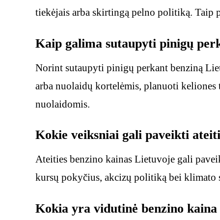
tiekėjais arba skirtingą pelno politiką. Taip 
Kaip galima sutaupyti pinigų per
Norint sutaupyti pinigų perkant benziną Lie
arba nuolaidų kortelėmis, planuoti keliones 
nuolaidomis.
Kokie veiksniai gali paveikti atei
Ateities benzino kainas Lietuvoje gali pavei
kursų pokyčius, akcizų politiką bei klimato s
Kokia yra vidutinė benzino kaina 