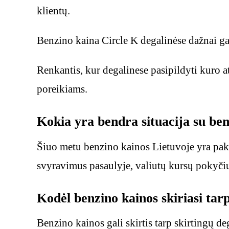
klientų.
Benzino kaina Circle K degalinėse dažnai gali 
Renkantis, kur degalinese pasipildyti kuro a
poreikiams.
Kokia yra bendra situacija su be
Šiuo metu benzino kainos Lietuvoje yra pakan
svyravimus pasaulyje, valiutų kursų pokyčius
Kodėl benzino kainos skiriasi tarp
Benzino kainos gali skirtis tarp skirtingų deg