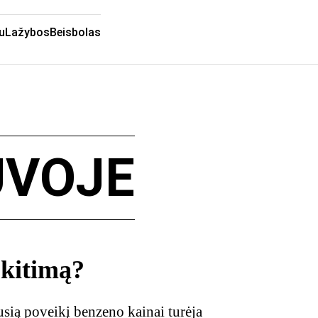
u
Lažybos
Beisbolas
UVOJE
 kitimą?
usią poveikį benzeno kainai turėja