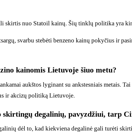
skirtis nuo Statoil kainų. Šių tinklų politika yra kint
tsargų, svarbu stebėti benzeno kainų pokyčius ir pasi
nzino kainomis Lietuvoje šiuo metu?
kamai aukštos lyginant su ankstesniais metais. Tai y
 ir akcizų politiką Lietuvoje.
 skirtingų degalinių, pavyzdžiui, tarp Ci
alinių dėl to, kad kiekviena degalinė gali turėti skirt