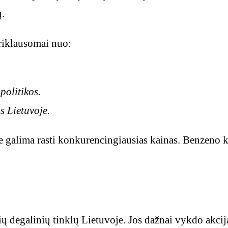
ų.
priklausomai nuo:
politikos.
s Lietuvoje.
e galima rasti konkurencingiausias kainas. Benzeno ka
sių degalinių tinklų Lietuvoje. Jos dažnai vykdo akcij