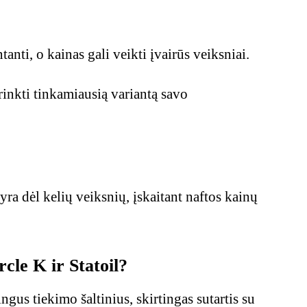
anti, o kainas gali veikti įvairūs veiksniai.
rinkti tinkamiausią variantą savo
ra dėl kelių veiksnių, įskaitant naftos kainų
rcle K ir Statoil?
ingus tiekimo šaltinius, skirtingas sutartis su