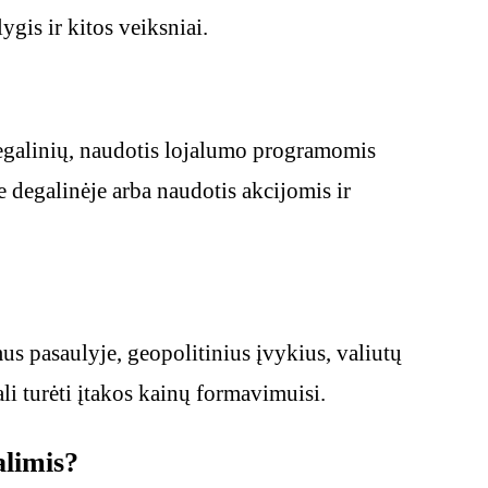
ygis ir kitos veiksniai.
degalinių, naudotis lojalumo programomis
e degalinėje arba naudotis akcijomis ir
us pasaulyje, geopolitinius įvykius, valiutų
ali turėti įtakos kainų formavimuisi.
alimis?