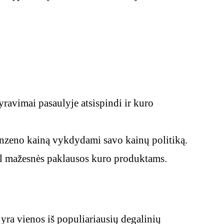
yravimai pasaulyje atsispindi ir kuro
 benzeno kainą vykdydami savo kainų politiką.
dėl mažesnės paklausos kuro produktams.
 yra vienos iš populiariausių degalinių