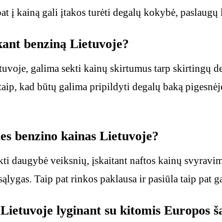
pat į kainą gali įtakos turėti degalų kokybė, paslaugų l
kant benziną Lietuvoje?
tuvoje, galima sekti kainų skirtumus tarp skirtingų 
taip, kad būtų galima pripildyti degalų baką pigesnėj
ties benzino kainas Lietuvoje?
kti daugybė veiksnių, įskaitant naftos kainų svyravim
ąlygas. Taip pat rinkos paklausa ir pasiūla taip pat g
Lietuvoje lyginant su kitomis Europos š