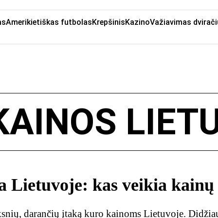
as
Amerikietiškas futbolas
Krepšinis
Kazino
Važiavimas dvirači
KAINOS LIET
a Lietuvoje: kas veikia kainų
ksnių, darančių įtaką kuro kainoms Lietuvoje. Didžia