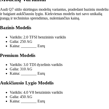
Audi Q7 siūlo skirtingus modelių variantus, pradedant baziniu modeliu
ir baigiant aukščiausiu lygiu. Kiekvienas modelis turi savo unikalią
įrangą ir techninius sprendimus, nulemiančius kainą.
Bazinis Modelis
Variklis: 2.0 TFSI benzininis variklis
Galia: 250 AG
Kaina: ________ Eurų
Premium Modelis
Variklis: 3.0 TDI dyzelinis variklis
Galia: 310 AG
Kaina: ________ Eurų
Aukščiausio Lygio Modelis
Variklis: 4.0 V8 benzininis variklis
Galia: 450 AG
Kaina: ________ Eurų