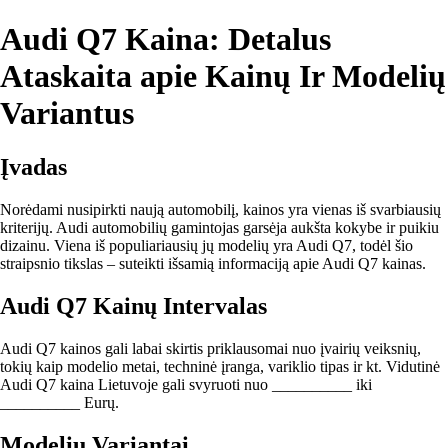
Audi Q7 Kaina: Detalus
Ataskaita apie Kainų Ir Modelių
Variantus
Įvadas
Norėdami nusipirkti naują automobilį, kainos yra vienas iš svarbiausių
kriterijų. Audi automobilių gamintojas garsėja aukšta kokybe ir puikiu
dizainu. Viena iš populiariausių jų modelių yra Audi Q7, todėl šio
straipsnio tikslas – suteikti išsamią informaciją apie Audi Q7 kainas.
Audi Q7 Kainų Intervalas
Audi Q7 kainos gali labai skirtis priklausomai nuo įvairių veiksnių,
tokių kaip modelio metai, techninė įranga, variklio tipas ir kt. Vidutinė
Audi Q7 kaina Lietuvoje gali svyruoti nuo __________ iki
__________ Eurų.
Modelių Variantai