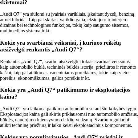
skirtumai?
„Audi Q7“ yra siūlomi su įvairiais varikliais, įskaitant dyzelį, benziną
ar net hibridą. Taip pat skiriasi variklio galia, eksterjero ir interjero
dizainas bei technologinės funkcijos, tokių kaip saugumo sistemos,
multimedijos sistema ir kt.
Kokie yra svarbiausi veiksniai, į kuriuos reikėtų
atsižvelgti renkantis „Audi Q7“?
Renkantis „Audi Q7“, svarbu atsižvelgti į tokias svarbias veiksnius
kaip automobilio būklė, techninės būklės istorija, priežiūros ir remonto
kaštai, taip pat atitikimas asmeniniams poreikiams, tokie kaip vietos
poreikis, ekonomiškumas, galios poreikis ir kt.
Kokia yra „Audi Q7“ patikimumo ir eksploatacijos
kaina?
„Audi Q7“ yra laikoma patikimu automobiliu su aukštu kokybės lygiu.
Eksploatacijos kaina gali skirtis priklausomai nuo automobilio amžiaus,
būklės, naudojimo intensyvumo ir kitų veiksnių. Svarbu reguliariai
atlikti techninę priežiūrą ir laiku keisti eksploatacinius komponentus.
Kokios yra populiariausios „Audi Q7“ priedai ir