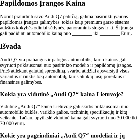
Papildomos Įrangos Kaina
Norint praturtinti savo Audi Q7 patirčią, galima pasirinkti įvairias
papildomas įrangos galimybes, tokias kaip premium garso sistema,
aukštos kokybės odiniai sėdynės, panoraminis stogas ir kt. Ši įranga
gali padidinti automobilio kainą nuo ________ iki ________ Eurų.
Išvada
Audi Q7 yra prabangus ir patogus automobilis, kurio kainos gali
svyruoti priklausomai nuo pasirinkto modelio ir papildomų įrangos.
Prieš atliekant galutinį sprendimą, svarbu atidžiai apsvarstyti visus
variantus ir rinktis tokį automobilį, kuris atitiktų jūsų poreikius ir
finansines galimybes.
Kokia yra vidutinė „Audi Q7“ kaina Lietuvoje?
Vidutinė „Audi Q7“ kaina Lietuvoje gali skirtis priklausomai nuo
automobilio būklės, variklio galios, techninių specifikacijų ir kitų
veiksnių. Tačiau, apytikslė vidutinė kaina gali svyruoti nuo 30 000 iki
70 000 eurų.
Kokie yra pagrindiniai „Audi Q7“ modeliai ir jų