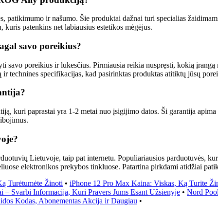
atikimumo ir našumo. Šie produktai dažnai turi specialias žaidimams p
kuris patenkins net labiausius estetikos mėgėjus.
gal savo poreikius?
vo poreikius ir lūkesčius. Pirmiausia reikia nuspręsti, kokią įrangą nor
 ir technines specifikacijas, kad pasirinktas produktas atitiktų jūsų porei
ntija?
kuri paprastai yra 1-2 metai nuo įsigijimo datos. Ši garantija apima g
ribojimus.
voje?
vių Lietuvoje, taip pat internetu. Populiariausios parduotuvės, kuriose 
eliuose elektronikos prekybos tinkluose. Patartina pirkdami atidžiai pati
Ką Turėtumėte Žinoti
•
iPhone 12 Pro Max Kaina: Viskas, Ką Turite Ži
i – Svarbi Informacija, Kuri Pravers Jums Esant Užsienyje
•
Nord Pool
aidos Kodas, Abonementas Akcija ir Daugiau
•