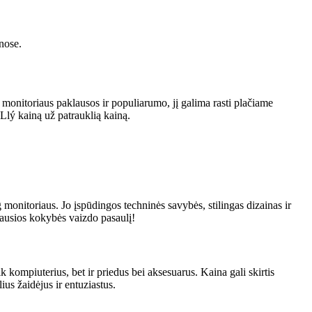
enose.
 monitoriaus paklausos ir populiarumo, jį galima rasti plačiame
Llý kainą už patrauklią kainą.
nitoriaus. Jo įspūdingos techninės savybės, stilingas dizainas ir
iausios kokybės vaizdo pasaulį!
kompiuterius, bet ir priedus bei aksesuarus. Kaina gali skirtis
us žaidėjus ir entuziastus.