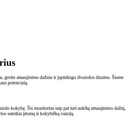
rius
 greitu atnaujinimo dažniu ir įspūdingu išvaizdos dizainu. Šiame
aus potencialą.
izdo kokybę. Šis monitorius taip pat turi aukštą atnaujinimo dažnį,
rios suteikia įdomų ir kokybišką vaizdą.