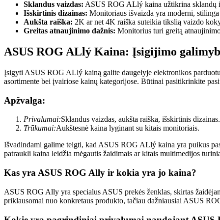
Sklandus vaizdas:
ASUS ROG ALlý kaina užtikrina sklandų ir 
Išskirtinis dizainas:
Monitoriaus išvaizda yra moderni, stilinga 
Aukšta raiška:
2K ar net 4K raiška suteikia tikslią vaizdo kok
Greitas atnaujinimo dažnis:
Monitorius turi greitą atnaujinimo 
ASUS ROG ALlý Kaina: Įsigijimo galimyb
Įsigyti ASUS ROG ALlý kainą galite daugelyje elektronikos parduotuvių 
asortimente bei įvairiose kainų kategorijose. Būtinai pasitikrinkite 
Apžvalga:
Privalumai:
Sklandus vaizdas, aukšta raiška, išskirtinis dizainas.
Trūkumai:
Aukštesnė kaina lyginant su kitais monitoriais.
Išvadindami galime teigti, kad ASUS ROG ALlý kaina yra puikus pasiri
patraukli kaina leidžia mėgautis žaidimais ar kitais multimedijos tur
Kas yra ASUS ROG Ally ir kokia yra jo kaina?
ASUS ROG Ally yra specialus ASUS prekės ženklas, skirtas žaidėjams ir
priklausomai nuo konkretaus produkto, tačiau dažniausiai ASUS ROG All
Kokie yra pagrindiniai privalumai naudojant ASUS