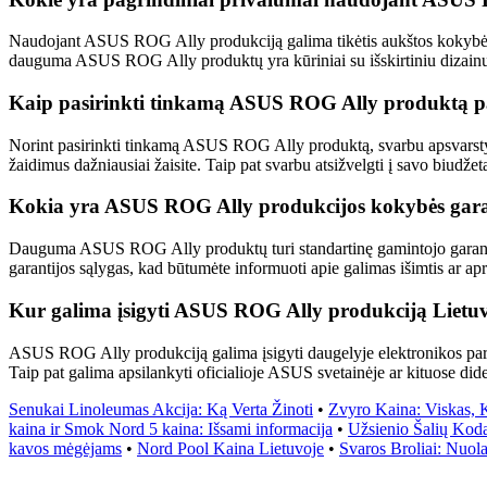
Naudojant ASUS ROG Ally produkciją galima tikėtis aukštos kokybės, p
dauguma ASUS ROG Ally produktų yra kūriniai su išskirtiniu dizainu, 
Kaip pasirinkti tinkamą ASUS ROG Ally produktą pa
Norint pasirinkti tinkamą ASUS ROG Ally produktą, svarbu apsvarstyti sa
žaidimus dažniausiai žaisite. Taip pat svarbu atsižvelgti į savo biudžetą
Kokia yra ASUS ROG Ally produkcijos kokybės gara
Dauguma ASUS ROG Ally produktų turi standartinę gamintojo garantiją, 
garantijos sąlygas, kad būtumėte informuoti apie galimas išimtis ar ap
Kur galima įsigyti ASUS ROG Ally produkciją Lietu
ASUS ROG Ally produkciją galima įsigyti daugelyje elektronikos parduotu
Taip pat galima apsilankyti oficialioje ASUS svetainėje ar kituose did
Senukai Linoleumas Akcija: Ką Verta Žinoti
•
Zvyro Kaina: Viskas, 
kaina ir Smok Nord 5 kaina: Išsami informacija
•
Užsienio Šalių Koda
kavos mėgėjams
•
Nord Pool Kaina Lietuvoje
•
Svaros Broliai: Nuol