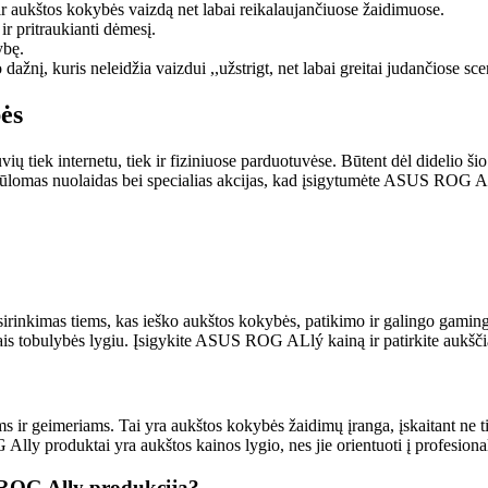
aukštos kokybės vaizdą net labai reikalaujančiuose žaidimuose.
ir pritraukianti dėmesį.
ybę.
dažnį, kuris neleidžia vaizdui ,,užstrigt, net labai greitai judančiose sc
ės
tiek internetu, tiek ir fiziniuose parduotuvėse. Būtent dėl didelio šio
pasiūlomas nuolaidas bei specialias akcijas, kad įsigytumėte ASUS ROG A
nkimas tiems, kas ieško aukštos kokybės, patikimo ir galingo gaming mo
iniais tobulybės lygiu. Įsigykite ASUS ROG ALlý kainą ir patirkite aukšč
 geimeriams. Tai yra aukštos kokybės žaidimų įranga, įskaitant ne tik 
y produktai yra aukštos kainos lygio, nes jie orientuoti į profesionali
 ROG Ally produkciją?