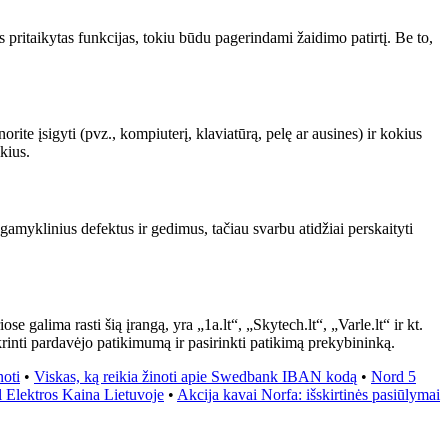
ritaikytas funkcijas, tokiu būdu pagerindami žaidimo patirtį. Be to,
ite įsigyti (pvz., kompiuterį, klaviatūrą, pelę ar ausines) ir kokius
kius.
amyklinius defektus ir gedimus, tačiau svarbu atidžiai perskaityti
galima rasti šią įrangą, yra „1a.lt“, „Skytech.lt“, „Varle.lt“ ir kt.
krinti pardavėjo patikimumą ir pasirinkti patikimą prekybininką.
noti
•
Viskas, ką reikia žinoti apie Swedbank IBAN kodą
•
Nord 5
 Elektros Kaina Lietuvoje
•
Akcija kavai Norfa: išskirtinės pasiūlymai