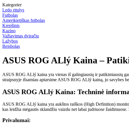
Kategorier
Ledo ritulys
Futbolas
Amerikietiškas futbolas
Krepšinis
Kazino
Važiavimas dviračiu
Lažybos
Beisbolas
ASUS ROG ALlý Kaina – Patiki
ASUS ROG ALlý kaina yra vienas iš galingiausių ir patikimiausių gam
straipsnyje išsamiau aptarsime ASUS ROG ALlý kainą, jo savybes bei 
ASUS ROG ALlý Kaina: Techninė informa
ASUS ROG ALlý kaina yra aukštos raiškos (High Definition) monitorius,
kas leidžia mėgautis sklandžiu vaizdu net labai judriuose žaidimuose.
Privalumai: