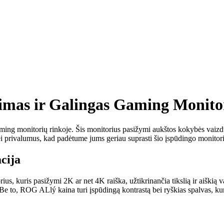
mas ir Galingas Gaming Monito
ing monitorių rinkoje. Šis monitorius pasižymi aukštos kokybės vaizdu,
privalumus, kad padėtume jums geriau suprasti šio įspūdingo monitori
cija
 kuris pasižymi 2K ar net 4K raiška, užtikrinančia tikslią ir aiškią va
 Be to, ROG ALlý kaina turi įspūdingą kontrastą bei ryškias spalvas, ku