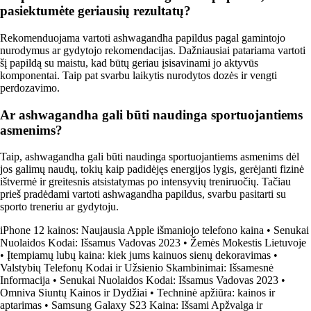
pasiektumėte geriausių rezultatų?
Rekomenduojama vartoti ashwagandha papildus pagal gamintojo
nurodymus ar gydytojo rekomendacijas. Dažniausiai patariama vartoti
šį papildą su maistu, kad būtų geriau įsisavinami jo aktyvūs
komponentai. Taip pat svarbu laikytis nurodytos dozės ir vengti
perdozavimo.
Ar ashwagandha gali būti naudinga sportuojantiems
asmenims?
Taip, ashwagandha gali būti naudinga sportuojantiems asmenims dėl
jos galimų naudų, tokių kaip padidėjęs energijos lygis, gerėjanti fizinė
ištvermė ir greitesnis atsistatymas po intensyvių treniruočių. Tačiau
prieš pradėdami vartoti ashwagandha papildus, svarbu pasitarti su
sporto treneriu ar gydytoju.
iPhone 12 kainos: Naujausia Apple išmaniojo telefono kaina
•
Senukai
Nuolaidos Kodai: Išsamus Vadovas 2023
•
Žemės Mokestis Lietuvoje
•
Įtempiamų lubų kaina: kiek jums kainuos sienų dekoravimas
•
Valstybių Telefonų Kodai ir Užsienio Skambinimai: Išsamesnė
Informacija
•
Senukai Nuolaidos Kodai: Išsamus Vadovas 2023
•
Omniva Siuntų Kainos ir Dydžiai
•
Techninė apžiūra: kainos ir
aptarimas
•
Samsung Galaxy S23 Kaina: Išsami Apžvalga ir