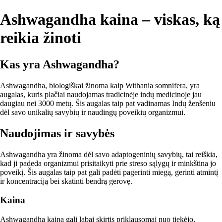
Ashwagandha kaina – viskas, ką
reikia žinoti
Kas yra Ashwagandha?
Ashwagandha, biologiškai žinoma kaip Withania somnifera, yra
augalas, kuris plačiai naudojamas tradicinėje indų medicinoje jau
daugiau nei 3000 metų. Šis augalas taip pat vadinamas Indų ženšeniu
dėl savo unikalių savybių ir naudingų poveikių organizmui.
Naudojimas ir savybės
Ashwagandha yra žinoma dėl savo adaptogeninių savybių, tai reiškia,
kad ji padeda organizmui prisitaikyti prie streso sąlygų ir minkština jo
poveikį. Šis augalas taip pat gali padėti pagerinti miegą, gerinti atmintį
ir koncentraciją bei skatinti bendrą gerovę.
Kaina
Ashwagandha kaina gali labai skirtis priklausomai nuo tiekėjo,