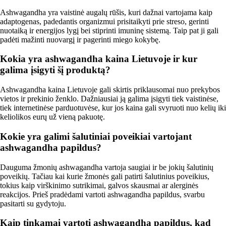
Ashwagandha yra vaistinė augalų rūšis, kuri dažnai vartojama kaip
adaptogenas, padedantis organizmui prisitaikyti prie streso, gerinti
nuotaiką ir energijos lygį bei stiprinti imuninę sistemą. Taip pat ji gali
padėti mažinti nuovargį ir pagerinti miego kokybę.
Kokia yra ashwagandha kaina Lietuvoje ir kur
galima įsigyti šį produktą?
Ashwagandha kaina Lietuvoje gali skirtis priklausomai nuo prekybos
vietos ir prekinio ženklo. Dažniausiai ją galima įsigyti tiek vaistinėse,
tiek internetinėse parduotuvėse, kur jos kaina gali svyruoti nuo kelių iki
keliolikos eurų už vieną pakuotę.
Kokie yra galimi šalutiniai poveikiai vartojant
ashwagandha papildus?
Dauguma žmonių ashwagandha vartoja saugiai ir be jokių šalutinių
poveikių. Tačiau kai kurie žmonės gali patirti šalutinius poveikius,
tokius kaip virškinimo sutrikimai, galvos skausmai ar alerginės
reakcijos. Prieš pradėdami vartoti ashwagandha papildus, svarbu
pasitarti su gydytoju.
Kaip tinkamai vartoti ashwagandha papildus, kad