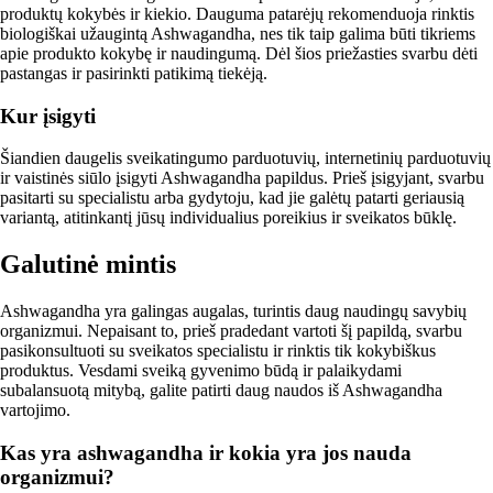
produktų kokybės ir kiekio. Dauguma patarėjų rekomenduoja rinktis
biologiškai užaugintą Ashwagandha, nes tik taip galima būti tikriems
apie produkto kokybę ir naudingumą. Dėl šios priežasties svarbu dėti
pastangas ir pasirinkti patikimą tiekėją.
Kur įsigyti
Šiandien daugelis sveikatingumo parduotuvių, internetinių parduotuvių
ir vaistinės siūlo įsigyti Ashwagandha papildus. Prieš įsigyjant, svarbu
pasitarti su specialistu arba gydytoju, kad jie galėtų patarti geriausią
variantą, atitinkantį jūsų individualius poreikius ir sveikatos būklę.
Galutinė mintis
Ashwagandha yra galingas augalas, turintis daug naudingų savybių
organizmui. Nepaisant to, prieš pradedant vartoti šį papildą, svarbu
pasikonsultuoti su sveikatos specialistu ir rinktis tik kokybiškus
produktus. Vesdami sveiką gyvenimo būdą ir palaikydami
subalansuotą mitybą, galite patirti daug naudos iš Ashwagandha
vartojimo.
Kas yra ashwagandha ir kokia yra jos nauda
organizmui?