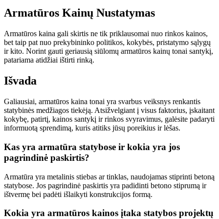
Armatūros Kainų Nustatymas
Armatūros kaina gali skirtis ne tik priklausomai nuo rinkos kainos,
bet taip pat nuo prekybininko politikos, kokybės, pristatymo sąlygų
ir kito. Norint gauti geriausią siūlomų armatūros kainų tonai santykį,
patariama atidžiai ištirti rinką.
Išvada
Galiausiai, armatūros kaina tonai yra svarbus veiksnys renkantis
statybinės medžiagos tiekėją. Atsižvelgiant į visus faktorius, įskaitant
kokybę, patirtį, kainos santykį ir rinkos svyravimus, galėsite padaryti
informuotą sprendimą, kuris atitiks jūsų poreikius ir lėšas.
Kas yra armatūra statybose ir kokia yra jos
pagrindinė paskirtis?
Armatūra yra metalinis stiebas ar tinklas, naudojamas stiprinti betoną
statybose. Jos pagrindinė paskirtis yra padidinti betono stiprumą ir
ištvermę bei padėti išlaikyti konstrukcijos formą.
Kokia yra armatūros kainos įtaka statybos projektų