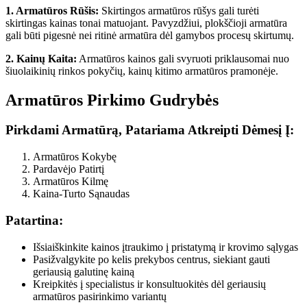
1. Armatūros Rūšis:
Skirtingos armatūros rūšys gali turėti
skirtingas kainas tonai matuojant. Pavyzdžiui, plokščioji armatūra
gali būti pigesnė nei ritinė armatūra dėl gamybos procesų skirtumų.
2. Kainų Kaita:
Armatūros kainos gali svyruoti priklausomai nuo
šiuolaikinių rinkos pokyčių, kainų kitimo armatūros pramonėje.
Armatūros Pirkimo Gudrybės
Pirkdami Armatūrą, Patariama Atkreipti Dėmesį Į:
Armatūros Kokybę
Pardavėjo Patirtį
Armatūros Kilmę
Kaina-Turto Sąnaudas
Patartina:
Išsiaiškinkite kainos įtraukimo į pristatymą ir krovimo sąlygas
Pasižvalgykite po kelis prekybos centrus, siekiant gauti
geriausią galutinę kainą
Kreipkitės į specialistus ir konsultuokitės dėl geriausių
armatūros pasirinkimo variantų