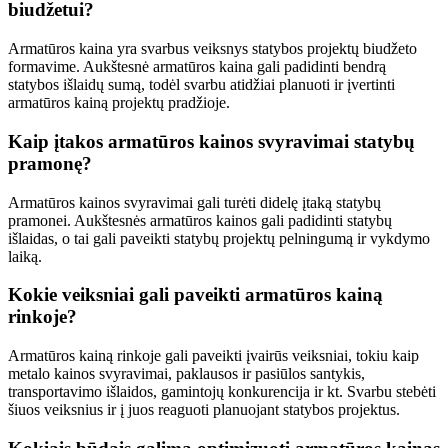
biudžetui?
Armatūros kaina yra svarbus veiksnys statybos projektų biudžeto
formavime. Aukštesnė armatūros kaina gali padidinti bendrą
statybos išlaidų sumą, todėl svarbu atidžiai planuoti ir įvertinti
armatūros kainą projektų pradžioje.
Kaip įtakos armatūros kainos svyravimai statybų
pramonę?
Armatūros kainos svyravimai gali turėti didelę įtaką statybų
pramonei. Aukštesnės armatūros kainos gali padidinti statybų
išlaidas, o tai gali paveikti statybų projektų pelningumą ir vykdymo
laiką.
Kokie veiksniai gali paveikti armatūros kainą
rinkoje?
Armatūros kainą rinkoje gali paveikti įvairūs veiksniai, tokiu kaip
metalo kainos svyravimai, paklausos ir pasiūlos santykis,
transportavimo išlaidos, gamintojų konkurencija ir kt. Svarbu stebėti
šiuos veiksnius ir į juos reaguoti planuojant statybos projektus.