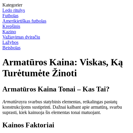
Kategorier
Ledo ritulys
Futbolas
Amerikietiškas futbolas
Krepšinis
Kazino
Važiavimas dviračiu
Lažybos
Beisbolas
Armatūros Kaina: Viskas, Ką
Turėtumėte Žinoti
Armatūros Kaina Tonai – Kas Tai?
Armatūra
yra svarbus statybinis elementas, reikalingas pastatų
konstrukcijoms sustiprinti. Dažnai kalbant apie armatūrą, svarbu
suprasti, kiek kainuoja šis elementas tonai matuojant.
Kainos Faktoriai