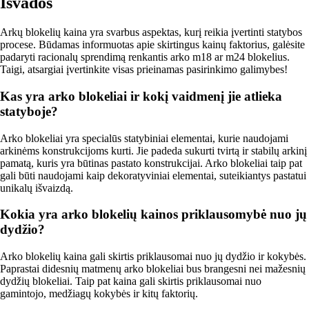
Išvados
Arkų blokelių kaina yra svarbus aspektas, kurį reikia įvertinti statybos
procese. Būdamas informuotas apie skirtingus kainų faktorius, galėsite
padaryti racionalų sprendimą renkantis arko m18 ar m24 blokelius.
Taigi, atsargiai įvertinkite visas prieinamas pasirinkimo galimybes!
Kas yra arko blokeliai ir kokį vaidmenį jie atlieka
statyboje?
Arko blokeliai yra specialūs statybiniai elementai, kurie naudojami
arkinėms konstrukcijoms kurti. Jie padeda sukurti tvirtą ir stabilų arkinį
pamatą, kuris yra būtinas pastato konstrukcijai. Arko blokeliai taip pat
gali būti naudojami kaip dekoratyviniai elementai, suteikiantys pastatui
unikalų išvaizdą.
Kokia yra arko blokelių kainos priklausomybė nuo jų
dydžio?
Arko blokelių kaina gali skirtis priklausomai nuo jų dydžio ir kokybės.
Paprastai didesnių matmenų arko blokeliai bus brangesni nei mažesnių
dydžių blokeliai. Taip pat kaina gali skirtis priklausomai nuo
gamintojo, medžiagų kokybės ir kitų faktorių.