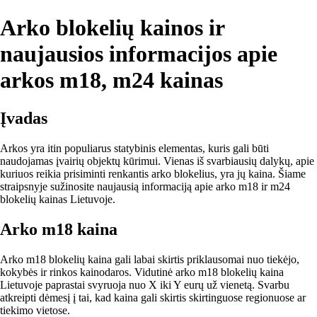
Arko blokelių kainos ir
naujausios informacijos apie
arkos m18, m24 kainas
Įvadas
Arkos yra itin populiarus statybinis elementas, kuris gali būti
naudojamas įvairių objektų kūrimui. Vienas iš svarbiausių dalykų, apie
kuriuos reikia prisiminti renkantis arko blokelius, yra jų kaina. Šiame
straipsnyje sužinosite naujausią informaciją apie arko m18 ir m24
blokelių kainas Lietuvoje.
Arko m18 kaina
Arko m18 blokelių kaina gali labai skirtis priklausomai nuo tiekėjo,
kokybės ir rinkos kainodaros. Vidutinė arko m18 blokelių kaina
Lietuvoje paprastai svyruoja nuo X iki Y eurų už vienetą. Svarbu
atkreipti dėmesį į tai, kad kaina gali skirtis skirtinguose regionuose ar
tiekimo vietose.