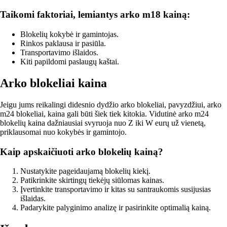
Taikomi faktoriai, lemiantys arko m18 kainą:
Blokelių kokybė ir gamintojas.
Rinkos paklausa ir pasiūla.
Transportavimo išlaidos.
Kiti papildomi paslaugų kaštai.
Arko blokeliai kaina
Jeigu jums reikalingi didesnio dydžio arko blokeliai, pavyzdžiui, arko
m24 blokeliai, kaina gali būti šiek tiek kitokia. Vidutinė arko m24
blokelių kaina dažniausiai svyruoja nuo Z iki W eurų už vienetą,
priklausomai nuo kokybės ir gamintojo.
Kaip apskaičiuoti arko blokelių kainą?
Nustatykite pageidaujamą blokelių kiekį.
Patikrinkite skirtingų tiekėjų siūlomas kainas.
Įvertinkite transportavimo ir kitas su santraukomis susijusias
išlaidas.
Padarykite palyginimo analizę ir pasirinkite optimalią kainą.