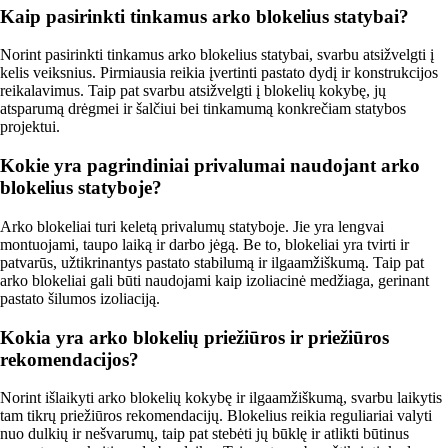
Kaip pasirinkti tinkamus arko blokelius statybai?
Norint pasirinkti tinkamus arko blokelius statybai, svarbu atsižvelgti į
kelis veiksnius. Pirmiausia reikia įvertinti pastato dydį ir konstrukcijos
reikalavimus. Taip pat svarbu atsižvelgti į blokelių kokybę, jų
atsparumą drėgmei ir šalčiui bei tinkamumą konkrečiam statybos
projektui.
Kokie yra pagrindiniai privalumai naudojant arko
blokelius statyboje?
Arko blokeliai turi keletą privalumų statyboje. Jie yra lengvai
montuojami, taupo laiką ir darbo jėgą. Be to, blokeliai yra tvirti ir
patvarūs, užtikrinantys pastato stabilumą ir ilgaamžiškumą. Taip pat
arko blokeliai gali būti naudojami kaip izoliacinė medžiaga, gerinant
pastato šilumos izoliaciją.
Kokia yra arko blokelių priežiūros ir priežiūros
rekomendacijos?
Norint išlaikyti arko blokelių kokybę ir ilgaamžiškumą, svarbu laikytis
tam tikrų priežiūros rekomendacijų. Blokelius reikia reguliariai valyti
nuo dulkių ir nešvarumų, taip pat stebėti jų būklę ir atlikti būtinus