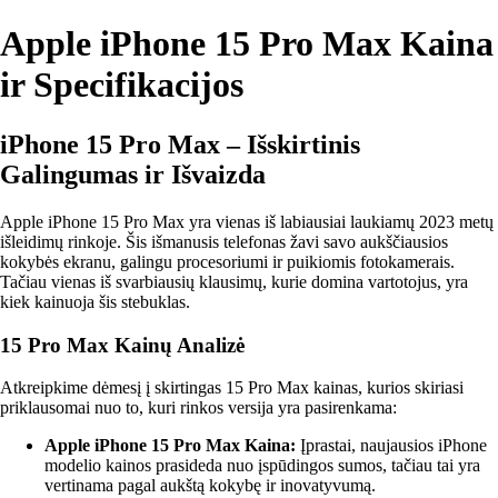
Apple iPhone 15 Pro Max Kaina
ir Specifikacijos
iPhone 15 Pro Max – Išskirtinis
Galingumas ir Išvaizda
Apple iPhone 15 Pro Max yra vienas iš labiausiai laukiamų 2023 metų
išleidimų rinkoje. Šis išmanusis telefonas žavi savo aukščiausios
kokybės ekranu, galingu procesoriumi ir puikiomis fotokamerais.
Tačiau vienas iš svarbiausių klausimų, kurie domina vartotojus, yra
kiek kainuoja šis stebuklas.
15 Pro Max Kainų Analizė
Atkreipkime dėmesį į skirtingas 15 Pro Max kainas, kurios skiriasi
priklausomai nuo to, kuri rinkos versija yra pasirenkama:
Apple iPhone 15 Pro Max Kaina:
Įprastai, naujausios iPhone
modelio kainos prasideda nuo įspūdingos sumos, tačiau tai yra
vertinama pagal aukštą kokybę ir inovatyvumą.