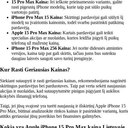
15 Pro Max Kaina:
Jei ieškote prieinamesnio varianto, galite
rasti pigesnių iPhone modelių, kurie taip pat siūlo puikų
vartotojo patirtį.
iPhone Pro Max 15 Kaina:
Skirtingi pardavėjai gali siūlyti šį
modelį su įvairiomis kainomis, todėl svarbu pasirinkti patikimą
pardavėją.
Apple 15 Pro Max Kaina:
Kartais pardavėjai gali teikti
specialias akcijas ar nuolaidas, kurios leidžia įsigyti šį puikų
telefoną už mažesnę kainą.
iPhone 15 Pro Max 256 Kaina:
Jei norite didesnės atminties
versijos, kaina taip pat gali skirtis, tačiau jums bus suteikta
daugiau laisvės saugoti savo turinį įrenginyje.
Kur Rasti Geriausias Kainas?
Siekiant sutaupyti ir rasti geriausias kainas, rekomenduojama nagrinėti
skirtingus pardavėjus bei parduotuves. Taip pat verta sekėti naujausias
akcijas ir nuolaidas, kad sutaupytumėte pinigus įsigyjant šį aukštos
kokybės išmanųjį telefoną.
Taigi, jei jūsų svajonė yra turėti naujausią ir išskirtinį Apple iPhone 15
Pro Max, būtinai analizuokite rinkos kainas ir pasirinkite variantą, kuris
atitiks geriausiai jūsų poreikius bei finansines galimybes.
Kokia yra Apple iPhone 15 Pro Max kaina Lietuvoje