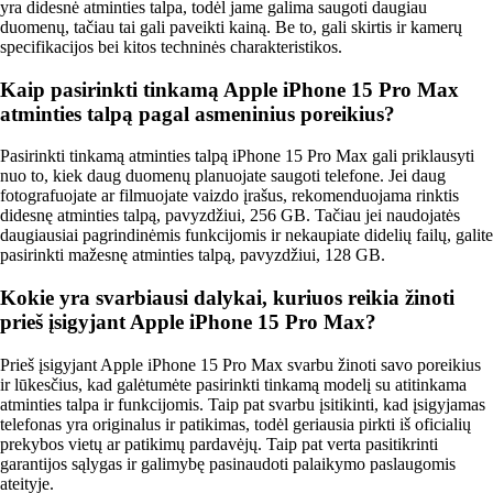
yra didesnė atminties talpa, todėl jame galima saugoti daugiau
duomenų, tačiau tai gali paveikti kainą. Be to, gali skirtis ir kamerų
specifikacijos bei kitos techninės charakteristikos.
Kaip pasirinkti tinkamą Apple iPhone 15 Pro Max
atminties talpą pagal asmeninius poreikius?
Pasirinkti tinkamą atminties talpą iPhone 15 Pro Max gali priklausyti
nuo to, kiek daug duomenų planuojate saugoti telefone. Jei daug
fotografuojate ar filmuojate vaizdo įrašus, rekomenduojama rinktis
didesnę atminties talpą, pavyzdžiui, 256 GB. Tačiau jei naudojatės
daugiausiai pagrindinėmis funkcijomis ir nekaupiate didelių failų, galite
pasirinkti mažesnę atminties talpą, pavyzdžiui, 128 GB.
Kokie yra svarbiausi dalykai, kuriuos reikia žinoti
prieš įsigyjant Apple iPhone 15 Pro Max?
Prieš įsigyjant Apple iPhone 15 Pro Max svarbu žinoti savo poreikius
ir lūkesčius, kad galėtumėte pasirinkti tinkamą modelį su atitinkama
atminties talpa ir funkcijomis. Taip pat svarbu įsitikinti, kad įsigyjamas
telefonas yra originalus ir patikimas, todėl geriausia pirkti iš oficialių
prekybos vietų ar patikimų pardavėjų. Taip pat verta pasitikrinti
garantijos sąlygas ir galimybę pasinaudoti palaikymo paslaugomis
ateityje.