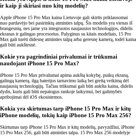
ir kaip ji skiriasi nuo kitų modelių?
Apple iPhone 15 Pro Max kaina Lietuvoje gali skirtis priklausomai
nuo pardavėjo bei pasirinktų atminties talpų. Šis modelis yra vienas iš
brangesnių, nes jame yra integruotos naujausios technologijos, didelis
ekranas ir galingas procesorius. Palyginus su kitais modeliais, 15 Pro
Max gali turėti didesnę atminties talpą arba geresnę kamerą, todėl kaina
gali būti aukštesnė.
Kokie yra pagrindiniai privalumai ir trūkumai
naudojant iPhone 15 Pro Max?
iPhone 15 Pro Max privalumai apima aukštą kokybę, puikų ekraną,
galingą kamerą, ilgą baterijos tarnavimo laiką bei greitą veikimą dėl
naujausių technologijų. Tačiau trūkumai gali būti aukšta kaina, didelis
dydis, kuris gali būti nepatogus rankoje laikymui, bei galimybės
apribojimai dėl iOS ekosistemos.
Kokia yra skirtumas tarp iPhone 15 Pro Max ir kitų
iPhone modelių, tokių kaip iPhone 15 Pro Max 256?
Skirtumas tarp iPhone 15 Pro Max ir kitų modelių, pavyzdžiui, iPhone
15 Pro Max 256, gali būti atminties talpa. 15 Pro Max 256 modelyje