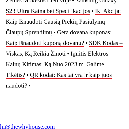
Žemės Mokestis Lietuvoje
•
Samsung Galaxy
S23 Ultra Kaina bei Specifikacijos
•
Iki Akcija:
Kaip Išnaudoti Gausią Prekių Pasiūlymų
Čiaupų Sprendimų
•
Gera dovana kuponas:
Kaip išnaudoti kuponą dovanu?
•
SDK Kodas –
Viskas, Ką Reikia Žinoti
•
Ignitis Elektros
Kainų Kitimas: Ką Nuo 2023 m. Galime
Tikėtis?
•
QR kodai: Kas tai yra ir kaip juos
naudoti?
•
hi@thewhyhouse.com