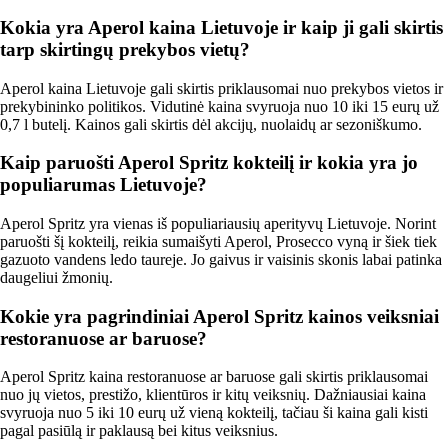
Kokia yra Aperol kaina Lietuvoje ir kaip ji gali skirtis
tarp skirtingų prekybos vietų?
Aperol kaina Lietuvoje gali skirtis priklausomai nuo prekybos vietos ir
prekybininko politikos. Vidutinė kaina svyruoja nuo 10 iki 15 eurų už
0,7 l butelį. Kainos gali skirtis dėl akcijų, nuolaidų ar sezoniškumo.
Kaip paruošti Aperol Spritz kokteilį ir kokia yra jo
populiarumas Lietuvoje?
Aperol Spritz yra vienas iš populiariausių aperityvų Lietuvoje. Norint
paruošti šį kokteilį, reikia sumaišyti Aperol, Prosecco vyną ir šiek tiek
gazuoto vandens ledo taureje. Jo gaivus ir vaisinis skonis labai patinka
daugeliui žmonių.
Kokie yra pagrindiniai Aperol Spritz kainos veiksniai
restoranuose ar baruose?
Aperol Spritz kaina restoranuose ar baruose gali skirtis priklausomai
nuo jų vietos, prestižo, klientūros ir kitų veiksnių. Dažniausiai kaina
svyruoja nuo 5 iki 10 eurų už vieną kokteilį, tačiau ši kaina gali kisti
pagal pasiūlą ir paklausą bei kitus veiksnius.