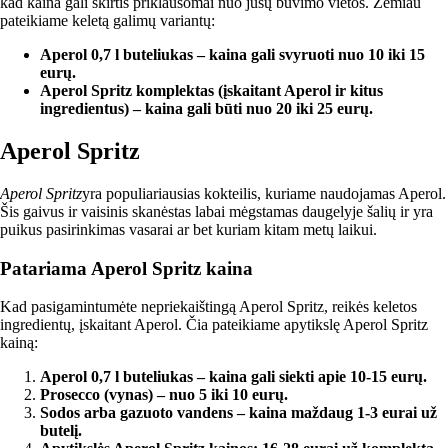
kad kaina gali skirtis priklausomai nuo jūsų buvimo vietos. Žemiau
pateikiame keletą galimų variantų:
Aperol 0,7 l buteliukas – kaina gali svyruoti nuo 10 iki 15
eurų.
Aperol Spritz komplektas (įskaitant Aperol ir kitus
ingredientus) – kaina gali būti nuo 20 iki 25 eurų.
Aperol Spritz
Aperol Spritz
yra populiariausias kokteilis, kuriame naudojamas Aperol.
Šis gaivus ir vaisinis skanėstas labai mėgstamas daugelyje šalių ir yra
puikus pasirinkimas vasarai ar bet kuriam kitam metų laikui.
Patariama Aperol Spritz kaina
Kad pasigamintumėte nepriekaištingą Aperol Spritz, reikės keletos
ingredientų, įskaitant Aperol. Čia pateikiame apytikslę Aperol Spritz
kainą:
Aperol 0,7 l buteliukas – kaina gali siekti apie 10-15 eurų.
Prosecco (vynas) – nuo 5 iki 10 eurų.
Sodos arba gazuoto vandens – kaina maždaug 1-3 eurai už
butelį.