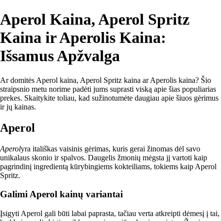
Aperol Kaina, Aperol Spritz
Kaina ir Aperolis Kaina:
Išsamus Apžvalga
Ar domitės Aperol kaina, Aperol Spritz kaina ar Aperolis kaina? Šio
straipsnio metu norime padėti jums suprasti viską apie šias populiarias
prekes. Skaitykite toliau, kad sužinotumėte daugiau apie šiuos gėrimus
ir jų kainas.
Aperol
Aperol
yra itališkas vaisinis gėrimas, kuris gerai žinomas dėl savo
unikalaus skonio ir spalvos. Daugelis žmonių mėgsta jį vartoti kaip
pagrindinį ingredientą kūrybingiems kokteiliams, tokiems kaip Aperol
Spritz.
Galimi Aperol kainų variantai
Įsigyti Aperol gali būti labai paprasta, tačiau verta atkreipti dėmesį į tai,