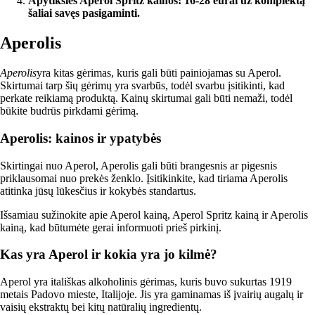
Apytikslės Aperol Spritz kainos: 16-28 eurai už komplektą
šaliai savęs pasigaminti.
Aperolis
Aperolis
yra kitas gėrimas, kuris gali būti painiojamas su Aperol.
Skirtumai tarp šių gėrimų yra svarbūs, todėl svarbu įsitikinti, kad
perkate reikiamą produktą. Kainų skirtumai gali būti nemaži, todėl
būkite budrūs pirkdami gėrimą.
Aperolis: kainos ir ypatybės
Skirtingai nuo Aperol, Aperolis gali būti brangesnis ar pigesnis
priklausomai nuo prekės ženklo. Įsitikinkite, kad tiriama Aperolis
atitinka jūsų lūkesčius ir kokybės standartus.
Išsamiau sužinokite apie Aperol kainą, Aperol Spritz kainą ir Aperolis
kainą, kad būtumėte gerai informuoti prieš pirkinį.
Kas yra Aperol ir kokia yra jo kilmė?
Aperol yra itališkas alkoholinis gėrimas, kuris buvo sukurtas 1919
metais Padovo mieste, Italijoje. Jis yra gaminamas iš įvairių augalų ir
vaisių ekstraktų bei kitų natūralių ingredientų.