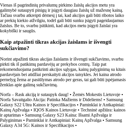
Vienas iš pagrindinių privalumų pirkimo žaislų akcijos metu yra
galimybė sutaupyti pinigų ir įsigyti daugiau žaislų už mažesnę kainą.
Tačiau svarbu atkreipti dėmesį į tai, kad akcijos gali būti ribotos laiko
ar prekių kiekio atžvilgiu, todėl gali būti sunku įsigyti pageidaujamus
žaislus. Be to, svarbu įsitikinti, kad akcijos metu įsigyti žaislai yra
kokybiški ir saugūs.
Kaip atpažinti tikras akcijas žaislams ir išvengti
sukčiavimo?
Norint atpažinti tikras akcijas žaislams ir išvengti sukčiavimo, svarbu
pirkti tik iš patikimų pardavėjų ar prekybos centrų. Taip pat
rekomenduojama patikrinti akcijos sąlygas, kainų palyginimą su kitais
pardavėjais bei atidžiai perskaityti akcijos taisykles. Jei kaina atrodo
pernelyg žema ar pasiūlymas atrodo per geras, tai gali būti įspėjamasis
ženklas apie galimą sukčiavimą.
Norfa – Rask akciją ir sutaupyk daug!
•
Žemės Mokestis Lietuvoje
•
Norfa Savaitgalio Akcija: Patinka Mažiems ir Dideliems!
•
Samsung
Galaxy S22 Ultra Kainos ir Specifikacijos
•
Paminklai ir Antkapiniai:
Kainų Apžvalga
•
IQOS Kainos Lietuvoje
•
Techninė apžiūra: kainos
ir aptarimas
•
Samsung Galaxy S23 Kaina: Išsami Apžvalga ir
Palyginimas
•
Paminklai ir Antkapiniai: Kainų Apžvalga
•
Samsung
Galaxy A34 5G: Kainos ir Specifikacijos
•