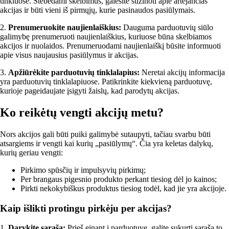
tinkluose. Stebėdami skelbimus, galėsite sužinoti apie artėjančias
akcijas ir būti vieni iš pirmųjų, kurie pasinaudos pasiūlymais.
2.
Prenumeruokite naujienlaiškius:
Dauguma parduotuvių siūlo
galimybę prenumeruoti naujienlaiškius, kuriuose būna skelbiamos
akcijos ir nuolaidos. Prenumeruodami naujienlaiškį būsite informuoti
apie visus naujausius pasiūlymus ir akcijas.
3.
Apžiūrėkite parduotuvių tinklalapius:
Neretai akcijų informacija
yra parduotuvių tinklalapiuose. Patikrinkite kiekvieną parduotuvę,
kurioje pageidaujate įsigyti žaislų, kad parodytų akcijas.
Ko reikėtų vengti akcijų metu?
Nors akcijos gali būti puiki galimybė sutaupyti, tačiau svarbu būti
atsargiems ir vengti kai kurių „pasiūlymų“. Čia yra keletas dalykų,
kurių geriau vengti:
Pirkimo spūsčių ir impulsyvių pirkimų;
Per brangaus pigesnio produkto perkant tiesiog dėl jo kainos;
Pirkti nekokybiškus produktus tiesiog todėl, kad jie yra akcijoje.
Kaip išlikti protingu pirkėju per akcijas?
1.
Darykite sąrašą:
Prieš einant į parduotuvę, galite sukurti sąrašą to,