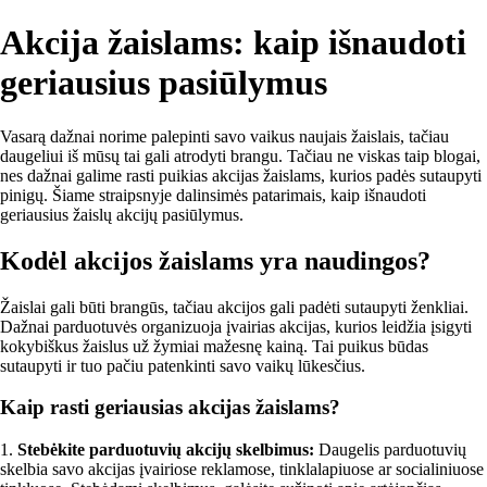
Akcija žaislams: kaip išnaudoti
geriausius pasiūlymus
Vasarą dažnai norime palepinti savo vaikus naujais žaislais, tačiau
daugeliui iš mūsų tai gali atrodyti brangu. Tačiau ne viskas taip blogai,
nes dažnai galime rasti puikias akcijas žaislams, kurios padės sutaupyti
pinigų. Šiame straipsnyje dalinsimės patarimais, kaip išnaudoti
geriausius žaislų akcijų pasiūlymus.
Kodėl akcijos žaislams yra naudingos?
Žaislai gali būti brangūs, tačiau akcijos gali padėti sutaupyti ženkliai.
Dažnai parduotuvės organizuoja įvairias akcijas, kurios leidžia įsigyti
kokybiškus žaislus už žymiai mažesnę kainą. Tai puikus būdas
sutaupyti ir tuo pačiu patenkinti savo vaikų lūkesčius.
Kaip rasti geriausias akcijas žaislams?
1.
Stebėkite parduotuvių akcijų skelbimus:
Daugelis parduotuvių
skelbia savo akcijas įvairiose reklamose, tinklalapiuose ar socialiniuose