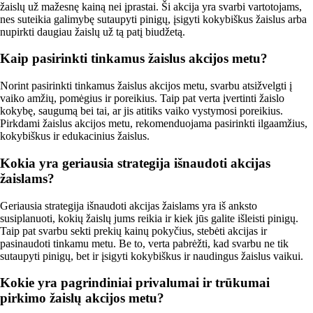
žaislų už mažesnę kainą nei įprastai. Ši akcija yra svarbi vartotojams,
nes suteikia galimybę sutaupyti pinigų, įsigyti kokybiškus žaislus arba
nupirkti daugiau žaislų už tą patį biudžetą.
Kaip pasirinkti tinkamus žaislus akcijos metu?
Norint pasirinkti tinkamus žaislus akcijos metu, svarbu atsižvelgti į
vaiko amžių, pomėgius ir poreikius. Taip pat verta įvertinti žaislo
kokybę, saugumą bei tai, ar jis atitiks vaiko vystymosi poreikius.
Pirkdami žaislus akcijos metu, rekomenduojama pasirinkti ilgaamžius,
kokybiškus ir edukacinius žaislus.
Kokia yra geriausia strategija išnaudoti akcijas
žaislams?
Geriausia strategija išnaudoti akcijas žaislams yra iš anksto
susiplanuoti, kokių žaislų jums reikia ir kiek jūs galite išleisti pinigų.
Taip pat svarbu sekti prekių kainų pokyčius, stebėti akcijas ir
pasinaudoti tinkamu metu. Be to, verta pabrėžti, kad svarbu ne tik
sutaupyti pinigų, bet ir įsigyti kokybiškus ir naudingus žaislus vaikui.
Kokie yra pagrindiniai privalumai ir trūkumai
pirkimo žaislų akcijos metu?