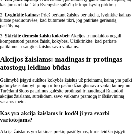
kas jums reikia. Taip išvengsite spūsčių ir impulsyvių pirkimų.
2.
Lyginkite kainas:
Prieš perkant žaislus per akciją, lyginkite kainas
kitose parduotuvėse, kad būtumėtė tikri, jog patiriate geriausią
pasiūlymą.
3.
Skirkite dėmesio žaislų kokybei:
Akcijos ir nuolaidos negali
kompensuoti prastos žaislų kokybės. Užtikrinkite, kad perkate
patikimus ir saugius žaislus savo vaikams.
Akcijos žaislams: madingas ir protingas
atostogų leidimo būdas
Galimybė įsigyti aukštos kokybės žaislus už prieinamą kainą yra puiki
galimybė sutaupyti pinigų ir tuo pačiu džiaugtis savo vaikų laimėjimu.
Turėdami šiuos patarimus galėsite protingai ir naudingai išnaudoti
akcijas žaislams, suteikdami savo vaikams pramogą ir išsilavinimą
vasaros metu.
Kas yra akcija žaislams ir kodėl ji yra svarbi
vartotojams?
Akcija žaislams yra laikinas prekių pasiūlymas, kuris leidžia įsigyti