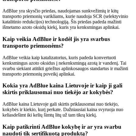
AdBlue yra skysčio priedas, naudojamas sunkvežimių ir kitų
transporto priemonių varikliams, kurie naudoja SCR (selektyvinio
katalitinio redukcijos) technologiją. Šis priedas padeda mažinti
išmetamo azoto oksidų kiekį, kuris yra kenksmingas aplinkai.
Kaip veikia AdBlue ir kodėl jis yra svarbus
transporto priemonėms?
AdBlue veikia kaip katalizatorius, kuris padeda konvertuoti
kenksmingus azoto oksidus į nekenksmingą azotą ir vandenį. Tai
svarbu siekiant atitikti griežtus aplinkosaugos standartus ir mažinti
transporto priemonių poveikį aplinkai.
Kokia yra AdBlue kaina Lietuvoje ir kaip ji gali
skirtis priklausomai nuo tiekėjo ar kokybės?
AdBlue kaina Lietuvoje gali skirtis priklausomai nuo tiekėjo,
kokybės ir kiekio, kurį perkate. Dažniausiai kaina svyruoja nuo
keliasdešimt iki kelių šimtų litų už tam tikrą kiekį.
Kaip patikrinti AdBlue kokybę ir ar yra svarbu
naudoti tik sertifikuotą produktą?