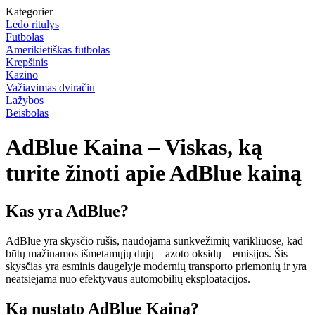
Kategorier
Ledo ritulys
Futbolas
Amerikietiškas futbolas
Krepšinis
Kazino
Važiavimas dviračiu
Lažybos
Beisbolas
AdBlue Kaina – Viskas, ką
turite žinoti apie AdBlue kainą
Kas yra AdBlue?
AdBlue yra skysčio rūšis, naudojama sunkvežimių varikliuose, kad
būtų mažinamos išmetamųjų dujų – azoto oksidų – emisijos. Šis
skysčias yra esminis daugelyje modernių transporto priemonių ir yra
neatsiejama nuo efektyvaus automobilių eksploatacijos.
Ką nustato AdBlue Kainą?