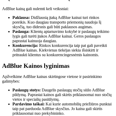
AdBlue kainą gali nulemti keli veiksniai:
Paklausa:
Didžiausią įtaką AdBlue kainai turi rinkos
poreikis. Kuo daugiau transporto priemonių naudoja šį
skysčią, tuo didesnis gali būti paklausos augimas.
Paslauga:
Klientų aptarnavimo kokybė ir paslaugų teikimo
lygis gali turėti įtakos AdBlue kainai. Geros paslaugos
paprastai kainuoja daugiau.
Konkurencija:
Rinkos konkurencija taip pat gali paveikti
AdBlue kainas. Kiekvienas tiekėjas siekia išsiskirti ir
pritraukti klientus su konkurencingesnėmis kainomis.
AdBlue Kainos lyginimas
Apžvelkime AdBlue kainas skirtingose vietose ir pasirinkimo
galimybes:
Paslaugų stotys:
Daugelis paslaugų stočių siūlo AdBlue
pildymą. Paprastai kainos gali skirtis priklausomai nuo stočių
vietos ir specialių pasiūlymų.
Pardavimo taškai:
Kai kurie automobilių priežiūros punktai
taip pat parduoda AdBlue skysčius. Jo kaina gali skirtis
priklausomai nuo prekybininko.