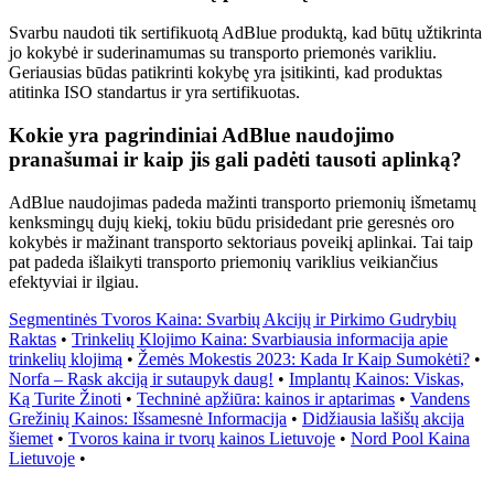
Svarbu naudoti tik sertifikuotą AdBlue produktą, kad būtų užtikrinta
jo kokybė ir suderinamumas su transporto priemonės varikliu.
Geriausias būdas patikrinti kokybę yra įsitikinti, kad produktas
atitinka ISO standartus ir yra sertifikuotas.
Kokie yra pagrindiniai AdBlue naudojimo
pranašumai ir kaip jis gali padėti tausoti aplinką?
AdBlue naudojimas padeda mažinti transporto priemonių išmetamų
kenksmingų dujų kiekį, tokiu būdu prisidedant prie geresnės oro
kokybės ir mažinant transporto sektoriaus poveikį aplinkai. Tai taip
pat padeda išlaikyti transporto priemonių variklius veikiančius
efektyviai ir ilgiau.
Segmentinės Tvoros Kaina: Svarbių Akcijų ir Pirkimo Gudrybių
Raktas
•
Trinkelių Klojimo Kaina: Svarbiausia informacija apie
trinkelių klojimą
•
Žemės Mokestis 2023: Kada Ir Kaip Sumokėti?
•
Norfa – Rask akciją ir sutaupyk daug!
•
Implantų Kainos: Viskas,
Ką Turite Žinoti
•
Techninė apžiūra: kainos ir aptarimas
•
Vandens
Grežinių Kainos: Išsamesnė Informacija
•
Didžiausia lašišų akcija
šiemet
•
Tvoros kaina ir tvorų kainos Lietuvoje
•
Nord Pool Kaina
Lietuvoje
•