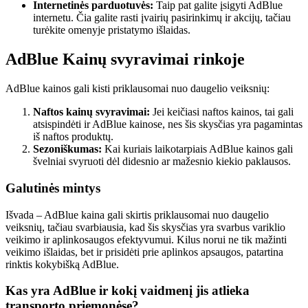
Internetinės parduotuvės:
Taip pat galite įsigyti AdBlue
internetu. Čia galite rasti įvairių pasirinkimų ir akcijų, tačiau
turėkite omenyje pristatymo išlaidas.
AdBlue Kainų svyravimai rinkoje
AdBlue kainos gali kisti priklausomai nuo daugelio veiksnių:
Naftos kainų svyravimai:
Jei keičiasi naftos kainos, tai gali
atsispindėti ir AdBlue kainose, nes šis skysčias yra pagamintas
iš naftos produktų.
Sezoniškumas:
Kai kuriais laikotarpiais AdBlue kainos gali
švelniai svyruoti dėl didesnio ar mažesnio kiekio paklausos.
Galutinės mintys
Išvada – AdBlue kaina gali skirtis priklausomai nuo daugelio
veiksnių, tačiau svarbiausia, kad šis skysčias yra svarbus variklio
veikimo ir aplinkosaugos efektyvumui. Kilus norui ne tik mažinti
veikimo išlaidas, bet ir prisidėti prie aplinkos apsaugos, patartina
rinktis kokybišką AdBlue.
Kas yra AdBlue ir kokį vaidmenį jis atlieka
transporto priemonėse?