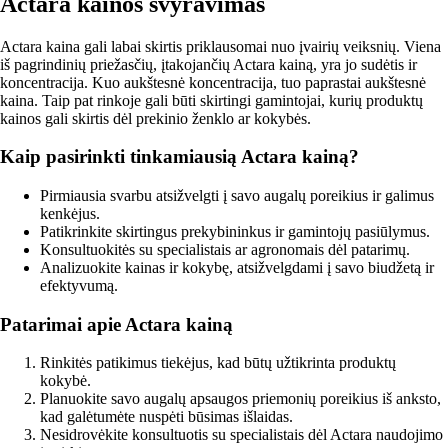
Actara kainos svyravimas
Actara kaina gali labai skirtis priklausomai nuo įvairių veiksnių. Viena
iš pagrindinių priežasčių, įtakojančių Actara kainą, yra jo sudėtis ir
koncentracija. Kuo aukštesnė koncentracija, tuo paprastai aukštesnė
kaina. Taip pat rinkoje gali būti skirtingi gamintojai, kurių produktų
kainos gali skirtis dėl prekinio ženklo ar kokybės.
Kaip pasirinkti tinkamiausią Actara kainą?
Pirmiausia svarbu atsižvelgti į savo augalų poreikius ir galimus
kenkėjus.
Patikrinkite skirtingus prekybininkus ir gamintojų pasiūlymus.
Konsultuokitės su specialistais ar agronomais dėl patarimų.
Analizuokite kainas ir kokybę, atsižvelgdami į savo biudžetą ir
efektyvumą.
Patarimai apie Actara kainą
Rinkitės patikimus tiekėjus, kad būtų užtikrinta produktų
kokybė.
Planuokite savo augalų apsaugos priemonių poreikius iš anksto,
kad galėtumėte nuspėti būsimas išlaidas.
Nesidrovėkite konsultuotis su specialistais dėl Actara naudojimo