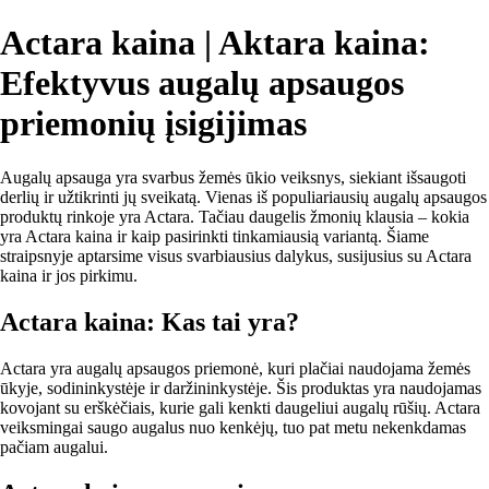
Actara kaina | Aktara kaina:
Efektyvus augalų apsaugos
priemonių įsigijimas
Augalų apsauga yra svarbus žemės ūkio veiksnys, siekiant išsaugoti
derlių ir užtikrinti jų sveikatą. Vienas iš populiariausių augalų apsaugos
produktų rinkoje yra Actara. Tačiau daugelis žmonių klausia – kokia
yra Actara kaina ir kaip pasirinkti tinkamiausią variantą. Šiame
straipsnyje aptarsime visus svarbiausius dalykus, susijusius su Actara
kaina ir jos pirkimu.
Actara kaina: Kas tai yra?
Actara yra augalų apsaugos priemonė, kuri plačiai naudojama žemės
ūkyje, sodininkystėje ir daržininkystėje. Šis produktas yra naudojamas
kovojant su erškėčiais, kurie gali kenkti daugeliui augalų rūšių. Actara
veiksmingai saugo augalus nuo kenkėjų, tuo pat metu nekenkdamas
pačiam augalui.