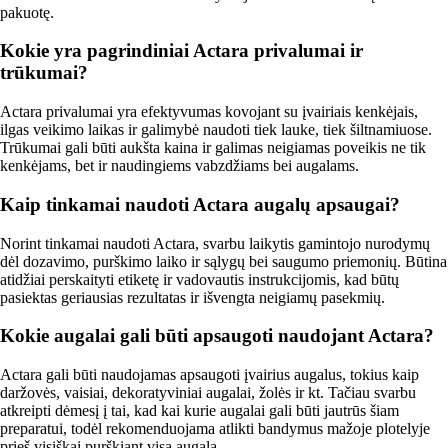
pakuotę.
Kokie yra pagrindiniai Actara privalumai ir
trūkumai?
Actara privalumai yra efektyvumas kovojant su įvairiais kenkėjais,
ilgas veikimo laikas ir galimybė naudoti tiek lauke, tiek šiltnamiuose.
Trūkumai gali būti aukšta kaina ir galimas neigiamas poveikis ne tik
kenkėjams, bet ir naudingiems vabzdžiams bei augalams.
Kaip tinkamai naudoti Actara augalų apsaugai?
Norint tinkamai naudoti Actara, svarbu laikytis gamintojo nurodymų
dėl dozavimo, purškimo laiko ir sąlygų bei saugumo priemonių. Būtina
atidžiai perskaityti etiketę ir vadovautis instrukcijomis, kad būtų
pasiektas geriausias rezultatas ir išvengta neigiamų pasekmių.
Kokie augalai gali būti apsaugoti naudojant Actara?
Actara gali būti naudojamas apsaugoti įvairius augalus, tokius kaip
daržovės, vaisiai, dekoratyviniai augalai, žolės ir kt. Tačiau svarbu
atkreipti dėmesį į tai, kad kai kurie augalai gali būti jautrūs šiam
preparatui, todėl rekomenduojama atlikti bandymus mažoje plotelyje
prieš visiškai purškiant visą augalą.