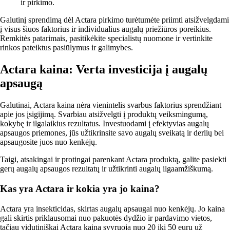
ir pirkimo.
Galutinį sprendimą dėl Actara pirkimo turėtumėte priimti atsižvelgdami
į visus šiuos faktorius ir individualius augalų priežiūros poreikius.
Remkitės patarimais, pasitikėkite specialistų nuomone ir vertinkite
rinkos pateiktus pasiūlymus ir galimybes.
Actara kaina: Verta investicija į augalų
apsaugą
Galutinai, Actara kaina nėra vienintelis svarbus faktorius sprendžiant
apie jos įsigijimą. Svarbiau atsižvelgti į produktų veiksmingumą,
kokybę ir ilgalaikius rezultatus. Investuodami į efektyvias augalų
apsaugos priemones, jūs užtikrinsite savo augalų sveikatą ir derlių bei
apsaugosite juos nuo kenkėjų.
Taigi, atsakingai ir protingai parenkant Actara produktą, galite pasiekti
gerų augalų apsaugos rezultatų ir užtikrinti augalų ilgaamžiškumą.
Kas yra Actara ir kokia yra jo kaina?
Actara yra insekticidas, skirtas augalų apsaugai nuo kenkėjų. Jo kaina
gali skirtis priklausomai nuo pakuotės dydžio ir pardavimo vietos,
tačiau vidutiniškai Actara kaina svyruoja nuo 20 iki 50 eurų už