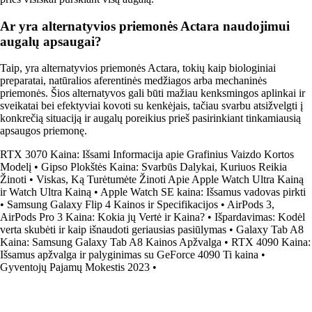
Ar yra alternatyvios priemonės Actara naudojimui
augalų apsaugai?
Taip, yra alternatyvios priemonės Actara, tokių kaip biologiniai
preparatai, natūralios aferentinės medžiagos arba mechaninės
priemonės. Šios alternatyvos gali būti mažiau kenksmingos aplinkai ir
sveikatai bei efektyviai kovoti su kenkėjais, tačiau svarbu atsižvelgti į
konkrečią situaciją ir augalų poreikius prieš pasirinkiant tinkamiausią
apsaugos priemonę.
RTX 3070 Kaina: Išsami Informacija apie Grafinius Vaizdo Kortos
Modelį
•
Gipso Plokštės Kaina: Svarbūs Dalykai, Kuriuos Reikia
Žinoti
•
Viskas, Ką Turėtumėte Žinoti Apie Apple Watch Ultra Kainą
ir Watch Ultra Kainą
•
Apple Watch SE kaina: Išsamus vadovas pirkti
•
Samsung Galaxy Flip 4 Kainos ir Specifikacijos
•
AirPods 3,
AirPods Pro 3 Kaina: Kokia jų Vertė ir Kaina?
•
Išpardavimas: Kodėl
verta skubėti ir kaip išnaudoti geriausias pasiūlymas
•
Galaxy Tab A8
Kaina: Samsung Galaxy Tab A8 Kainos Apžvalga
•
RTX 4090 Kaina:
Išsamus apžvalga ir palyginimas su GeForce 4090 Ti kaina
•
Gyventojų Pajamų Mokestis 2023
•