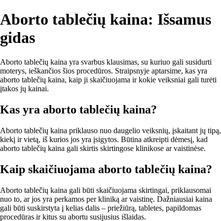
Aborto tablečių kaina: Išsamus
gidas
Aborto tablečių kaina yra svarbus klausimas, su kuriuo gali susidurti
moterys, ieškančios šios procedūros. Straipsnyje aptarsime, kas yra
aborto tablečių kaina, kaip ji skaičiuojama ir kokie veiksniai gali turėti
įtakos jų kainai.
Kas yra aborto tablečių kaina?
Aborto tablečių kaina priklauso nuo daugelio veiksnių, įskaitant jų tipą,
kiekį ir vietą, iš kurios jos yra įsigytos. Būtina atkreipti dėmesį, kad
aborto tablečių kaina gali skirtis skirtingose klinikose ar vaistinėse.
Kaip skaičiuojama aborto tablečių kaina?
Aborto tablečių kaina gali būti skaičiuojama skirtingai, priklausomai
nuo to, ar jos yra perkamos per kliniką ar vaistinę. Dažniausiai kaina
gali būti suskirstyta į kelias dalis – priežiūrą, tabletes, papildomas
procedūras ir kitus su abortu susijusius išlaidas.