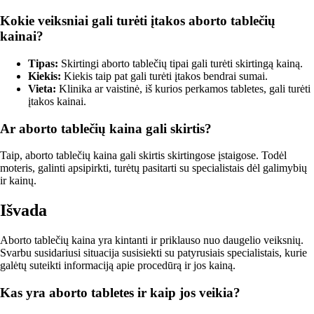
Kokie veiksniai gali turėti įtakos aborto tablečių
kainai?
Tipas:
Skirtingi aborto tablečių tipai gali turėti skirtingą kainą.
Kiekis:
Kiekis taip pat gali turėti įtakos bendrai sumai.
Vieta:
Klinika ar vaistinė, iš kurios perkamos tabletes, gali turėti
įtakos kainai.
Ar aborto tablečių kaina gali skirtis?
Taip, aborto tablečių kaina gali skirtis skirtingose įstaigose. Todėl
moteris, galinti apsipirkti, turėtų pasitarti su specialistais dėl galimybių
ir kainų.
Išvada
Aborto tablečių kaina yra kintanti ir priklauso nuo daugelio veiksnių.
Svarbu susidariusi situacija susisiekti su patyrusiais specialistais, kurie
galėtų suteikti informaciją apie procedūrą ir jos kainą.
Kas yra aborto tabletes ir kaip jos veikia?