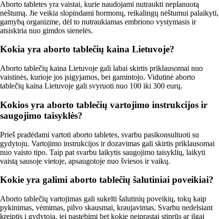
Aborto tabletes yra vaistai, kurie naudojami nutraukti neplanuotą
nėštumą. Jie veikia slopindami hormonų, reikalingų nėštumui palaikyti,
gamybą organizme, dėl to nutraukiamas embriono vystymasis ir
atsiskiria nuo gimdos sienelės.
Kokia yra aborto tablečių kaina Lietuvoje?
Aborto tablečių kaina Lietuvoje gali labai skirtis priklausomai nuo
vaistinės, kurioje jos įsigyjamos, bei gamintojo. Vidutinė aborto
tablečių kaina Lietuvoje gali svyruoti nuo 100 iki 300 eurų.
Kokios yra aborto tablečių vartojimo instrukcijos ir
saugojimo taisyklės?
Prieš pradėdami vartoti aborto tabletes, svarbu pasikonsultuoti su
gydytoju. Vartojimo instrukcijos ir dozavimas gali skirtis priklausomai
nuo vaisto tipo. Taip pat svarbu laikytis saugojimo taisyklių, laikyti
vaistą sausoje vietoje, apsaugotoje nuo šviesos ir vaikų.
Kokie yra galimi aborto tablečių šalutiniai poveikiai?
Aborto tablečių vartojimas gali sukelti šalutinių poveikių, tokų kaip
pykinimas, vėmimas, pilvo skausmai, kraujavimas. Svarbu nedelsiant
kreiptis į gydytoją, jei pastebimi bet kokie neįprastai stiprūs ar ilgai