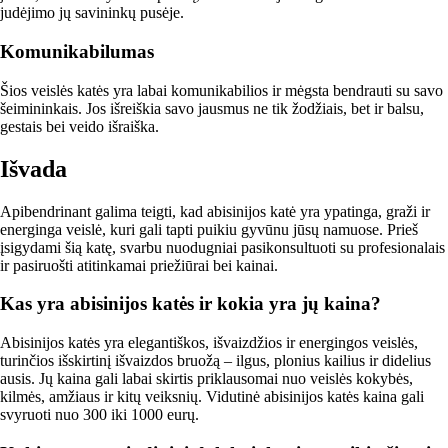
judėjimo jų savininkų pusėje.
Komunikabilumas
Šios veislės katės yra labai komunikabilios ir mėgsta bendrauti su savo
šeimininkais. Jos išreiškia savo jausmus ne tik žodžiais, bet ir balsu,
gestais bei veido išraiška.
Išvada
Apibendrinant galima teigti, kad abisinijos katė yra ypatinga, graži ir
energinga veislė, kuri gali tapti puikiu gyvūnu jūsų namuose. Prieš
įsigydami šią katę, svarbu nuodugniai pasikonsultuoti su profesionalais
ir pasiruošti atitinkamai priežiūrai bei kainai.
Kas yra abisinijos katės ir kokia yra jų kaina?
Abisinijos katės yra elegantiškos, išvaizdžios ir energingos veislės,
turinčios išskirtinį išvaizdos bruožą – ilgus, plonius kailius ir didelius
ausis. Jų kaina gali labai skirtis priklausomai nuo veislės kokybės,
kilmės, amžiaus ir kitų veiksnių. Vidutinė abisinijos katės kaina gali
svyruoti nuo 300 iki 1000 eurų.