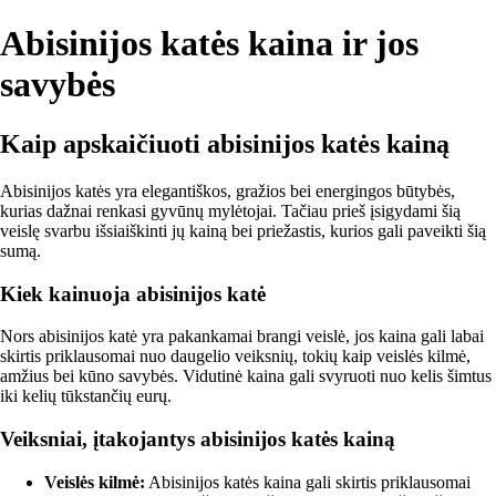
Abisinijos katės kaina ir jos
savybės
Kaip apskaičiuoti abisinijos katės kainą
Abisinijos katės yra elegantiškos, gražios bei energingos būtybės,
kurias dažnai renkasi gyvūnų mylėtojai. Tačiau prieš įsigydami šią
veislę svarbu išsiaiškinti jų kainą bei priežastis, kurios gali paveikti šią
sumą.
Kiek kainuoja abisinijos katė
Nors abisinijos katė yra pakankamai brangi veislė, jos kaina gali labai
skirtis priklausomai nuo daugelio veiksnių, tokių kaip veislės kilmė,
amžius bei kūno savybės. Vidutinė kaina gali svyruoti nuo kelis šimtus
iki kelių tūkstančių eurų.
Veiksniai, įtakojantys abisinijos katės kainą
Veislės kilmė:
Abisinijos katės kaina gali skirtis priklausomai