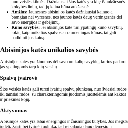
nuo veislės kilmės. Dažniausiai šios katės yra kilę iš aukštesnės
kokybės linijų, tad jų kaina būna aukštesnė.
Amžius:
Jaunesnės abisinijos katės dažniausiai kainuoja
brangiau nei vyresnės, nes jaunos katės daug vertingesnės dėl
savo energijos ir gebėjimų.
Kūno savybės:
Jei abisinijos katė turi ypatingų kūno savybių,
tokių kaip unikalios spalvos ar raumeningas kūnas, tai gali
padidinti jos kainą.
Abisinijos katės unikalios savybės
Abisinijos katės yra žinomos dėl savo unikalių savybių, kurios padaro
jas ypatingomis tarp kitų veislių.
Spalvų įvairovė
Šios veislės katės gali turėti įvairių spalvų plunksną, nuo šviesiai rudos
iki tamsiai rudos, su charakteringomis juodomis juostelėmis ant kaktos
ir priekinės kojų.
Aktyvumas
Abisinijos katės yra labai energingos ir žaismingos būtybės. Jos mėgsta
judėti, žaisti bei tyrinėti aplinką, tad reikalauja daug dėmesio ir