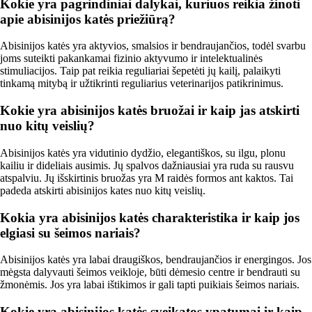
Kokie yra pagrindiniai dalykai, kuriuos reikia žinoti
apie abisinijos katės priežiūrą?
Abisinijos katės yra aktyvios, smalsios ir bendraujančios, todėl svarbu
joms suteikti pakankamai fizinio aktyvumo ir intelektualinės
stimuliacijos. Taip pat reikia reguliariai šepetėti jų kailį, palaikyti
tinkamą mitybą ir užtikrinti reguliarius veterinarijos patikrinimus.
Kokie yra abisinijos katės bruožai ir kaip jas atskirti
nuo kitų veislių?
Abisinijos katės yra vidutinio dydžio, elegantiškos, su ilgu, plonu
kailiu ir dideliais ausimis. Jų spalvos dažniausiai yra ruda su rausvu
atspalviu. Jų išskirtinis bruožas yra M raidės formos ant kaktos. Tai
padeda atskirti abisinijos kates nuo kitų veislių.
Kokia yra abisinijos katės charakteristika ir kaip jos
elgiasi su šeimos nariais?
Abisinijos katės yra labai draugiškos, bendraujančios ir energingos. Jos
mėgsta dalyvauti šeimos veikloje, būti dėmesio centre ir bendrauti su
žmonėmis. Jos yra labai ištikimos ir gali tapti puikiais šeimos nariais.
Kokie yra abisinijos katės sveikatos ypatumai ir kaip