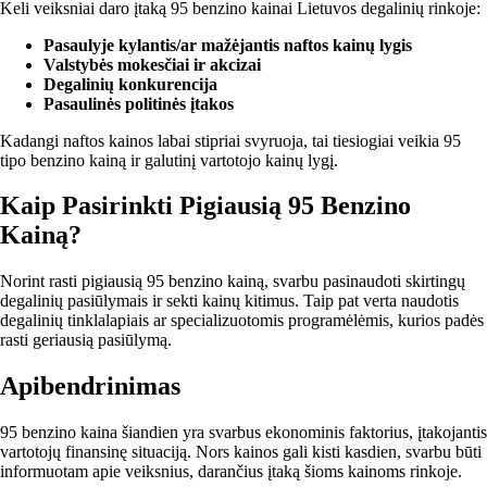
Keli veiksniai daro įtaką 95 benzino kainai Lietuvos degalinių rinkoje:
Pasaulyje kylantis/ar mažėjantis naftos kainų lygis
Valstybės mokesčiai ir akcizai
Degalinių konkurencija
Pasaulinės politinės įtakos
Kadangi naftos kainos labai stipriai svyruoja, tai tiesiogiai veikia 95
tipo benzino kainą ir galutinį vartotojo kainų lygį.
Kaip Pasirinkti Pigiausią 95 Benzino
Kainą?
Norint rasti pigiausią 95 benzino kainą, svarbu pasinaudoti skirtingų
degalinių pasiūlymais ir sekti kainų kitimus. Taip pat verta naudotis
degalinių tinklalapiais ar specializuotomis programėlėmis, kurios padės
rasti geriausią pasiūlymą.
Apibendrinimas
95 benzino kaina šiandien yra svarbus ekonominis faktorius, įtakojantis
vartotojų finansinę situaciją. Nors kainos gali kisti kasdien, svarbu būti
informuotam apie veiksnius, darančius įtaką šioms kainoms rinkoje.