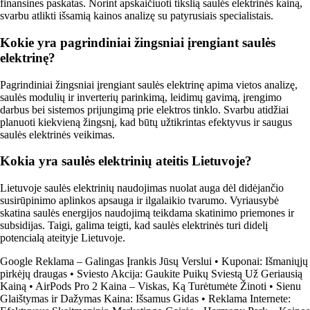
finansines paskatas. Norint apskaičiuoti tikslią saulės elektrinės kainą,
svarbu atlikti išsamią kainos analizę su patyrusiais specialistais.
Kokie yra pagrindiniai žingsniai įrengiant saulės
elektrinę?
Pagrindiniai žingsniai įrengiant saulės elektrinę apima vietos analizę,
saulės modulių ir inverterių parinkimą, leidimų gavimą, įrengimo
darbus bei sistemos prijungimą prie elektros tinklo. Svarbu atidžiai
planuoti kiekvieną žingsnį, kad būtų užtikrintas efektyvus ir saugus
saulės elektrinės veikimas.
Kokia yra saulės elektrinių ateitis Lietuvoje?
Lietuvoje saulės elektrinių naudojimas nuolat auga dėl didėjančio
susirūpinimo aplinkos apsauga ir ilgalaikio tvarumo. Vyriausybė
skatina saulės energijos naudojimą teikdama skatinimo priemones ir
subsidijas. Taigi, galima teigti, kad saulės elektrinės turi didelį
potencialą ateityje Lietuvoje.
Google Reklama – Galingas Įrankis Jūsų Verslui
•
Kuponai: Išmaniųjų
pirkėjų draugas
•
Sviesto Akcija: Gaukite Puikų Sviestą Už Geriausią
Kainą
•
AirPods Pro 2 Kaina – Viskas, Ką Turėtumėte Žinoti
•
Sienu
Glaištymas ir Dažymas Kaina: Išsamus Gidas
•
Reklama Internete: