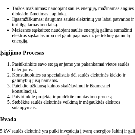
Taršos mažinimas: naudojant saulės energiją, mažinamas anglies
dioksido išmetimas į aplinką.
Ilgaamžiškumas: dauguma saulės elektrinių yra labai patvarios ir
turi ilgą tarnavimo laiką.
Mažesnės sąskaitos: naudojant saulės energiją galima sumažinti
elektros sąskaitas arba net gauti pajamas už perteklinę gamintą
energiją.
Įsigijimo Procesas
Pasitikrinkite savo stogą ar jame yra pakankamai vietos saulės
baterijoms.
Konsultuokitės su specialistais dėl saulės elektrinės kiekio ir
galimybių jūsų namams.
Pateikite užklausą kainos skaičiavimui ir išsamesnei
konsultacijai.
Patvirtinkite projektą ir pradėkite montavimo procesą.
Stebėkite saulės elektrinės veikimą ir mėgaukitės elektros
sutaupymais.
Išvada
5 kW saulės elektrinė yra puiki investicija į tvarų energijos šaltinį ir gali