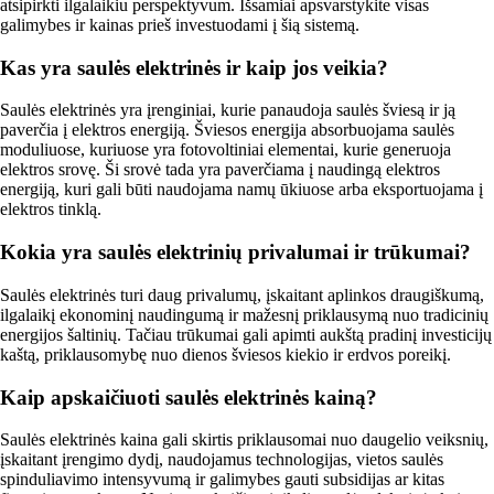
atsipirkti ilgalaikiu perspektyvum. Išsamiai apsvarstykite visas
galimybes ir kainas prieš investuodami į šią sistemą.
Kas yra saulės elektrinės ir kaip jos veikia?
Saulės elektrinės yra įrenginiai, kurie panaudoja saulės šviesą ir ją
paverčia į elektros energiją. Šviesos energija absorbuojama saulės
moduliuose, kuriuose yra fotovoltiniai elementai, kurie generuoja
elektros srovę. Ši srovė tada yra paverčiama į naudingą elektros
energiją, kuri gali būti naudojama namų ūkiuose arba eksportuojama į
elektros tinklą.
Kokia yra saulės elektrinių privalumai ir trūkumai?
Saulės elektrinės turi daug privalumų, įskaitant aplinkos draugiškumą,
ilgalaikį ekonominį naudingumą ir mažesnį priklausymą nuo tradicinių
energijos šaltinių. Tačiau trūkumai gali apimti aukštą pradinį investicijų
kaštą, priklausomybę nuo dienos šviesos kiekio ir erdvos poreikį.
Kaip apskaičiuoti saulės elektrinės kainą?
Saulės elektrinės kaina gali skirtis priklausomai nuo daugelio veiksnių,
įskaitant įrengimo dydį, naudojamus technologijas, vietos saulės
spinduliavimo intensyvumą ir galimybes gauti subsidijas ar kitas