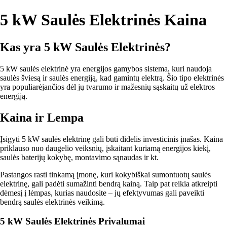
5 kW Saulės Elektrinės Kaina
Kas yra 5 kW Saulės Elektrinės?
5 kW saulės elektrinė yra energijos gamybos sistema, kuri naudoja
saulės šviesą ir saulės energiją, kad gamintų elektrą. Šio tipo elektrinės
yra populiarėjančios dėl jų tvarumo ir mažesnių sąskaitų už elektros
energiją.
Kaina ir Lempa
Įsigyti 5 kW saulės elektrinę gali būti didelis investicinis įnašas. Kaina
priklauso nuo daugelio veiksnių, įskaitant kuriamą energijos kiekį,
saulės baterijų kokybę, montavimo sąnaudas ir kt.
Pastangos rasti tinkamą įmonę, kuri kokybiškai sumontuotų saulės
elektrinę, gali padėti sumažinti bendrą kainą. Taip pat reikia atkreipti
dėmesį į lėmpas, kurias naudosite – jų efektyvumas gali paveikti
bendrą saulės elektrinės veikimą.
5 kW Saulės Elektrinės Privalumai