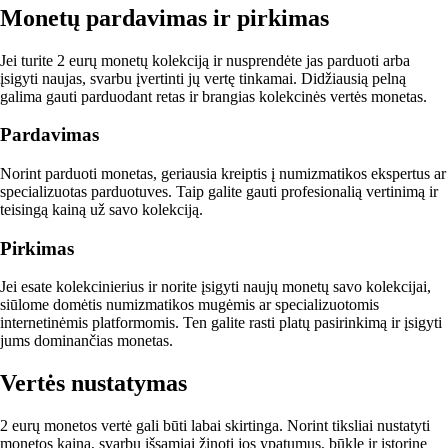
Monetų pardavimas ir pirkimas
Jei turite 2 eurų monetų kolekciją ir nusprendėte jas parduoti arba
įsigyti naujas, svarbu įvertinti jų vertę tinkamai. Didžiausią pelną
galima gauti parduodant retas ir brangias kolekcinės vertės monetas.
Pardavimas
Norint parduoti monetas, geriausia kreiptis į numizmatikos ekspertus ar
specializuotas parduotuves. Taip galite gauti profesionalią vertinimą ir
teisingą kainą už savo kolekciją.
Pirkimas
Jei esate kolekcinierius ir norite įsigyti naujų monetų savo kolekcijai,
siūlome domėtis numizmatikos mugėmis ar specializuotomis
internetinėmis platformomis. Ten galite rasti platų pasirinkimą ir įsigyti
jums dominančias monetas.
Vertės nustatymas
2 eurų monetos vertė gali būti labai skirtinga. Norint tiksliai nustatyti
monetos kainą, svarbu išsamiai žinoti jos ypatumus, būklę ir istorinę