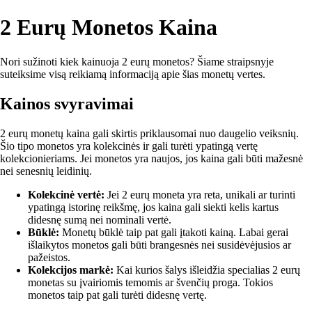
2 Eurų Monetos Kaina
Nori sužinoti kiek kainuoja 2 eurų monetos? Šiame straipsnyje
suteiksime visą reikiamą informaciją apie šias monetų vertes.
Kainos svyravimai
2 eurų monetų kaina gali skirtis priklausomai nuo daugelio veiksnių.
Šio tipo monetos yra kolekcinės ir gali turėti ypatingą vertę
kolekcionieriams. Jei monetos yra naujos, jos kaina gali būti mažesnė
nei senesnių leidinių.
Kolekcinė vertė:
Jei 2 eurų moneta yra reta, unikali ar turinti
ypatingą istorinę reikšmę, jos kaina gali siekti kelis kartus
didesnę sumą nei nominali vertė.
Būklė:
Monetų būklė taip pat gali įtakoti kainą. Labai gerai
išlaikytos monetos gali būti brangesnės nei susidėvėjusios ar
pažeistos.
Kolekcijos markė:
Kai kurios šalys išleidžia specialias 2 eurų
monetas su įvairiomis temomis ar švenčių proga. Tokios
monetos taip pat gali turėti didesnę vertę.