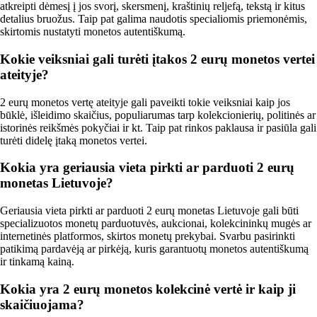
atkreipti dėmesį į jos svorį, skersmenį, kraštinių reljefą, tekstą ir kitus
detalius bruožus. Taip pat galima naudotis specialiomis priemonėmis,
skirtomis nustatyti monetos autentiškumą.
Kokie veiksniai gali turėti įtakos 2 eurų monetos vertei
ateityje?
2 eurų monetos vertę ateityje gali paveikti tokie veiksniai kaip jos
būklė, išleidimo skaičius, populiarumas tarp kolekcionierių, politinės ar
istorinės reikšmės pokyčiai ir kt. Taip pat rinkos paklausa ir pasiūla gali
turėti didelę įtaką monetos vertei.
Kokia yra geriausia vieta pirkti ar parduoti 2 eurų
monetas Lietuvoje?
Geriausia vieta pirkti ar parduoti 2 eurų monetas Lietuvoje gali būti
specializuotos monetų parduotuvės, aukcionai, kolekcininkų mugės ar
internetinės platformos, skirtos monetų prekybai. Svarbu pasirinkti
patikimą pardavėją ar pirkėją, kuris garantuotų monetos autentiškumą
ir tinkamą kainą.
Kokia yra 2 eurų monetos kolekcinė vertė ir kaip ji
skaičiuojama?