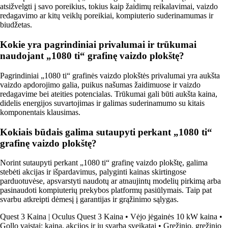
atsižvelgti į savo poreikius, tokius kaip žaidimų reikalavimai, vaizdo
redagavimo ar kitų veiklų poreikiai, kompiuterio suderinamumas ir
biudžetas.
Kokie yra pagrindiniai privalumai ir trūkumai
naudojant „1080 ti“ grafinę vaizdo plokštę?
Pagrindiniai „1080 ti“ grafinės vaizdo plokštės privalumai yra aukšta
vaizdo apdorojimo galia, puikus našumas žaidimuose ir vaizdo
redagavime bei ateities potencialas. Trūkumai gali būti aukšta kaina,
didelis energijos suvartojimas ir galimas suderinamumo su kitais
komponentais klausimas.
Kokiais būdais galima sutaupyti perkant „1080 ti“
grafinę vaizdo plokštę?
Norint sutaupyti perkant „1080 ti“ grafinę vaizdo plokštę, galima
stebėti akcijas ir išpardavimus, palyginti kainas skirtingose
parduotuvėse, apsvarstyti naudotų ar atnaujintų modelių pirkimą arba
pasinaudoti kompiuterių prekybos platformų pasiūlymais. Taip pat
svarbu atkreipti dėmesį į garantijas ir grąžinimo sąlygas.
Quest 3 Kaina | Oculus Quest 3 Kaina
•
Vėjo jėgainės 10 kW kaina
•
Gollo vaistai: kaina, akcijos ir jų svarba sveikatai
•
Grežinio, gręžinio