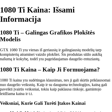
1080 Ti Kaina: Išsami
Informacija
1080 Ti – Galingas Grafikos Plokštės
Modelis
GTX 1080 Ti yra vienas iš geriausių ir galingiausių modelių tarp
kompiuterių atraminei vaizdo plokštei. Šis produktas siūlo aukštą
našumą ir kokybę, todėl yra pageidaujamas daugelio entuziastų.
1080 Ti Kaina – Kaip Ji Formuojama?
1080 Ti kaina yra sudėtingas klausimas, nes ji gali skirtis priklausomai
nuo daugelio veiksnių. Kaip ir su dauguma technologijos, kainą gali
paveikti įvairūs veiksniai, tokiu kaip paklausa rinkoje, gamintojo
leidžiama kaina ir t.t.
Veiksniai, Kurie Gali Turėti Įtakos Kainai