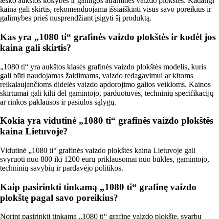
ieško aukštos kokybės ir galingos atraminės vaizdo plokštės. Kadangi
kaina gali skirtis, rekomenduojama išsiaiškinti visus savo poreikius ir
galimybes prieš nusprendžiant įsigyti šį produktą.
Kas yra „1080 ti“ grafinės vaizdo plokštės ir kodėl jos
kaina gali skirtis?
„1080 ti“ yra aukštos klasės grafinės vaizdo plokštės modelis, kuris
gali būti naudojamas žaidimams, vaizdo redagavimui ar kitoms
reikalaujančioms didelės vaizdo apdorojimo galios veikloms. Kainos
skirtumai gali kilti dėl gamintojo, parduotuvės, techninių specifikacijų
ar rinkos paklausos ir pasiūlos sąlygų.
Kokia yra vidutinė „1080 ti“ grafinės vaizdo plokštės
kaina Lietuvoje?
Vidutinė „1080 ti“ grafinės vaizdo plokštės kaina Lietuvoje gali
svyruoti nuo 800 iki 1200 eurų priklausomai nuo būklės, gamintojo,
techninių savybių ir pardavėjo politikos.
Kaip pasirinkti tinkamą „1080 ti“ grafinę vaizdo
plokštę pagal savo poreikius?
Norint pasirinkti tinkamą „1080 ti“ grafinę vaizdo plokštę, svarbu