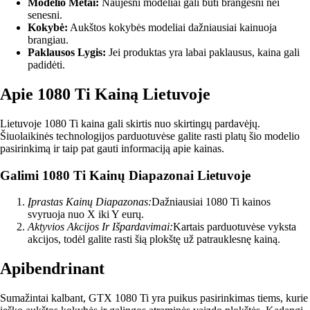
Modelio Metai:
Naujesni modeliai gali būti brangesni nei
senesni.
Kokybė:
Aukštos kokybės modeliai dažniausiai kainuoja
brangiau.
Paklausos Lygis:
Jei produktas yra labai paklausus, kaina gali
padidėti.
Apie 1080 Ti Kainą Lietuvoje
Lietuvoje 1080 Ti kaina gali skirtis nuo skirtingų pardavėjų.
Šiuolaikinės technologijos parduotuvėse galite rasti platų šio modelio
pasirinkimą ir taip pat gauti informaciją apie kainas.
Galimi 1080 Ti Kainų Diapazonai Lietuvoje
Įprastas Kainų Diapazonas:
Dažniausiai 1080 Ti kainos
svyruoja nuo X iki Y eurų.
Aktyvios Akcijos Ir Išpardavimai:
Kartais parduotuvėse vyksta
akcijos, todėl galite rasti šią plokštę už patrauklesnę kainą.
Apibendrinant
Sumažintai kalbant, GTX 1080 Ti yra puikus pasirinkimas tiems, kurie