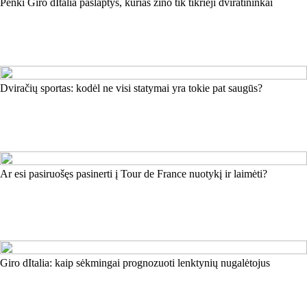
Penki Giro dItalia paslaptys, kurias žino tik tikrieji dviratininkai
Dviračių sportas: kodėl ne visi statymai yra tokie pat saugūs?
Ar esi pasiruošęs pasinerti į Tour de France nuotykį ir laimėti?
Giro dItalia: kaip sėkmingai prognozuoti lenktynių nugalėtojus