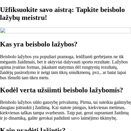
Užfiksuokite savo aistrą: Tapkite beisbolo
lažybų meistru!
Kas yra beisbolo lažybos?
Beisbolo lažybos yra populiari pramoga, leidžianti gerbėjams ne tik
mėgautis žaidimais, bet ir aktyviai dalyvauti sporto rezultate. Lažybos
apima įvairias formas, įskaitant statymus dėl rungtynių rezultatų,
žaidėjų pasirodymo ir netgi tam tikrų smulkmenų, pvz., ar batai lapai
bus išmušti tam tikru metu.
Kodėl verta užsiimti beisbolo lažybomis?
Beisbolo lažybos siūlo gausybę privalumų. Pirma, tai suteikia galimybę
daugiau įsitraukti į žaidimą. Kai statote pinigus, kiekvienas metimas,
kiekvienas taškas tampa svarbesnis. Taip pat, gerai suprantant žaidimą
ir jo dinamiką, galite gerokai padidinti savo laimėjimo tikimybę.
Kaip pradėti lažintis?