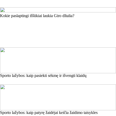
Kokie paslaptingi iššūkiai laukia Giro dItalia?
Sporto lažybos: kaip pasiekti sėkmę ir išvengti klaidų
Sporto lažybos: kaip patyrę žaidėjai keičia žaidimo taisykles