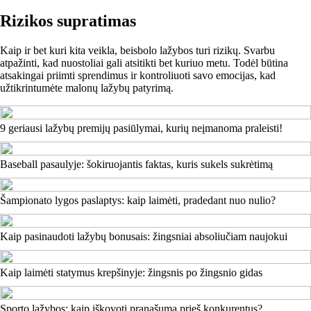
Rizikos supratimas
Kaip ir bet kuri kita veikla, beisbolo lažybos turi rizikų. Svarbu
atpažinti, kad nuostoliai gali atsitikti bet kuriuo metu. Todėl būtina
atsakingai priimti sprendimus ir kontroliuoti savo emocijas, kad
užtikrintumėte malonų lažybų patyrimą.
9 geriausi lažybų premijų pasiūlymai, kurių neįmanoma praleisti!
Baseball pasaulyje: šokiruojantis faktas, kuris sukels sukrėtimą
Šampionato lygos paslaptys: kaip laimėti, pradedant nuo nulio?
Kaip pasinaudoti lažybų bonusais: žingsniai absoliučiam naujokui
Kaip laimėti statymus krepšinyje: žingsnis po žingsnio gidas
Sporto lažybos: kaip iškovoti pranašumą prieš konkurentus?