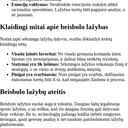
Emocijų valdymas:
Nesileiskite emocijoms trukdyti atlikti
racionalius sprendimus. Lažybos turėtų būti pagrįstos analize, o
ne jausmais.
Klaidingi mitai apie beisbolo lažybas
Norint tapti sėkmingu lažybų dalyviu, svarbu išsklaidyti keletą
klaidingų mitų:
Visada laimės favoritai:
Ne visada geriausia komanda laimi.
Sportas yra nenuspėjamas, ir dažnai būna netikėtų rezultatų.
Statymai yra tik lošimas:
Sėkmingos lažybos reikalauja žinių ir
strategijų, o ne vieno ar dviejų atsitiktinių statymų.
Pinigai yra svarbiausia:
Nors pinigai yra svarbūs, didžiausias
malonumas turėtų būti iš to, kad mėgaujatės žaidimu ir procesu.
Beisbolo lažybų ateitis
Beisbolo lažybos nuolat auga ir tobulėja. Daugiau šalių legalizuoja
sporto lažybas, o tai reiškia, kad vis daugiau žmonių gali dalyvauti
šioje veikloje. Be to, technologijų pažanga leidžia stebėti rungtynes
tiesiogiai, gauti geresnę analizę ir net naudotis patobulintomis lažybų
platformomis.