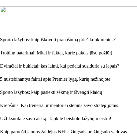
Sporto lažybos: kaip iškovoti pranašumą prieš konkurentus?
Trotting patarimai: Mitai ir faktai, kurie pakeis jūsų požiūrį
Dviračiai ir bukletai: kas laimi, kai pedalai susiduria su lapais?
5 nustebinantys faktai apie Premier lygą, kurių nežinojote
Sporto lažybos: kaip pasiekti sėkmę ir išvengti klaidų
Krepšinis: Kai treneriai ir mentoriai stebina savo strategijomis!
Užfiksuokite savo aistrą: Tapkite beisbolo lažybų meistru!
Kaip paruošti jaunus žaidėjus NHL: žingsnis po žingsnio vadovas