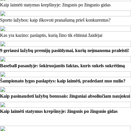
Kaip laimėti statymus krepšinyje: žingsnis po žingsnio gidas
Sporto lažybos: kaip iškovoti pranašumą prieš konkurentus?
Kas yra kazino: paslaptis, kurią žino tik elitiniai žaidėjai
9 geriausi lažybų premijų pasiūlymai, kurių neįmanoma praleisti!
Baseball pasaulyje: šokiruojantis faktas, kuris sukels sukrėtimą
Šampionato lygos paslaptys: kaip laimėti, pradedant nuo nulio?
Kaip pasinaudoti lažybų bonusais: žingsniai absoliučiam naujokui
Kaip laimėti statymus krepšinyje: žingsnis po žingsnio gidas