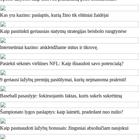
Kas yra kazino: paslaptis, kurią žino tik elitiniai žaidėjai
Kaip pasirinkti geriausias statymų strategijas beisbolo rungtynėse
Internetiniai kazino: atskleidžiame mitus ir tikrovę.
Pasiekti sėkmės viršūnes NFL: Kaip išnaudoti savo potencialą?
9 geriausi lažybų premijų pasiūlymai, kurių neįmanoma praleisti!
Baseball pasaulyje: šokiruojantis faktas, kuris sukels sukrėtimą
Šampionato lygos paslaptys: kaip laimėti, pradedant nuo nulio?
Kaip pasinaudoti lažybų bonusais: žingsniai absoliučiam naujokui