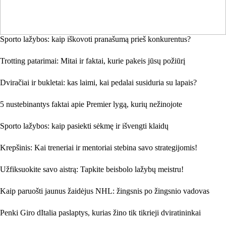
Sporto lažybos: kaip iškovoti pranašumą prieš konkurentus?
Trotting patarimai: Mitai ir faktai, kurie pakeis jūsų požiūrį
Dviračiai ir bukletai: kas laimi, kai pedalai susiduria su lapais?
5 nustebinantys faktai apie Premier lygą, kurių nežinojote
Sporto lažybos: kaip pasiekti sėkmę ir išvengti klaidų
Krepšinis: Kai treneriai ir mentoriai stebina savo strategijomis!
Užfiksuokite savo aistrą: Tapkite beisbolo lažybų meistru!
Kaip paruošti jaunus žaidėjus NHL: žingsnis po žingsnio vadovas
Penki Giro dItalia paslaptys, kurias žino tik tikrieji dviratininkai