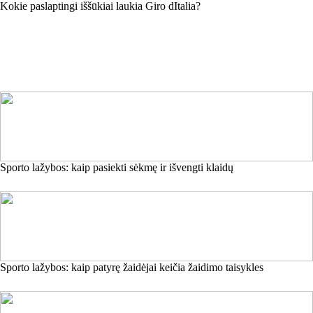
Kokie paslaptingi iššūkiai laukia Giro dItalia?
Sporto lažybos: kaip pasiekti sėkmę ir išvengti klaidų
Sporto lažybos: kaip patyrę žaidėjai keičia žaidimo taisykles