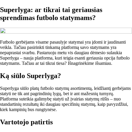
Superlyga: ar tikrai tai geriausias
sprendimas futbolo statymams?
Futbolo gerbėjams visame pasaulyje statymai yra įdomi ir jaudinanti
veikla. Tačiau pasirinkti tinkamą platformą savo statymams yra
nepaprastai svarbu. Pastaruoju metu vis daugiau dėmesio sulaukia
Superlyga – nauja platforma, kuri teigia esanti geriausia opcija futbolo
statymams. Tačiau ar tai tikrai tiesa? Išnagrinėkime išsamiau.
Ką siūlo Superlyga?
Superlyga siūlo platų futbolo statymų asortimentą, leidžiantį gerbėjams
statyti ne tik ant pagrindinių lygų, bet ir ant mažesnių turnyrų.
Platforma suteikia galimybę statyti už įvairias statymų rūšis – nuo
standartinių rezultatų iki daugiau specifinių statymų, kaip pavyzdžiui,
kiek kampinių bus rungtynėse.
Vartotojo patirtis