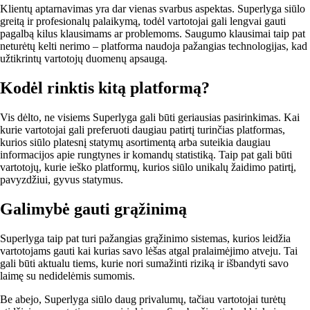
Klientų aptarnavimas yra dar vienas svarbus aspektas. Superlyga siūlo
greitą ir profesionalų palaikymą, todėl vartotojai gali lengvai gauti
pagalbą kilus klausimams ar problemoms. Saugumo klausimai taip pat
neturėtų kelti nerimo – platforma naudoja pažangias technologijas, kad
užtikrintų vartotojų duomenų apsaugą.
Kodėl rinktis kitą platformą?
Vis dėlto, ne visiems Superlyga gali būti geriausias pasirinkimas. Kai
kurie vartotojai gali preferuoti daugiau patirtį turinčias platformas,
kurios siūlo platesnį statymų asortimentą arba suteikia daugiau
informacijos apie rungtynes ir komandų statistiką. Taip pat gali būti
vartotojų, kurie ieško platformų, kurios siūlo unikalų žaidimo patirtį,
pavyzdžiui, gyvus statymus.
Galimybė gauti grąžinimą
Superlyga taip pat turi pažangias grąžinimo sistemas, kurios leidžia
vartotojams gauti kai kurias savo lėšas atgal pralaimėjimo atveju. Tai
gali būti aktualu tiems, kurie nori sumažinti riziką ir išbandyti savo
laimę su nedidelėmis sumomis.
Be abejo, Superlyga siūlo daug privalumų, tačiau vartotojai turėtų