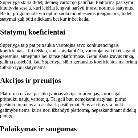
Superlyga skiria didelį dėmesį vartotojo patirčiai. Platforma pasižymi
intuityvia sąsaja, kuri leidžia lengvai naršyti ir rasti norimus statymus.
Be to, programuotė yra optimizuota mobiliesiems įrenginiams, todėl
statymai gali būti atliekami bet kur ir bet kada.
Statymų koeficientai
Superlyga taip pat pritraukia vartotojus savo konkurencingais
koeficientais. Tai reiškia, kad statydami čia, vartotojai gali tikėtis gauti
geresnius laimėjimus nei kitose platformose. Gerai išanalizavus rinką,
galima pastebėti, kad Superlyga siūlo geriausius koeficientus majorinių
futbolo lygų statymams.
Akcijos ir premijos
Platforma dažnai pasiūlo įvairias akcijas ir premijas, kurios gali
pritraukti naujų vartotojų. Tai gali būti nemokami statymai, pirmo
įnešimo premijos ar cashback pasiūlymai. Šios akcijos yra puiki
galimybė tiems, kurie nori išbandyti platformą, nepaskandinant didelių
pinigų.
Palaikymas ir saugumas