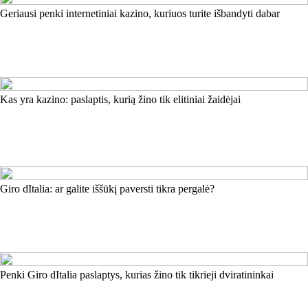
Geriausi penki internetiniai kazino, kuriuos turite išbandyti dabar
Kas yra kazino: paslaptis, kurią žino tik elitiniai žaidėjai
Giro dItalia: ar galite iššūkį paversti tikra pergalė?
Penki Giro dItalia paslaptys, kurias žino tik tikrieji dviratininkai