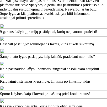
atidžiai apsvarstyti savo pasirinkimus. Svarbu žinoti, kad kiekviena
platforma turi savo ypatybes, o geriausias pasirinkimas priklauso nuo
individualių susidomėjimų ir pageidavimų. Nesvarbu, ar tai būtų
Superlyga, ar kita platforma, svarbiausia yra būti informuotu ir
atsakingai priimti sprendimus.
9 geriausi lažybų premijų pasiūlymai, kurių neįmanoma praleisti!
Baseball pasaulyje: šokiruojantis faktas, kuris sukels sukrėtimą
Šampionato lygos paslaptys: kaip laimėti, pradedant nuo nulio?
Kaip pasinaudoti lažybų bonusais: žingsniai absoliučiam naujokui
Kaip laimėti statymus krepšinyje: žingsnis po žingsnio gidas
Sporto lažybos: kaip iškovoti pranašumą prieš konkurentus?
Kas yra kazino: paslaptis, kurią žino tik elitiniai žaidėjai