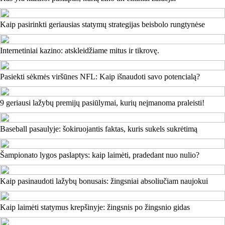
Kaip pasirinkti geriausias statymų strategijas beisbolo rungtynėse
Internetiniai kazino: atskleidžiame mitus ir tikrovę.
Pasiekti sėkmės viršūnes NFL: Kaip išnaudoti savo potencialą?
9 geriausi lažybų premijų pasiūlymai, kurių neįmanoma praleisti!
Baseball pasaulyje: šokiruojantis faktas, kuris sukels sukrėtimą
Šampionato lygos paslaptys: kaip laimėti, pradedant nuo nulio?
Kaip pasinaudoti lažybų bonusais: žingsniai absoliučiam naujokui
Kaip laimėti statymus krepšinyje: žingsnis po žingsnio gidas