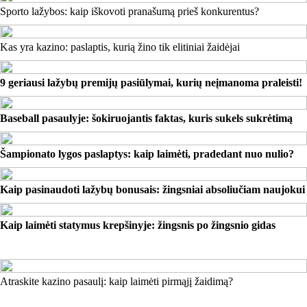
Sporto lažybos: kaip iškovoti pranašumą prieš konkurentus?
Kas yra kazino: paslaptis, kurią žino tik elitiniai žaidėjai
9 geriausi lažybų premijų pasiūlymai, kurių neįmanoma praleisti!
Baseball pasaulyje: šokiruojantis faktas, kuris sukels sukrėtimą
Šampionato lygos paslaptys: kaip laimėti, pradedant nuo nulio?
Kaip pasinaudoti lažybų bonusais: žingsniai absoliučiam naujokui
Kaip laimėti statymus krepšinyje: žingsnis po žingsnio gidas
Atraskite kazino pasaulį: kaip laimėti pirmąjį žaidimą?