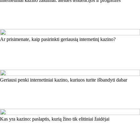
Internetiniai kazino žaidimai: ateities tendencijos ir prognozės
Ar prisimenate, kaip pasirinkti geriausią internetinį kazino?
Geriausi penki internetiniai kazino, kuriuos turite išbandyti dabar
Kas yra kazino: paslaptis, kurią žino tik elitiniai žaidėjai