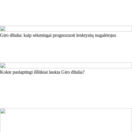
Giro dItalia: kaip sėkmingai prognozuoti lenktynių nugalėtojus
Kokie paslaptingi iššūkiai laukia Giro dItalia?