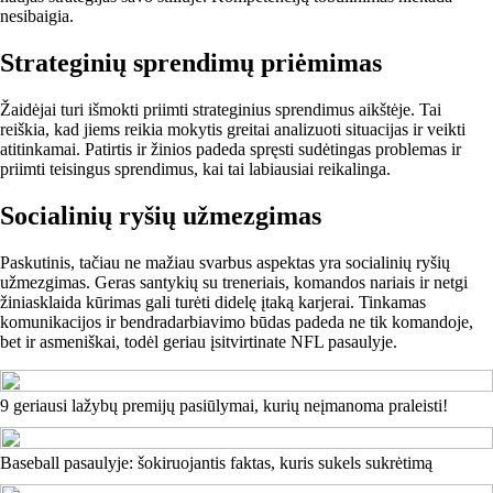
nesibaigia.
Strateginių sprendimų priėmimas
Žaidėjai turi išmokti priimti strateginius sprendimus aikštėje. Tai
reiškia, kad jiems reikia mokytis greitai analizuoti situacijas ir veikti
atitinkamai. Patirtis ir žinios padeda spręsti sudėtingas problemas ir
priimti teisingus sprendimus, kai tai labiausiai reikalinga.
Socialinių ryšių užmezgimas
Paskutinis, tačiau ne mažiau svarbus aspektas yra socialinių ryšių
užmezgimas. Geras santykių su treneriais, komandos nariais ir netgi
žiniasklaida kūrimas gali turėti didelę įtaką karjerai. Tinkamas
komunikacijos ir bendradarbiavimo būdas padeda ne tik komandoje,
bet ir asmeniškai, todėl geriau įsitvirtinate NFL pasaulyje.
9 geriausi lažybų premijų pasiūlymai, kurių neįmanoma praleisti!
Baseball pasaulyje: šokiruojantis faktas, kuris sukels sukrėtimą