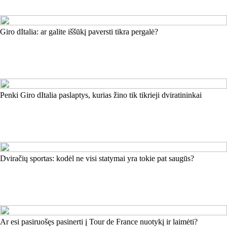
Giro dItalia: ar galite iššūkį paversti tikra pergalė?
Penki Giro dItalia paslaptys, kurias žino tik tikrieji dviratininkai
Dviračių sportas: kodėl ne visi statymai yra tokie pat saugūs?
Ar esi pasiruošęs pasinerti į Tour de France nuotykį ir laimėti?