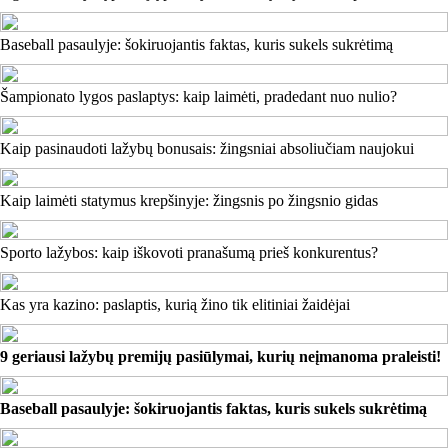
Baseball pasaulyje: šokiruojantis faktas, kuris sukels sukrėtimą
Šampionato lygos paslaptys: kaip laimėti, pradedant nuo nulio?
Kaip pasinaudoti lažybų bonusais: žingsniai absoliučiam naujokui
Kaip laimėti statymus krepšinyje: žingsnis po žingsnio gidas
Sporto lažybos: kaip iškovoti pranašumą prieš konkurentus?
Kas yra kazino: paslaptis, kurią žino tik elitiniai žaidėjai
9 geriausi lažybų premijų pasiūlymai, kurių neįmanoma praleisti!
Baseball pasaulyje: šokiruojantis faktas, kuris sukels sukrėtimą