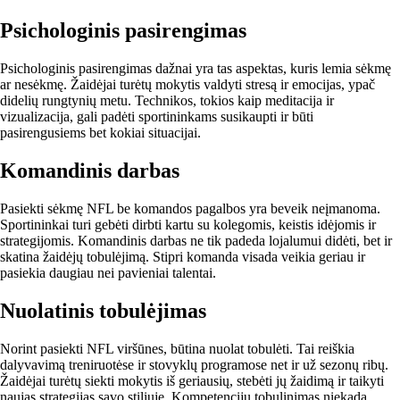
Psichologinis pasirengimas
Psichologinis pasirengimas dažnai yra tas aspektas, kuris lemia sėkmę
ar nesėkmę. Žaidėjai turėtų mokytis valdyti stresą ir emocijas, ypač
didelių rungtynių metu. Technikos, tokios kaip meditacija ir
vizualizacija, gali padėti sportininkams susikaupti ir būti
pasirengusiems bet kokiai situacijai.
Komandinis darbas
Pasiekti sėkmę NFL be komandos pagalbos yra beveik neįmanoma.
Sportininkai turi gebėti dirbti kartu su kolegomis, keistis idėjomis ir
strategijomis. Komandinis darbas ne tik padeda lojalumui didėti, bet ir
skatina žaidėjų tobulėjimą. Stipri komanda visada veikia geriau ir
pasiekia daugiau nei pavieniai talentai.
Nuolatinis tobulėjimas
Norint pasiekti NFL viršūnes, būtina nuolat tobulėti. Tai reiškia
dalyvavimą treniruotėse ir stovyklų programose net ir už sezonų ribų.
Žaidėjai turėtų siekti mokytis iš geriausių, stebėti jų žaidimą ir taikyti
naujas strategijas savo stiliuje. Kompetencijų tobulinimas niekada