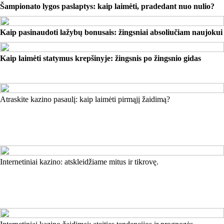
Šampionato lygos paslaptys: kaip laimėti, pradedant nuo nulio?
Kaip pasinaudoti lažybų bonusais: žingsniai absoliučiam naujokui
Kaip laimėti statymus krepšinyje: žingsnis po žingsnio gidas
Atraskite kazino pasaulį: kaip laimėti pirmąjį žaidimą?
Internetiniai kazino: atskleidžiame mitus ir tikrovę.