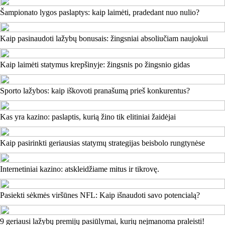
Šampionato lygos paslaptys: kaip laimėti, pradedant nuo nulio?
Kaip pasinaudoti lažybų bonusais: žingsniai absoliučiam naujokui
Kaip laimėti statymus krepšinyje: žingsnis po žingsnio gidas
Sporto lažybos: kaip iškovoti pranašumą prieš konkurentus?
Kas yra kazino: paslaptis, kurią žino tik elitiniai žaidėjai
Kaip pasirinkti geriausias statymų strategijas beisbolo rungtynėse
Internetiniai kazino: atskleidžiame mitus ir tikrovę.
Pasiekti sėkmės viršūnes NFL: Kaip išnaudoti savo potencialą?
9 geriausi lažybų premijų pasiūlymai, kurių neįmanoma praleisti!