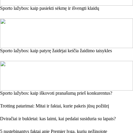
Sporto lažybos: kaip pasiekti sėkmę ir išvengti klaidų
Sporto lažybos: kaip patyrę žaidėjai keičia žaidimo taisykles
Sporto lažybos: kaip iškovoti pranašumą prieš konkurentus?
Trotting patarimai: Mitai ir faktai, kurie pakeis jūsų požiūrį
Dviračiai ir bukletai: kas laimi, kai pedalai susiduria su lapais?
5 nustebinantys faktai apie Premier lygą, kurių nežinojote