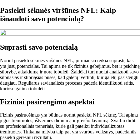
Pasiekti sėkmės viršūnes NFL: Kaip
išnaudoti savo potencialą?
Suprasti savo potencialą
Norint pasiekti sėkmės viršūnes NFL, pirmiausia reikia suprasti, kas
yra jūsų potencialas. Tai apima ne tik fizinius gebėjimus, bet ir psichinę
stiprybę, atkaklumą ir norą tobulėti. Žaidėjai turi nuolat analizuoti savo
silpnąsias ir stipriąsias puses, kad galėtų įvertinti, kur galėtų pasistengti
daugiau. Reguliarus savianalizės procesas padeda identifikuoti sritis,
kuriose galima tobulėti.
Fiziniai pasirengimo aspektai
Fizinis pasiruošimas yra būtinas norint pasiekti NFL sėkmę. Tai apima
jėgos treniruotes, ištvermės didinimą ir greičio lavinimą. Svarbu dirbti
su profesionaliais treneriais, kurie gali pateikti individualizuotas
treniruotes. Tinkama mityba taip pat yra svarbus veiksnys, padedantis
pasiekti geresnių rezultatų.