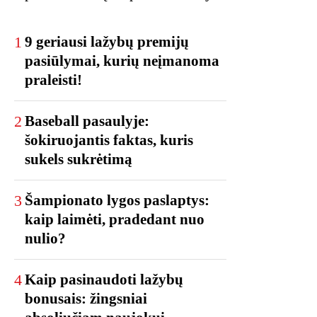
1
9 geriausi lažybų premijų
pasiūlymai, kurių neįmanoma
praleisti!
2
Baseball pasaulyje:
šokiruojantis faktas, kuris
sukels sukrėtimą
3
Šampionato lygos paslaptys:
kaip laimėti, pradedant nuo
nulio?
4
Kaip pasinaudoti lažybų
bonusais: žingsniai