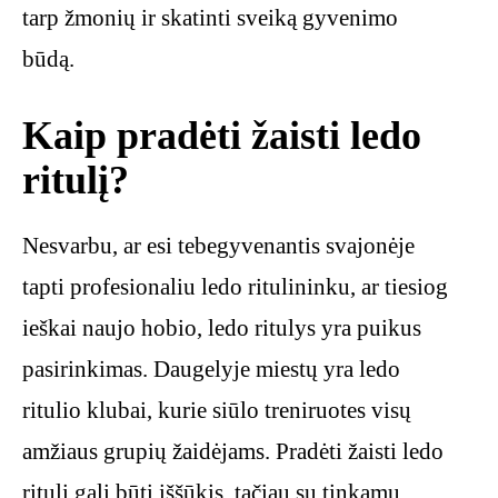
tarp žmonių ir skatinti sveiką gyvenimo
būdą.
Kaip pradėti žaisti ledo
ritulį?
Nesvarbu, ar esi tebegyvenantis svajonėje
tapti profesionaliu ledo ritulininku, ar tiesiog
ieškai naujo hobio, ledo ritulys yra puikus
pasirinkimas. Daugelyje miestų yra ledo
ritulio klubai, kurie siūlo treniruotes visų
amžiaus grupių žaidėjams. Pradėti žaisti ledo
ritulį gali būti iššūkis, tačiau su tinkamu