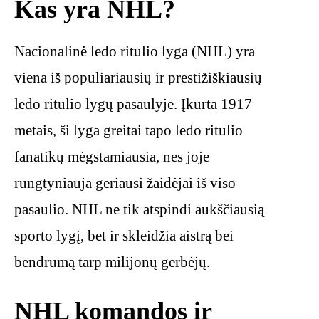
Kas yra NHL?
Nacionalinė ledo ritulio lyga (NHL) yra
viena iš populiariausių ir prestižiškiausių
ledo ritulio lygų pasaulyje. Įkurta 1917
metais, ši lyga greitai tapo ledo ritulio
fanatikų mėgstamiausia, nes joje
rungtyniauja geriausi žaidėjai iš viso
pasaulio. NHL ne tik atspindi aukščiausią
sporto lygį, bet ir skleidžia aistrą bei
bendrumą tarp milijonų gerbėjų.
NHL komandos ir