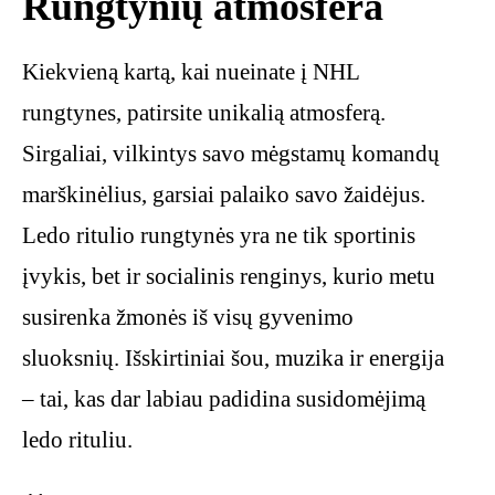
Rungtynių atmosfera
Kiekvieną kartą, kai nueinate į NHL
rungtynes, patirsite unikalią atmosferą.
Sirgaliai, vilkintys savo mėgstamų komandų
marškinėlius, garsiai palaiko savo žaidėjus.
Ledo ritulio rungtynės yra ne tik sportinis
įvykis, bet ir socialinis renginys, kurio metu
susirenka žmonės iš visų gyvenimo
sluoksnių. Išskirtiniai šou, muzika ir energija
– tai, kas dar labiau padidina susidomėjimą
ledo rituliu.