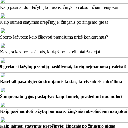
Kaip pasinaudoti lažybų bonusais: žingsniai absoliučiam naujokui
Kaip laimėti statymus krepšinyje: žingsnis po žingsnio gidas
Sporto lažybos: kaip iškovoti pranašumą prieš konkurentus?
Kas yra kazino: paslaptis, kurią žino tik elitiniai žaidėjai
9 geriausi lažybų premijų pasiūlymai, kurių neįmanoma praleisti!
Baseball pasaulyje: šokiruojantis faktas, kuris sukels sukrėtimą
Šampionato lygos paslaptys: kaip laimėti, pradedant nuo nulio?
Kaip pasinaudoti lažybų bonusais: žingsniai absoliučiam naujokui
Kaip laimėti statymus krepšinyje: žingsnis po žingsnio gidas