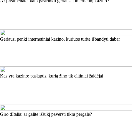
Ar prisimenate, kaip pasirinkti geriausią internetinį kazino?
Geriausi penki internetiniai kazino, kuriuos turite išbandyti dabar
Kas yra kazino: paslaptis, kurią žino tik elitiniai žaidėjai
Giro dItalia: ar galite iššūkį paversti tikra pergalė?