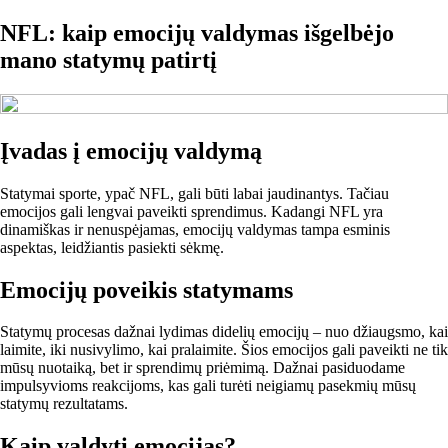
NFL: kaip emocijų valdymas išgelbėjo
mano statymų patirtį
Įvadas į emocijų valdymą
Statymai sporte, ypač NFL, gali būti labai jaudinantys. Tačiau
emocijos gali lengvai paveikti sprendimus. Kadangi NFL yra
dinamiškas ir nenuspėjamas, emocijų valdymas tampa esminis
aspektas, leidžiantis pasiekti sėkmę.
Emocijų poveikis statymams
Statymų procesas dažnai lydimas didelių emocijų – nuo džiaugsmo, kai
laimite, iki nusivylimo, kai pralaimite. Šios emocijos gali paveikti ne tik
mūsų nuotaiką, bet ir sprendimų priėmimą. Dažnai pasiduodame
impulsyvioms reakcijoms, kas gali turėti neigiamų pasekmių mūsų
statymų rezultatams.
Kaip valdyti emocijas?