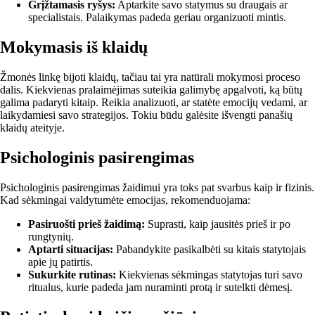
Grįžtamasis ryšys:
Aptarkite savo statymus su draugais ar
specialistais. Palaikymas padeda geriau organizuoti mintis.
Mokymasis iš klaidų
Žmonės linkę bijoti klaidų, tačiau tai yra natūrali mokymosi proceso
dalis. Kiekvienas pralaimėjimas suteikia galimybę apgalvoti, ką būtų
galima padaryti kitaip. Reikia analizuoti, ar statėte emocijų vedami, ar
laikydamiesi savo strategijos. Tokiu būdu galėsite išvengti panašių
klaidų ateityje.
Psichologinis pasirengimas
Psichologinis pasirengimas žaidimui yra toks pat svarbus kaip ir fizinis.
Kad sėkmingai valdytumėte emocijas, rekomenduojama:
Pasiruošti prieš žaidimą:
Suprasti, kaip jausitės prieš ir po
rungtynių.
Aptarti situacijas:
Pabandykite pasikalbėti su kitais statytojais
apie jų patirtis.
Sukurkite rutinas:
Kiekvienas sėkmingas statytojas turi savo
ritualus, kurie padeda jam nuraminti protą ir sutelkti dėmesį.