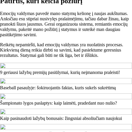
Patirtis, kuri keičia požiūrį
Emocijų valdymas pavedė mano statymų kelionę į naujas aukštumas.
Anksčiau esu stipriai nusivylęs pralaimėjimu, tačiau dabar žinau, kaip
pranokti šiuos jausmus. Gerai organizuota sistema, remiantis emocijų
valdymu, pakeitė mano požiūrį į statymus ir suteikė man daugiau
pasitikėjimo savimi.
Reikėtų nepamiršti, kad emocijų valdymas yra nuolatinis procesas.
Kiekvieną dieną reikia dirbti su savimi, kad pasiektume geresnius
rezultatus. Statymai gali būti ne tik liga, bet ir iššūkis.
9 geriausi lažybų premijų pasiūlymai, kurių neįmanoma praleisti!
Baseball pasaulyje: šokiruojantis faktas, kuris sukels sukrėtimą
Šampionato lygos paslaptys: kaip laimėti, pradedant nuo nulio?
Kaip pasinaudoti lažybų bonusais: žingsniai absoliučiam naujokui