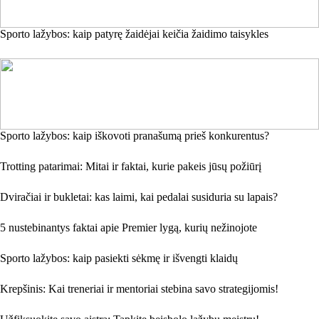
Sporto lažybos: kaip patyrę žaidėjai keičia žaidimo taisykles
Sporto lažybos: kaip iškovoti pranašumą prieš konkurentus?
Trotting patarimai: Mitai ir faktai, kurie pakeis jūsų požiūrį
Dviračiai ir bukletai: kas laimi, kai pedalai susiduria su lapais?
5 nustebinantys faktai apie Premier lygą, kurių nežinojote
Sporto lažybos: kaip pasiekti sėkmę ir išvengti klaidų
Krepšinis: Kai treneriai ir mentoriai stebina savo strategijomis!