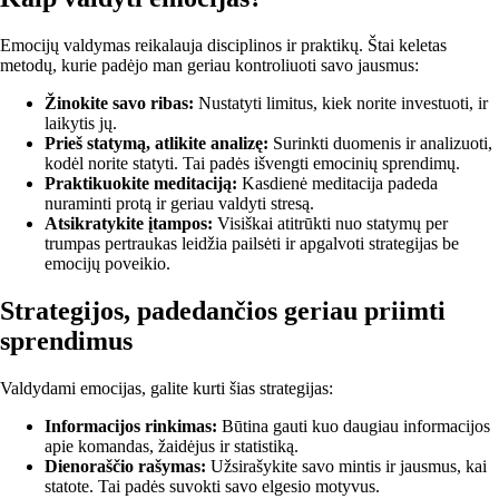
Emocijų valdymas reikalauja disciplinos ir praktikų. Štai keletas
metodų, kurie padėjo man geriau kontroliuoti savo jausmus:
Žinokite savo ribas:
Nustatyti limitus, kiek norite investuoti, ir
laikytis jų.
Prieš statymą, atlikite analizę:
Surinkti duomenis ir analizuoti,
kodėl norite statyti. Tai padės išvengti emocinių sprendimų.
Praktikuokite meditaciją:
Kasdienė meditacija padeda
nuraminti protą ir geriau valdyti stresą.
Atsikratykite įtampos:
Visiškai atitrūkti nuo statymų per
trumpas pertraukas leidžia pailsėti ir apgalvoti strategijas be
emocijų poveikio.
Strategijos, padedančios geriau priimti
sprendimus
Valdydami emocijas, galite kurti šias strategijas:
Informacijos rinkimas:
Būtina gauti kuo daugiau informacijos
apie komandas, žaidėjus ir statistiką.
Dienoraščio rašymas:
Užsirašykite savo mintis ir jausmus, kai
statote. Tai padės suvokti savo elgesio motyvus.