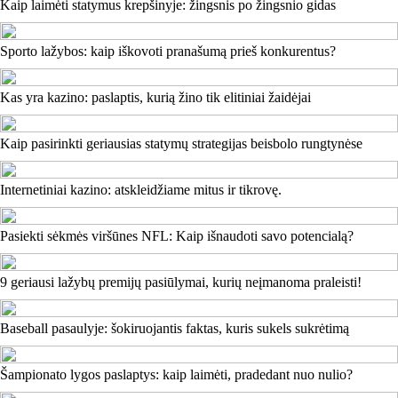
Kaip laimėti statymus krepšinyje: žingsnis po žingsnio gidas
Sporto lažybos: kaip iškovoti pranašumą prieš konkurentus?
Kas yra kazino: paslaptis, kurią žino tik elitiniai žaidėjai
Kaip pasirinkti geriausias statymų strategijas beisbolo rungtynėse
Internetiniai kazino: atskleidžiame mitus ir tikrovę.
Pasiekti sėkmės viršūnes NFL: Kaip išnaudoti savo potencialą?
9 geriausi lažybų premijų pasiūlymai, kurių neįmanoma praleisti!
Baseball pasaulyje: šokiruojantis faktas, kuris sukels sukrėtimą
Šampionato lygos paslaptys: kaip laimėti, pradedant nuo nulio?