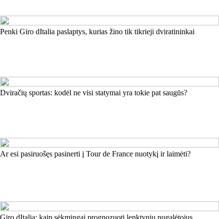
Penki Giro dItalia paslaptys, kurias žino tik tikrieji dviratininkai
Dviračių sportas: kodėl ne visi statymai yra tokie pat saugūs?
Ar esi pasiruošęs pasinerti į Tour de France nuotykį ir laimėti?
Giro dItalia: kaip sėkmingai prognozuoti lenktynių nugalėtojus