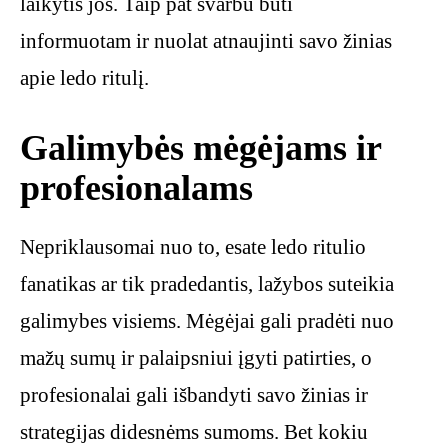
laikytis jos. Taip pat svarbu būti
informuotam ir nuolat atnaujinti savo žinias
apie ledo ritulį.
Galimybės mėgėjams ir
profesionalams
Nepriklausomai nuo to, esate ledo ritulio
fanatikas ar tik pradedantis, lažybos suteikia
galimybes visiems. Mėgėjai gali pradėti nuo
mažų sumų ir palaipsniui įgyti patirties, o
profesionalai gali išbandyti savo žinias ir
strategijas didesnėms sumoms. Bet kokiu