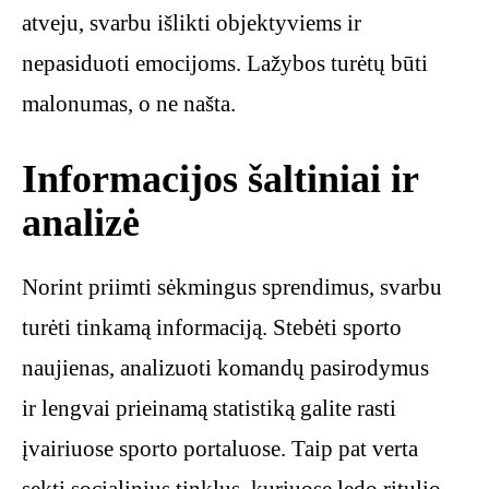
atveju, svarbu išlikti objektyviems ir
nepasiduoti emocijoms. Lažybos turėtų būti
malonumas, o ne našta.
Informacijos šaltiniai ir
analizė
Norint priimti sėkmingus sprendimus, svarbu
turėti tinkamą informaciją. Stebėti sporto
naujienas, analizuoti komandų pasirodymus
ir lengvai prieinamą statistiką galite rasti
įvairiuose sporto portaluose. Taip pat verta
sekti socialinius tinklus, kuriuose ledo ritulio