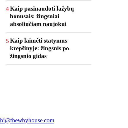
4
Kaip pasinaudoti lažybų
bonusais: žingsniai
absoliučiam naujokui
5
Kaip laimėti statymus
krepšinyje: žingsnis po
žingsnio gidas
hi@thewhyhouse.com