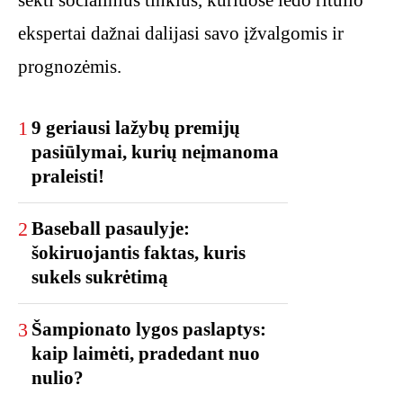
ekspertai dažnai dalijasi savo įžvalgomis ir
prognozėmis.
1
9 geriausi lažybų premijų
pasiūlymai, kurių neįmanoma
praleisti!
2
Baseball pasaulyje:
šokiruojantis faktas, kuris
sukels sukrėtimą
3
Šampionato lygos paslaptys:
kaip laimėti, pradedant nuo
nulio?