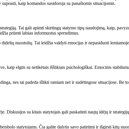
 suprasti, kaip komandos susidoroja su panašiomis situacijomis.
ų strategiją. Tai gali apimti skirtingų statymo tipų naudojimą, kaip, pav
 leidžia priimti labiau informuotus sprendimus.
uo didelių nuostolių. Tai leidžia valdyti emocijas ir nepasiduoti lemiamo
e, kaip elgtis su netikėtais iššūkiais psichologiškai. Emocinis stabiluma
dinga, nes tai padeda išlikti ramiam net ir sudėtingose situacijose. Be 
Diskusijos su kitais statytojais gali paskatinti naujų idėjų ir strategijų
eisbolo statytojams. Čia galite dalytis savo patirtimi ir išgirsti kitų nuo