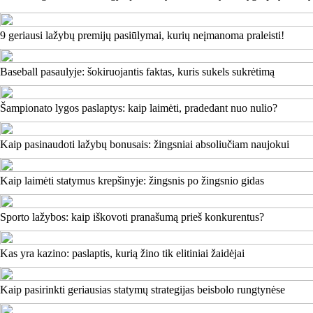
9 geriausi lažybų premijų pasiūlymai, kurių neįmanoma praleisti!
Baseball pasaulyje: šokiruojantis faktas, kuris sukels sukrėtimą
Šampionato lygos paslaptys: kaip laimėti, pradedant nuo nulio?
Kaip pasinaudoti lažybų bonusais: žingsniai absoliučiam naujokui
Kaip laimėti statymus krepšinyje: žingsnis po žingsnio gidas
Sporto lažybos: kaip iškovoti pranašumą prieš konkurentus?
Kas yra kazino: paslaptis, kurią žino tik elitiniai žaidėjai
Kaip pasirinkti geriausias statymų strategijas beisbolo rungtynėse