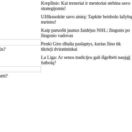
Krepšinis: Kai treneriai ir mentoriai stebina savo
strategijomis!
Užfiksuokite savo aistrą: Tapkite beisbolo lažybų
meistru!
Kaip paruošti jaunus žaidėjus NHL: žingsnis po
žingsnio vadovas
Penki Giro dItalia paslaptys, kurias žino tik
gūs?
tikrieji dviratininkai
La Liga: Ar senos tradicijos gali išgelbėti naująjį
futbolą?
mėti?