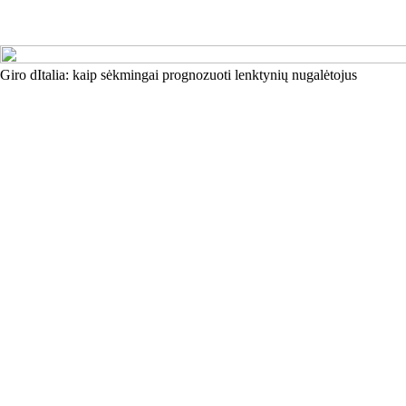
Giro dItalia: kaip sėkmingai prognozuoti lenktynių nugalėtojus