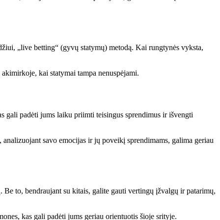
yzdžiui, „live betting“ (gyvų statymų) metodą. Kai rungtynės vyksta,
je akimirkoje, kai statymai tampa nenuspėjami.
s gali padėti jums laiku priimti teisingus sprendimus ir išvengti
to, analizuojant savo emocijas ir jų poveikį sprendimams, galima geriau
. Be to, bendraujant su kitais, galite gauti vertingų įžvalgų ir patarimų,
mones, kas gali padėti jums geriau orientuotis šioje srityje.