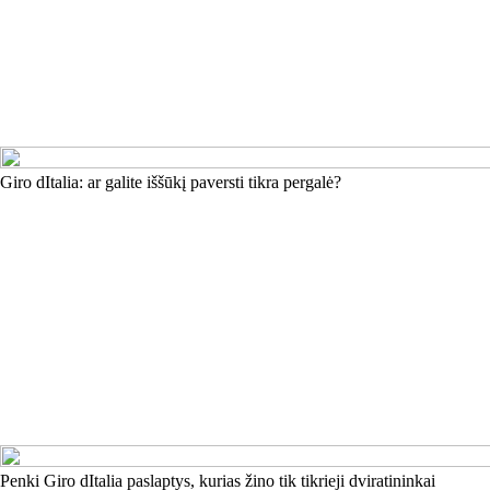
Giro dItalia: ar galite iššūkį paversti tikra pergalė?
Penki Giro dItalia paslaptys, kurias žino tik tikrieji dviratininkai