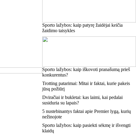
Sporto lažybos: kaip patyrę žaidėjai keičia
žaidimo taisykles
Sporto lažybos: kaip iškovoti pranašumą prieš
konkurentus?
Trotting patarimai: Mitai ir faktai, kurie pakeis
jūsų požiūrį
Dviračiai ir bukletai: kas laimi, kai pedalai
susiduria su lapais?
5 nustebinantys faktai apie Premier lygą, kurių
nežinojote
Sporto lažybos: kaip pasiekti sėkmę ir išvengti
klaidų