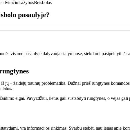
s dviračiu
Lažybos
Beisbolas
isbolo pasaulyje?
Žmonės visame pasaulyje dalyvauja statymuose, siekdami pasipelnyti iš sav
 rungtynes
š jų – žaidėjų traumų problematika. Dažnai prieš rungtynes komandos gal
ltatus.
idimo eigai. Pavyzdžiui, lietus gali sustabdyti rungtynes, o vėjas gali pa
tatydami, yra informacijos rinkimas. Svarbu stebėti naujienas apie koman