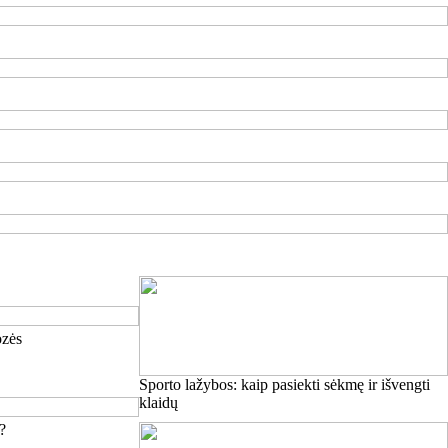
ozės
Sporto lažybos: kaip pasiekti sėkmę ir išvengti
klaidų
o?