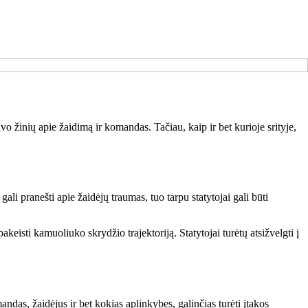
o žinių apie žaidimą ir komandas. Tačiau, kaip ir bet kurioje srityje,
i pranešti apie žaidėjų traumas, tuo tarpu statytojai gali būti
keisti kamuoliuko skrydžio trajektoriją. Statytojai turėtų atsižvelgti į
das, žaidėjus ir bet kokias aplinkybes, galinčias turėti įtakos