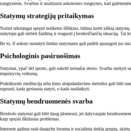
rungtynėms. Svarbus ir analizuoti ankstesnes rungtynes, kad galėtumėte
Statymų strategijų pritaikymas
Norint sėkmingai spręsti netikėtus iššūkius, būtina turėti aiškią statym
statytojai gali stebėti žaidimą ir reaguoti į besikeičiančią situaciją. Tai
Be to, iš anksto nustatyti limitai statymams gali padėti apsaugoti jus n
Psichologinis pasiruošimas
Statymai, ypač dėl sporto, gali sukelti nemažai streso. Svarbu mokyti sav
impulsyvių veiksmų.
Praktikuotis meditaciją arba kitus atsipalaidavimo metodus gali būti nau
suprasti, kada geriausia statyti, o kada susilaikyti.
Statymų bendruomenės svarba
Beisbolo statymai gali būti daug įdomesni, jei dalyvaujate bendruomenėje. 
kaip spręsti iškilusias problemas.
Internete galima rasti daugybę forumų ir socialinių tinklų grupių, skirtų b