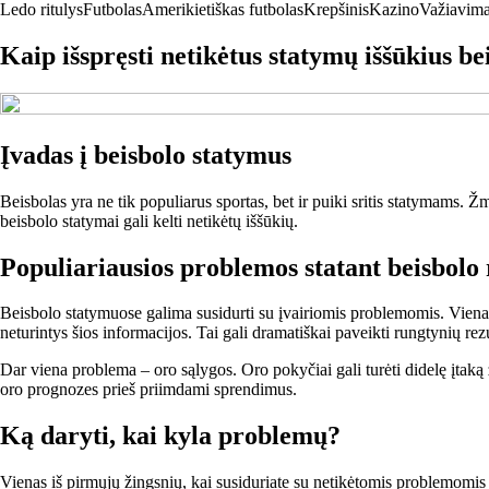
Ledo ritulys
Futbolas
Amerikietiškas futbolas
Krepšinis
Kazino
Važiavima
Kaip išspręsti netikėtus statymų iššūkius be
Įvadas į beisbolo statymus
Beisbolas yra ne tik populiarus sportas, bet ir puiki sritis statymams. 
beisbolo statymai gali kelti netikėtų iššūkių.
Populiariausios problemos statant beisbolo
Beisbolo statymuose galima susidurti su įvairiomis problemomis. Viena i
neturintys šios informacijos. Tai gali dramatiškai paveikti rungtynių rezu
Dar viena problema – oro sąlygos. Oro pokyčiai gali turėti didelę įtaką ža
oro prognozes prieš priimdami sprendimus.
Ką daryti, kai kyla problemų?
Vienas iš pirmųjų žingsnių, kai susiduriate su netikėtomis problemomis s