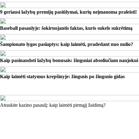
9 geriausi lažybų premijų pasiūlymai, kurių neįmanoma praleisti!
Baseball pasaulyje: šokiruojantis faktas, kuris sukels sukrėtimą
Šampionato lygos paslaptys: kaip laimėti, pradedant nuo nulio?
Kaip pasinaudoti lažybų bonusais: žingsniai absoliučiam naujokui
Kaip laimėti statymus krepšinyje: žingsnis po žingsnio gidas
Atraskite kazino pasaulį: kaip laimėti pirmąjį žaidimą?