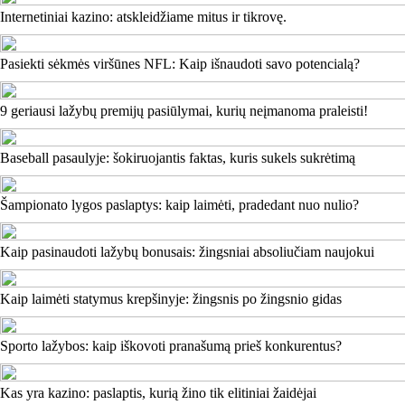
Internetiniai kazino: atskleidžiame mitus ir tikrovę.
Pasiekti sėkmės viršūnes NFL: Kaip išnaudoti savo potencialą?
9 geriausi lažybų premijų pasiūlymai, kurių neįmanoma praleisti!
Baseball pasaulyje: šokiruojantis faktas, kuris sukels sukrėtimą
Šampionato lygos paslaptys: kaip laimėti, pradedant nuo nulio?
Kaip pasinaudoti lažybų bonusais: žingsniai absoliučiam naujokui
Kaip laimėti statymus krepšinyje: žingsnis po žingsnio gidas
Sporto lažybos: kaip iškovoti pranašumą prieš konkurentus?
Kas yra kazino: paslaptis, kurią žino tik elitiniai žaidėjai