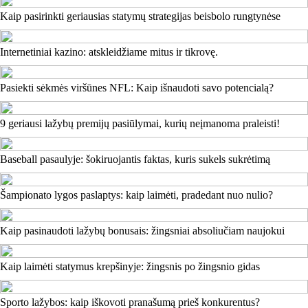
Kaip pasirinkti geriausias statymų strategijas beisbolo rungtynėse
Internetiniai kazino: atskleidžiame mitus ir tikrovę.
Pasiekti sėkmės viršūnes NFL: Kaip išnaudoti savo potencialą?
9 geriausi lažybų premijų pasiūlymai, kurių neįmanoma praleisti!
Baseball pasaulyje: šokiruojantis faktas, kuris sukels sukrėtimą
Šampionato lygos paslaptys: kaip laimėti, pradedant nuo nulio?
Kaip pasinaudoti lažybų bonusais: žingsniai absoliučiam naujokui
Kaip laimėti statymus krepšinyje: žingsnis po žingsnio gidas
Sporto lažybos: kaip iškovoti pranašumą prieš konkurentus?