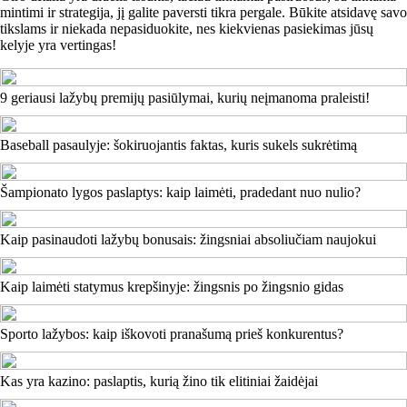
mintimi ir strategija, jį galite paversti tikra pergale. Būkite atsidavę savo
tikslams ir niekada nepasiduokite, nes kiekvienas pasiekimas jūsų
kelyje yra vertingas!
9 geriausi lažybų premijų pasiūlymai, kurių neįmanoma praleisti!
Baseball pasaulyje: šokiruojantis faktas, kuris sukels sukrėtimą
Šampionato lygos paslaptys: kaip laimėti, pradedant nuo nulio?
Kaip pasinaudoti lažybų bonusais: žingsniai absoliučiam naujokui
Kaip laimėti statymus krepšinyje: žingsnis po žingsnio gidas
Sporto lažybos: kaip iškovoti pranašumą prieš konkurentus?
Kas yra kazino: paslaptis, kurią žino tik elitiniai žaidėjai