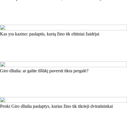
Kas yra kazino: paslaptis, kurią žino tik elitiniai žaidėjai
Giro dItalia: ar galite iššūkį paversti tikra pergalė?
Penki Giro dItalia paslaptys, kurias žino tik tikrieji dviratininkai