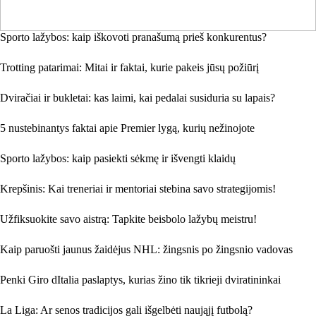
Sporto lažybos: kaip iškovoti pranašumą prieš konkurentus?
Trotting patarimai: Mitai ir faktai, kurie pakeis jūsų požiūrį
Dviračiai ir bukletai: kas laimi, kai pedalai susiduria su lapais?
5 nustebinantys faktai apie Premier lygą, kurių nežinojote
Sporto lažybos: kaip pasiekti sėkmę ir išvengti klaidų
Krepšinis: Kai treneriai ir mentoriai stebina savo strategijomis!
Užfiksuokite savo aistrą: Tapkite beisbolo lažybų meistru!
Kaip paruošti jaunus žaidėjus NHL: žingsnis po žingsnio vadovas
Penki Giro dItalia paslaptys, kurias žino tik tikrieji dviratininkai
La Liga: Ar senos tradicijos gali išgelbėti naująjį futbolą?