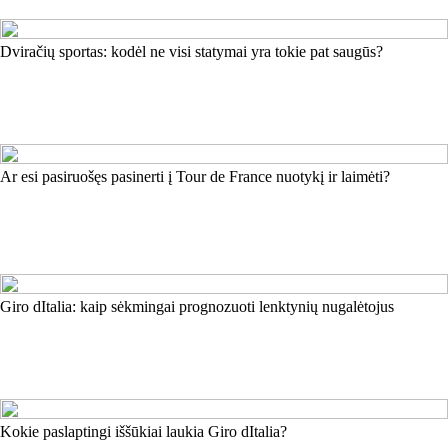
Dviračių sportas: kodėl ne visi statymai yra tokie pat saugūs?
Ar esi pasiruošęs pasinerti į Tour de France nuotykį ir laimėti?
Giro dItalia: kaip sėkmingai prognozuoti lenktynių nugalėtojus
Kokie paslaptingi iššūkiai laukia Giro dItalia?