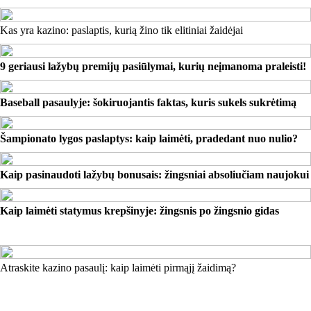
Kas yra kazino: paslaptis, kurią žino tik elitiniai žaidėjai
9 geriausi lažybų premijų pasiūlymai, kurių neįmanoma praleisti!
Baseball pasaulyje: šokiruojantis faktas, kuris sukels sukrėtimą
Šampionato lygos paslaptys: kaip laimėti, pradedant nuo nulio?
Kaip pasinaudoti lažybų bonusais: žingsniai absoliučiam naujokui
Kaip laimėti statymus krepšinyje: žingsnis po žingsnio gidas
Atraskite kazino pasaulį: kaip laimėti pirmąjį žaidimą?