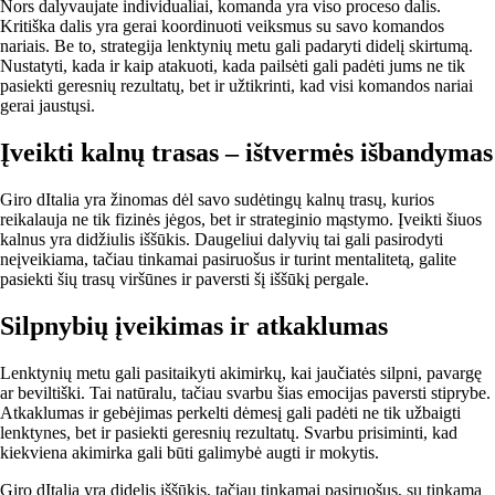
Nors dalyvaujate individualiai, komanda yra viso proceso dalis.
Kritiška dalis yra gerai koordinuoti veiksmus su savo komandos
nariais. Be to, strategija lenktynių metu gali padaryti didelį skirtumą.
Nustatyti, kada ir kaip atakuoti, kada pailsėti gali padėti jums ne tik
pasiekti geresnių rezultatų, bet ir užtikrinti, kad visi komandos nariai
gerai jaustųsi.
Įveikti kalnų trasas – ištvermės išbandymas
Giro dItalia yra žinomas dėl savo sudėtingų kalnų trasų, kurios
reikalauja ne tik fizinės jėgos, bet ir strateginio mąstymo. Įveikti šiuos
kalnus yra didžiulis iššūkis. Daugeliui dalyvių tai gali pasirodyti
neįveikiama, tačiau tinkamai pasiruošus ir turint mentalitetą, galite
pasiekti šių trasų viršūnes ir paversti šį iššūkį pergale.
Silpnybių įveikimas ir atkaklumas
Lenktynių metu gali pasitaikyti akimirkų, kai jaučiatės silpni, pavargę
ar beviltiški. Tai natūralu, tačiau svarbu šias emocijas paversti stiprybe.
Atkaklumas ir gebėjimas perkelti dėmesį gali padėti ne tik užbaigti
lenktynes, bet ir pasiekti geresnių rezultatų. Svarbu prisiminti, kad
kiekviena akimirka gali būti galimybė augti ir mokytis.
Giro dItalia yra didelis iššūkis, tačiau tinkamai pasiruošus, su tinkama