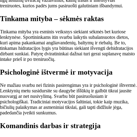
ilgų atstumų dviračių važiavimus, kalnų trasas ir intensyvias
treniruotes, kurios padės jums pasiruošti galutiniam išbandymui.
Tinkama mityba – sėkmės raktas
Tinkama mityba yra esminis veiksnys siekiant sėkmės bet kuriose
lenktynėse. Sportininkams itin svarbu laikytis subalansuotos dietos,
kuri apima pakankamai angliavandenių, baltymų ir riebalų. Be to,
tinkamas hidratacijos lygis yra būtinas siekiant išvengti dehidratacijos
dirbant sunkiai. Patyrę dviratininkai dažnai turi gerai suplanavę maisto
intake prieš ir po treniruočių.
Psichologinė ištvermė ir motyvacija
Ne mažiau svarbu nei fizinis pasirengimas yra ir psichologinė ištvermė.
Lenktynių metu susidursite su daugybe iššūkių ir galbūt tikrai jausite
nuovargį ar net nusivylimą. Svarbu būt pasiruošusiam ir
psichologiškai. Tradiciniai motyvacijos šaltiniai, tokie kaip muzika,
bičiulių palaikymas ar asmeniniai tikslai, gali tapti didžiule jėga,
padedančia įveikti sunkumus.
Komandinis darbas ir strategija