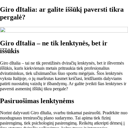
Giro dItalia: ar galite iššūkį paversti tikra
pergalė?
Giro dItalia – ne tik lenktynės, bet ir
iššūkis
Giro dItalia – tai ne tik prestižinės dviračių lenktynės, bet ir ištvermės
iššūkis, kuris kiekvienais metais pritraukia tiek profesionalius
dviratininkus, tiek užsiimančius šiuo sportu mėgėjais. Šios lenktynės
vyksta Italijoje, o jų maršrutas kasmet keičiasi, leidžiantis dalyviams
patirti nuostabių vaizdų ir išbandymų. Ar galite įveikti šias lenktynes ir
paversti asmeninį iššūkį tikra pergale?
Pasiruošimas lenktynėms
Norint dalyvauti Giro dItalia, svarbu tinkamai pasiruošti. Pradėkite nuo
nuodugnaus treniruočių plano sudarymo. Tai apima tiek fizinį
pasirengimą, tiek psichologinį pasirengimą. Reikėtų atkreipti dėmesį į